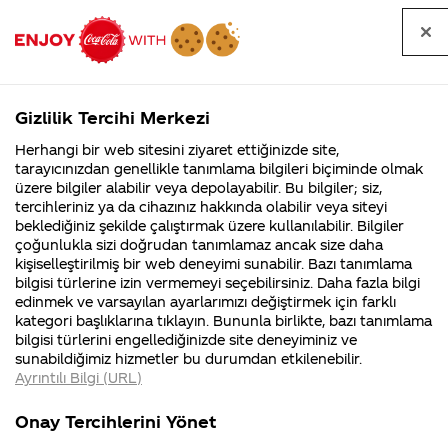
Tüm
Arama
Anasayfa
Haberler
Kapat
sorular
yap
Gizlilik Tercihi Merkezi
Arama yap
Herhangi bir web sitesini ziyaret ettiğinizde site,
Anasayfa
Sorular
Soru detayları
tarayıcınızdan genellikle tanımlama bilgileri biçiminde olmak
üzere bilgiler alabilir veya depolayabilir. Bu bilgiler; siz,
Coca-
Coca-
Kategoriler
Coca-Cola
Coca cola
league of
tercihleriniz ya da cihazınız hakkında olabilir veya siteyi
Cola'nın
Cola’yı
nerenin
İsrail malı mı
Filistin'de
kim
beklediğiniz şekilde çalıştırmak üzere kullanılabilir. Bilgiler
malı?
Yani ...
fabr...
buldu?
çoğunlukla sizi doğrudan tanımlamaz ancak size daha
legends
kişiselleştirilmiş bir web deneyimi sunabilir. Bazı tanımlama
Kurumsal
Kamp
bilgisi türlerine izin vermemeyi seçebilirsiniz. Daha fazla bilgi
hextech
edinmek ve varsayılan ayarlarımızı değiştirmek için farklı
4355 Soru
90 Soru
kategori başlıklarına tıklayın. Bununla birlikte, bazı tanımlama
seti için
Coca-Cola
Kampany
bilgisi türlerini engellediğinizde site deneyiminiz ve
Şirketi
hakkınd
sunabildiğimiz hizmetler bu durumdan etkilenebilir.
hakkında
ettikleri
kod
Ayrıntılı Bilgi (URL)
merak
Kampan
ettikleriniz.
koşulları
Kurumsal
Kampanyal
gireceğimiz
Fabrikalarımız,
kampany
Onay Tercihlerini Yönet
sertifikalarımız,
tarihleri
4355 Soru
90 Soru
faaliyet
temini v