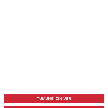
Soru gönder
İletişim
Takip et
S.S.S
Kullanım
444 30 40
X / Twitter
Koşulları
Coca-Cola İletişim
Facebook
Merkezi
Veri Koruma
iletisimmerkezi@coca-
ve Gizlilik
cola.com
TÜMÜNE İZIN VER
Bilgi