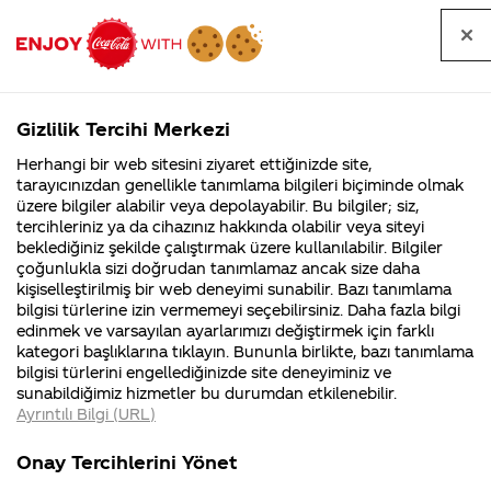
Tüm
Arama
Anasayfa
Haberler
Kapat
sorular
yap
Gizlilik Tercihi Merkezi
Arama yap
Herhangi bir web sitesini ziyaret ettiğinizde site,
Anasayfa
Sorular
Soru detayları
tarayıcınızdan genellikle tanımlama bilgileri biçiminde olmak
üzere bilgiler alabilir veya depolayabilir. Bu bilgiler; siz,
Coca-
Coca-
Kategoriler
Coca-Cola
Coca cola
Kutunun
tercihleriniz ya da cihazınız hakkında olabilir veya siteyi
Cola'nın
Cola’yı
nerenin
İsrail malı mı
Filistin'de
kim
beklediğiniz şekilde çalıştırmak üzere kullanılabilir. Bilgiler
malı?
Yani ...
fabr...
buldu?
çoğunlukla sizi doğrudan tanımlamaz ancak size daha
Yanında
kişiselleştirilmiş bir web deneyimi sunabilir. Bazı tanımlama
Kurumsal
Kamp
bilgisi türlerine izin vermemeyi seçebilirsiniz. Daha fazla bilgi
Bir Kutu
edinmek ve varsayılan ayarlarımızı değiştirmek için farklı
4355 Soru
90 Soru
kategori başlıklarına tıklayın. Bununla birlikte, bazı tanımlama
(330ml)
Coca-Cola
Kampany
bilgisi türlerini engellediğinizde site deneyiminiz ve
Şirketi
hakkınd
sunabildiğimiz hizmetler bu durumdan etkilenebilir.
hakkında
ettikleri
için Ra**
Ayrıntılı Bilgi (URL)
merak
Kampan
ettikleriniz.
koşulları
Kurumsal
Kampanyal
Yazıyor Bu
Fabrikalarımız,
kampany
Onay Tercihlerini Yönet
sertifikalarımız,
tarihleri
4355 Soru
90 Soru
faaliyet
temini v