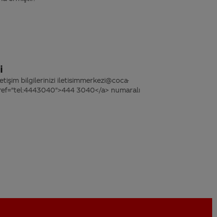
i
tişim bilgilerinizi iletisimmerkezi@coca-
 href="tel:4443040">444 3040</a> numaralı