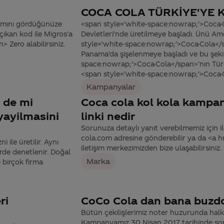
COCA COLA TÜRKİYE'YE K
amını gördüğünüze
<span style='white-space:nowrap;'>Coca-C
ıkan kod ile Migros’a
Devletleri’nde üretilmeye başladı. Ünü Ame
Zero alabilirsiniz.
style='white-space:nowrap;'>Coca-Cola</
Panama’da şişelenmeye başladı ve bu şeki
space:nowrap;'>Coca-Cola</span>’nın Tür
<span style='white-space:nowrap;'>Coca-C
Kampanyalar
e de mi
Coca cola kol kola kampa
yayilmasini
linki nedir
Sorunuza detaylı yanıt verebilmemiz için ile
cola.com adresine gönderebilir ya da <a
 ile üretilir. Aynı
iletişim merkezimizden bize ulaşabilirsiniz.
rde denetlenir. Doğal
Marka
 birçok firma
ri
CoCo Cola dan bana buzdol
Bütün çekilişlerimiz noter huzurunda halka
Kampanyamız 30 Nisan 2017 tarihinde son