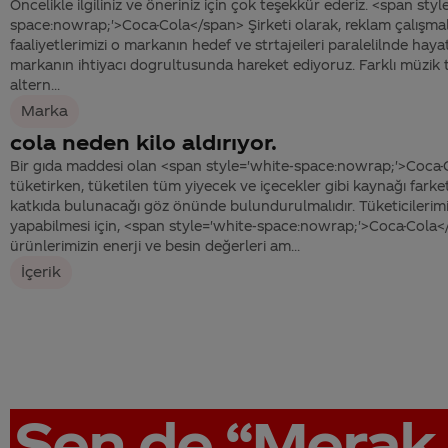
Öncelikle ilgiliniz ve öneriniz için çok teşekkür ederiz. <span styl
space:nowrap;'>Coca-Cola</span> Şirketi olarak, reklam çalışmala
faaliyetlerimizi o markanın hedef ve strtajeileri paralelilnde hayat
markanın ihtiyacı dogrultusunda hareket ediyoruz. Farklı müzik 
altern...
Marka
cola neden kilo aldırıyor.
Bir gıda maddesi olan <span style='white-space:nowrap;'>Coca-
tüketirken, tüketilen tüm yiyecek ve içecekler gibi kaynağı farke
katkıda bulunacağı göz önünde bulundurulmalıdır. Tüketicilerimizi
yapabilmesi için, <span style='white-space:nowrap;'>Coca-Cola<
ürünlerimizin enerji ve besin değerleri am...
İçerik
Sen de
“Merak 