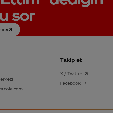
u sor
nder
Takip et
X / Twitter
Merkezi
Facebook
ca-cola.com