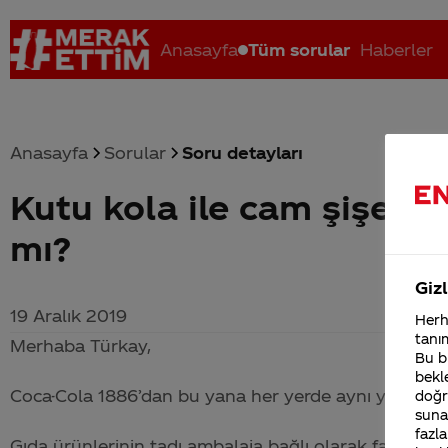
Anasayfa
Tüm sorular
Haberler
Anasayfa
Sorular
Soru detayları
Kutu kola ile cam şişe ar
Coca-Cola nerenin malı?
Coca cola İsrail malı mı Yani ...
C
mı?
Gizl
19 Aralık 2019
Herha
tanım
Merhaba Türkay,
Bu bi
bekle
Coca-Cola
1886’dan bu yana her yerde aynı yüksek k
doğr
sunab
fazla
Gıda ürünlerinin tadı ambalaja bağlı olarak farklılı