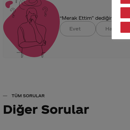
“Merak Ettim” dediğin konuya 
Evet
Hayır
TÜM SORULAR
Diğer Sorular