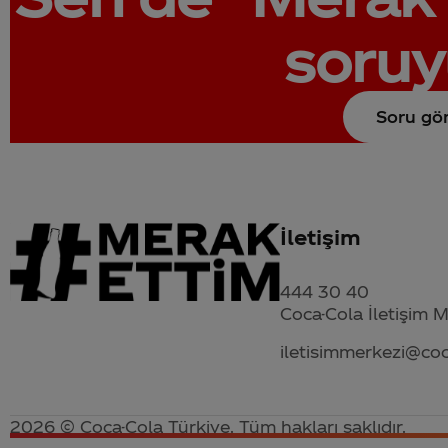
soruy
Soru gö
İletişim
444 30 40
Coca-Cola İletişim 
iletisimmerkezi@co
2026 © Coca-Cola Türkiye. Tüm hakları saklıdır.