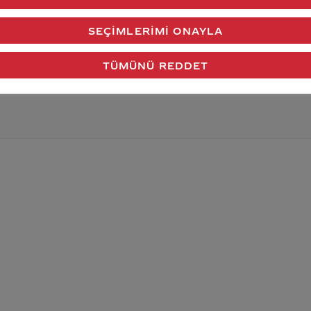
SEÇIMLERIMI ONAYLA
verdiğimiz cevap aklındaki soru işaretlerini giderdi 
TÜMÜNÜ REDDET
Gönder