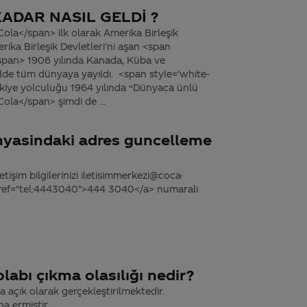
ADAR NASIL GELDİ ?
ola</span> ilk olarak Amerika Birleşik
rika Birleşik Devletleri’ni aşan <span
span> 1906 yılında Kanada, Küba ve
lde tüm dünyaya yayıldı. <span style='white-
kiye yolculuğu 1964 yılında “Dünyaca ünlü
ola</span> şimdi de ...
nyasindaki adres guncelleme
tişim bilgilerinizi iletisimmerkezi@coca-
 href="tel:4443040">444 3040</a> numaralı
abı çıkma olasılığı nedir?
 açık olarak gerçekleştirilmektedir.
a ermiştir.