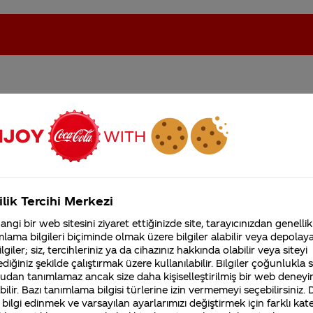
asında formül ve tat farkı 
oca-Cola'nın Filistin'de fabr...
Coca-Cola’yı kim buldu?
Kurumsal
ilik Tercihi Merkezi
4355 Soru
ngi bir web sitesini ziyaret ettiğinizde site, tarayıcınızdan genellik
Coca-Cola Şirketi hakk
lama bilgileri biçiminde olmak üzere bilgiler alabilir veya depolayab
merak ettikleriniz.
lgiler; siz, tercihleriniz ya da cihazınız hakkında olabilir veya siteyi
Fabrikalarımız,
diğiniz şekilde çalıştırmak üzere kullanılabilir. Bilgiler çoğunlukla si
sertifikalarımız, faaliyet
alite standartlarında üretilmeye devam etmektedir.
gösterdiğimiz ülkeler,
udan tanımlamaz ancak size daha kişiselleştirilmiş bir web deneyi
tarihçemiz ve daha fazla
ilir. Bazı tanımlama bilgisi türlerine izin vermemeyi seçebilirsiniz.
 bilgi edinmek ve varsayılan ayarlarımızı değiştirmek için farklı kat
k göstermez. Kullandığımız tüm ambalajlarımız ürünleri