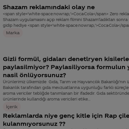
Shazam reklamındaki olay ne
<span style='white-space:nowrap;'>Coca-Cola</span> Zero rekl
Shazam uygulamasını açıp reklam filmini Shazam’ladıktan sonra ç
gidip hediye <span style='white-space:nowrap;'>Coca-Cola</span> 
Marka
Gizli formül, gidaları denetlryen kisilerl
paylasilmiyor? Paylasiliyorsa formulun 
nasil önlüyorsunuz?
Ürünlerimiz ülkemizde Gıda, Tarım ve Hayvancılık Bakanlığı’nın izni
Bakanlık tarafından gıda mevzuatlarına uygunluğu farklı süreçle
aroma vericiler tebliğde tanımlanan bir ifadedir. Gıda sektöründe
ürünlerinde kullandığı aroma vericileri etike...
İçerik
Reklamlarda niye genç kitle için Rap çile
kulanmıyorsunuz ??