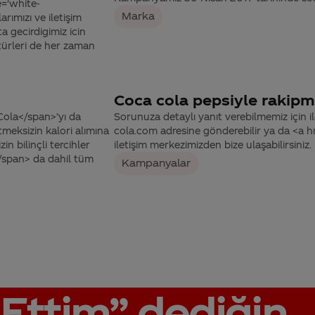
e='white-
Marka
rımızı ve iletişim
a gecirdigimiz icin
türleri de her zaman
Coca cola pepsiyle rakipm
Cola</span>’yı da
Sorunuza detaylı yanıt verebilmemiz için ile
tmeksizin kalori alımına
cola.com adresine gönderebilir ya da <a
n bilinçli tercihler
iletişim merkezimizden bize ulaşabilirsiniz.
/span> da dahil tüm
Kampanyalar
Ettim”
dediğin