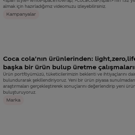
<span style='white-space:nowrap;'>Coca-Cola</span>’nın 132 yıllık t
almak için hazırladığımız videomuzu izleyebilirsiniz.
Kampanyalar
Coca cola'nın ürünlerinden: light,zero,li
başka bir ürün bulup üretme çalışmaları
Ürün portföyümüzü, tüketicilerimizin beklenti ve ihtiyaçlarını 
bulundurarak şekillendiriyoruz. Yeni bir ürün piyasa sunulmadan
araştırmaları gerçekleştirerek sonuçlarını değerlendirip yeni ürünl
buluşturuyoruz.
Marka