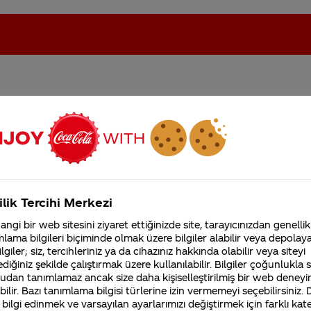
a 35 değil de 33 cl? İdea
oca-Cola'nın Filistin'de fabr...
Coca-Cola’yı kim buldu?
rı olduğundan mı yoksa ba
Kurumsal
ilik Tercihi Merkezi
4355 Soru
ngi bir web sitesini ziyaret ettiğinizde site, tarayıcınızdan genellik
Coca-Cola Şirketi hakk
lama bilgileri biçiminde olmak üzere bilgiler alabilir veya depolayab
merak ettikleriniz.
lgiler; siz, tercihleriniz ya da cihazınız hakkında olabilir veya siteyi
Fabrikalarımız,
sertifikalarımız, faaliyet
diğiniz şekilde çalıştırmak üzere kullanılabilir. Bilgiler çoğunlukla si
gösterdiğimiz ülkeler,
udan tanımlamaz ancak size daha kişiselleştirilmiş bir web deneyi
tarihçemiz ve daha fazla
ilir. Bazı tanımlama bilgisi türlerine izin vermemeyi seçebilirsiniz.
 bilgi edinmek ve varsayılan ayarlarımızı değiştirmek için farklı kat