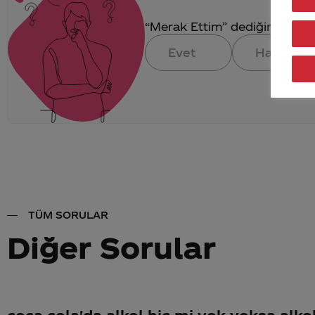
“Merak Ettim” dediğin konuya 
Evet
Hayır
TÜM SORULAR
Diğer Sorular
coca cola'da alkol hiç mi yok yoksa alko