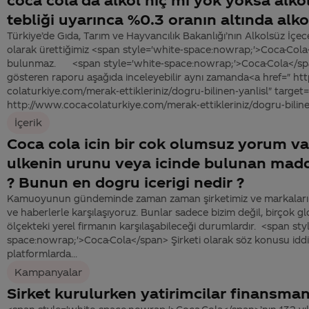
tebliği uyarınca %0.3 oranın altında alko
Türkiye’de Gıda, Tarım ve Hayvancılık Bakanlığı’nın Alkolsüz İçec
olarak ürettiğimiz <span style='white-space:nowrap;'>Coca-Cola
bulunmaz. <span style='white-space:nowrap;'>Coca-Cola</span
gösteren raporu aşağıda inceleyebilir aynı zamanda<a href=" ht
colaturkiye.com/merak-ettikleriniz/dogru-bilinen-yanlisl" target
http://www.coca-colaturkiye.com/merak-ettikleriniz/dogru-bilinen
İçerik
Coca cola icin bir cok olumsuz yorum va
ulkenin urunu veya icinde bulunan madde
? Bunun en dogru icerigi nedir ?
Kamuoyunun gündeminde zaman zaman şirketimiz ve markaları ha
ve haberlerle karşılaşıyoruz. Bunlar sadece bizim değil, birçok 
ölçekteki yerel firmanın karşılaşabileceği durumlardır. <span sty
space:nowrap;'>Coca-Cola</span> Şirketi olarak söz konusu iddialar
platformlarda...
Kampanyalar
Sirket kurulurken yatirimcilar finansman