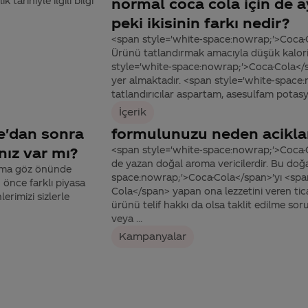
arihiyle ilgili bilgi
normal coca cola için de a
peki ikisinin farkı nedir?
<span style='white-space:nowrap;'>Coca-
Ürünü tatlandırmak amacıyla düşük kalorili
style='white-space:nowrap;'>Coca-Cola</
yer almaktadır. <span style='white-space
tatlandırıcılar aspartam, asesulfam potasy
İçerik
fe'dan sonra
formulunuzu neden acikl
nız var mı?
<span style='white-space:nowrap;'>Coca-C
de yazan doğal aroma vericilerdir. Bu doğa
daima göz önünde
space:nowrap;'>Coca-Cola</span>'yı <spa
 önce farklı piyasa
Cola</span> yapan ona lezzetini veren tica
erimizi sizlerle
ürünü telif hakkı da olsa taklit edilme soru
veya ...
Kampanyalar