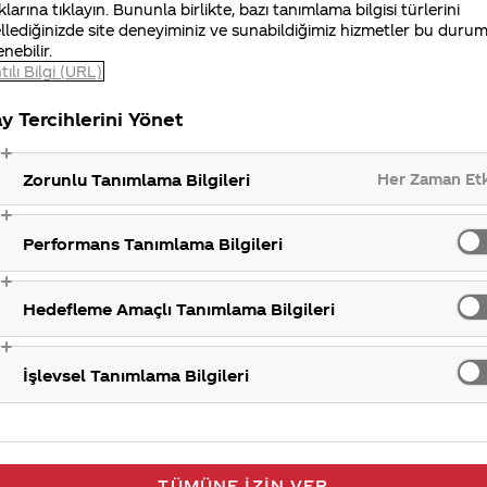
klarına tıklayın. Bununla birlikte, bazı tanımlama bilgisi türlerini
eklenti ve ihtiyaçlarını araştırarak şekillendiriyoruz. 
llediğinizde site deneyiminiz ve sunabildiğimiz hizmetler bu duru
ürünlerimiz mevcut.
enebilir.
tılı Bilgi (URL)
Ambala
y Tercihlerini Yönet
Her Zaman Et
Zorunlu Tanımlama Bilgileri
Performans Tanımlama Bilgileri
Hedefleme Amaçlı Tanımlama Bilgileri
İşlevsel Tanımlama Bilgileri
TÜMÜNE İZIN VER