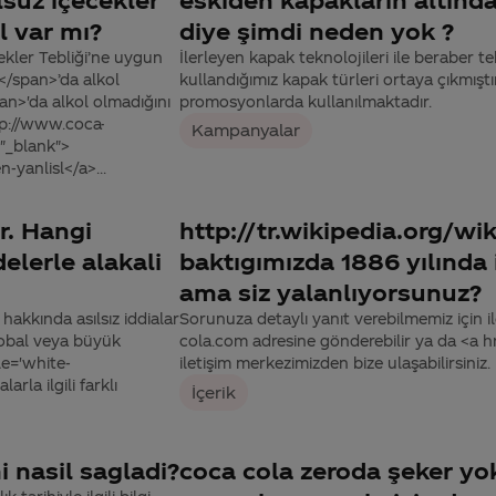
l var mı?
diye şimdi neden yok ?
ekler Tebliği’ne uygun
İlerleyen kapak teknolojileri ile beraber 
</span>’da alkol
kullandığımız kapak türleri ortaya çıkmışt
>'da alkol olmadığını
promosyonlarda kullanılmaktadır.
tp://www.coca-
Kampanyalar
="_blank">
-yanlisl</a>...
r. Hangi
http://tr.wikipedia.org/w
lerle alakali
baktıgımızda 1886 yılında i
ama siz yalanlıyorsunuz?
kkında asılsız iddialar
Sorunuza detaylı yanıt verebilmemiz için ile
global veya büyük
cola.com adresine gönderebilir ya da <a
le='white-
iletişim merkezimizden bize ulaşabilirsiniz.
la ilgili farklı
İçerik
i nasil sagladi?
coca cola zeroda şeker yok