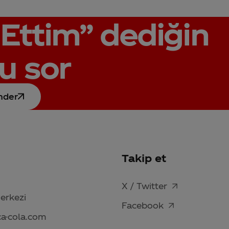
Ettim”
dediğin
u sor
nder
Takip et
X / Twitter
Merkezi
Facebook
ca-cola.com