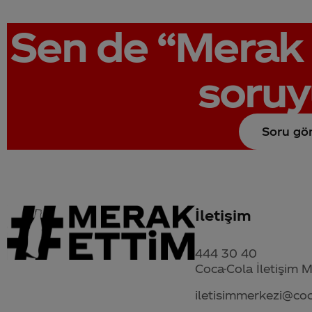
Sen de
“Merak 
soruy
Soru gö
İletişim
444 30 40
Coca-Cola İletişim 
iletisimmerkezi@co