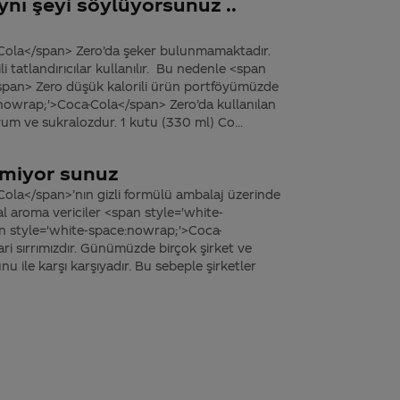
ynı şeyi söylüyorsunuz ..
Cola</span> Zero’da şeker bulunmamaktadır.
 tatlandırıcılar kullanılır. Bu nedenle <span
span> Zero düşük kalorili ürün portföyümüzde
:nowrap;'>Coca-Cola</span> Zero’da kullanılan
um ve sukralozdur. 1 kutu (330 ml) Co...
amiyor sunuz
ola</span>’nın gizli formülü ambalaj üzerinde
l aroma vericiler <span style='white-
n style='white-space:nowrap;'>Coca-
ri sırrımızdır. Günümüzde birçok şirket ve
nu ile karşı karşıyadır. Bu sebeple şirketler