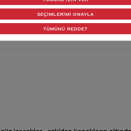
verdiğimiz cevap aklındaki soru işaretlerini giderdi 
SEÇIMLERIMI ONAYLA
Gönder
TÜMÜNÜ REDDET
lsüz içecekler
eskiden kapakların altında