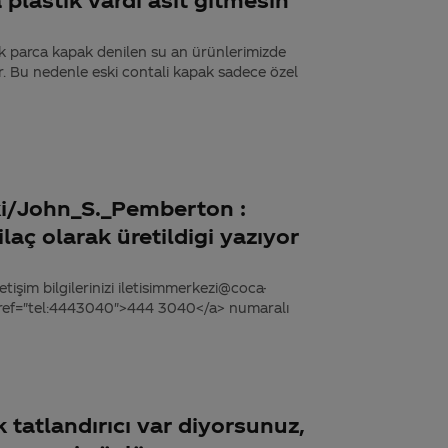
tek parca kapak denilen su an ürünlerimizde
ır. Bu nedenle eski contali kapak sadece özel
iki/John_S._Pemberton :
laç olarak üretildigi yazıyor
tişim bilgilerinizi iletisimmerkezi@coca-
 href="tel:4443040">444 3040</a> numaralı
 tatlandırıcı var diyorsunuz,