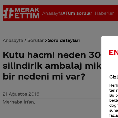
Anasayfa
Tüm sorular
Haberler
Anasayfa
Sorular
Soru detayları
Kutu hacmi neden 30 ya d
Coca-Cola nerenin malı?
Coca cola İsrail malı mı Yani ...
C
silindirik ambalaj mikta
bir nedeni mi var?
Gizl
Herha
tanım
21 Ağustos 2016
Bu bi
bekle
Merhaba İrfan,
doğr
sunab
fazla