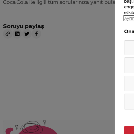
başlı
Coca-Cola
ile ilgili tüm sorularınıza yanıt bulabileceğ
enge
etkil
Ayrın
Soruyu paylaş
Ona