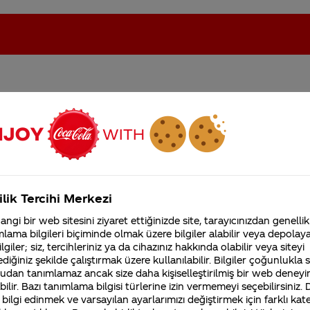
 tasarımı neden değişti?
oca-Cola'nın Filistin'de fabr...
Coca-Cola’yı kim buldu?
Kurumsal
ilik Tercihi Merkezi
4355 Soru
ngi bir web sitesini ziyaret ettiğinizde site, tarayıcınızdan genellik
Coca-Cola Şirketi hakk
lama bilgileri biçiminde olmak üzere bilgiler alabilir veya depolayab
merak ettikleriniz.
 kapsamında ambalaj üzerinde değişikliler yapmaktayı
lgiler; siz, tercihleriniz ya da cihazınız hakkında olabilir veya siteyi
Fabrikalarımız,
diğiniz şekilde çalıştırmak üzere kullanılabilir. Bilgiler çoğunlukla si
i ambalajlarımızda ürün çeşitlerimizi
Coca-Cola
Orijinal T
sertifikalarımız, faaliyet
udan tanımlamaz ancak size daha kişiselleştirilmiş bir web deneyi
gösterdiğimiz ülkeler,
t Şekersiz Kalorisiz olarak adlandırmaktayız.
tarihçemiz ve daha fazla
ilir. Bazı tanımlama bilgisi türlerine izin vermemeyi seçebilirsiniz.
 bilgi edinmek ve varsayılan ayarlarımızı değiştirmek için farklı kat