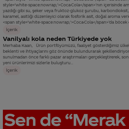
style='white-space:nowrap;'>Coca-Cola</span>’nın içerisinde am
yazdığı gibi su, şeker veya fruktoz-glukoz şurubu, karbondioksit,
karamel, asitliği düzenleyici olarak fosforik asit, doğal aroma veri
<span style='white-space:nowrap;'>Coca-Cola</span>’da böcek ol
İçerik
Vanilyalı kola neden Türkiyede yok
Merhaba Kaan, Ürün portföyümüzü, faaliyet gösterdiğimiz ülkele
beklenti ve ihtiyaçlarını göz önünde bulundurarak şekillendiriyor
sunulmadan önce farklı pazar araştırmaları gerçekleştirerek, son
yeni ürünlerimizi sizlerle buluşturu...
İçerik
Sen de
“Merak 