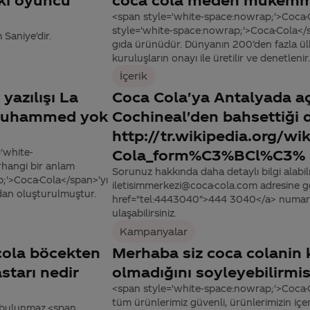
<span style='white-space:nowrap;'>Coca-C
style='white-space:nowrap;'>Coca-Cola</s
Saniye'dir.
gıda ürünüdür. Dünyanın 200’den fazla ül
kuruluşların onayı ile üretilir ve denetlenir.
İçerik
yazılışı La
Coca Cola'ya Antalyada aç
 Muhammed yok
Cochineal'den bahsettiği
http://tr.wikipedia.org/wi
='white-
Cola_form%C3%BCl%C3%
rhangi bir anlam
Sorunuz hakkında daha detaylı bilgi alabilme
;'>Coca-Cola</span>’yı
iletisimmerkezi@coca-cola.com adresine gön
dan oluşturulmuştur.
href="tel:4443040">444 3040</a> numaralı
ulaşabilirsiniz.
Kampanyalar
ola böcekten
Merhaba siz coca colanin k
starı nedir
olmadığını soyleyebilirmis
<span style='white-space:nowrap;'>Coca-
tüm ürünlerimiz güvenli, ürünlerimizin içeri
 bulunmaz.<span