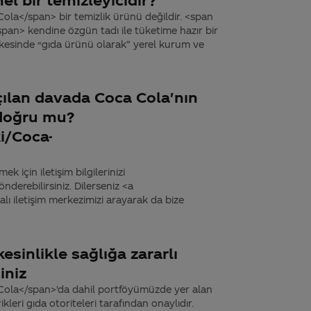
ola</span> bir temizlik ürünü değildir. <span
pan> kendine özgün tadı ile tüketime hazır bir
kesinde “gıda ürünü olarak” yerel kurum ve
ılan davada Coca Cola'nın
 doğru mu?
ki/Coca-
k için iletişim bilgilerinizi
derebilirsiniz. Dilerseniz <a
 iletişim merkezimizi arayarak da bize
esinlikle sağlığa zararlı
iniz
Cola</span>'da dahil portföyümüzde yer alan
kleri gıda otoriteleri tarafından onaylıdır.