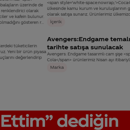
<span style='white-space:nowrap;'>Coca-
balajların üzerinde de
ülkesinde kamu kurum ve kuruluşlarının ge
 renklendirici olarak
olarak satışa sunarız. Ürünlerimiz ülkemizd
ciler ve kafein bulunur.
İçerik
madığını gösteren r...
Avengers:Endgame temalı C
rdeki tüketicilerin
tarihte satışa sunulacak
uz. Yeni bir ürün piyasa
Avengers: Endgame tasarımlı cam şişe <s
uçlarını değerlendirip
Cola</span> ürünlerimiz Nisan ayı itibariy
Marka
Ettim”
dediğin