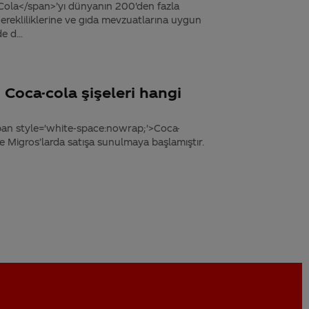
Cola</span>’yı dünyanın 200'den fazla
rekliliklerine ve gıda mevzuatlarına uygun
e d...
oca-cola şişeleri hangi
pan style='white-space:nowrap;'>Coca-
le Migros’larda satışa sunulmaya başlamıştır.