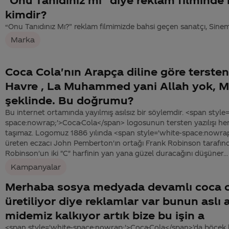
kimdir?
“Onu Tanıdınız Mı?” reklam filmimizde bahsi geçen sanatçı, Sinem 
Marka
Coca Cola'nın Arapça diline göre tersten 
Havre , La Muhammed yani Allah yok,
şeklinde. Bu doğrumu?
Bu internet ortamında yayılmış asılsız bir söylemdir. <span style
space:nowrap;'>Coca-Cola</span> logosunun tersten yazılışı he
taşımaz. Logomuz 1886 yılında <span style='white-space:nowrap
üreten eczacı John Pemberton'ın ortağı Frank Robinson tarafın
Robinson'un iki "C" harfinin yan yana güzel duracağını düşüner...
Kampanyalar
Merhaba sosya medyada devamlı coca c
üretiliyor diye reklamlar var bunun aslı a
midemiz kalkıyor artık bize bu işin a
<span style='white-space:nowrap;'>Coca-Cola</span>’da böcek