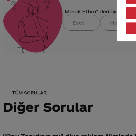
“Merak Ettim” dediğin konuya 
Evet
Hayır
TÜM SORULAR
Diğer Sorular
"Onu Tanıdınız mı" diye reklam filminde