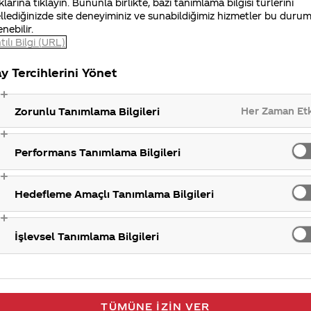
klarına tıklayın. Bununla birlikte, bazı tanımlama bilgisi türlerini
iniz Merak Ettim sitemizi ziyaret ettiğiniz için teşekkür
llediğinizde site deneyiminiz ve sunabildiğimiz hizmetler bu duru
enebilir.
tılı Bilgi (URL)
Ambalaj değişikl
y Tercihlerini Yönet
Her Zaman Et
Zorunlu Tanımlama Bilgileri
Performans Tanımlama Bilgileri
Hedefleme Amaçlı Tanımlama Bilgileri
İşlevsel Tanımlama Bilgileri
TÜMÜNE İZIN VER