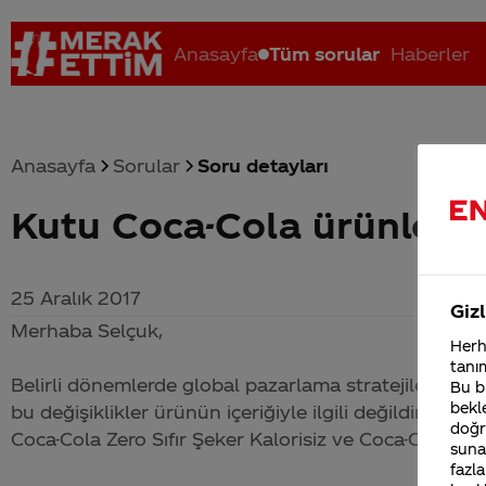
Anasayfa
Tüm sorular
Haberler
Anasayfa
Sorular
Soru detayları
Kutu Coca-Cola ürünlerin
Coca-Cola nerenin malı?
Coca cola İsrail malı mı Yani ...
C
25 Aralık 2017
Gizl
Merhaba Selçuk,
Herha
tanım
Belirli dönemlerde global pazarlama stratejilerimiz
Bu bi
bekle
bu değişiklikler ürünün içeriğiyle ilgili değildir. Yen
doğr
Coca-Cola
Zero Sıfır Şeker Kalorisiz ve
Coca-Cola
Ligh
sunab
fazla