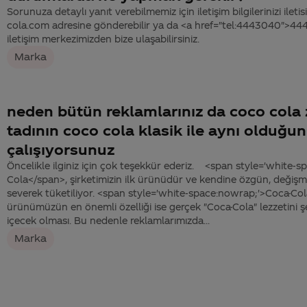
Sorunuza detaylı yanıt verebilmemiz için iletişim bilgilerinizi ile
cola.com adresine gönderebilir ya da <a href="tel:4443040">4
iletişim merkezimizden bize ulaşabilirsiniz.
Marka
neden bütün reklamlarınız da coco cola
tadının coco cola klasik ile aynı olduğ
çalışıyorsunuz
Öncelikle ilginiz için çok teşekkür ederiz. <span style='white-
Cola</span>, şirketimizin ilk ürünüdür ve kendine özgün, değişmey
severek tüketiliyor. <span style='white-space:nowrap;'>Coca-Co
ürünümüzün en önemli özelliği ise gerçek "Coca-Cola" lezzetini ş
içecek olması. Bu nedenle reklamlarımızda...
Marka