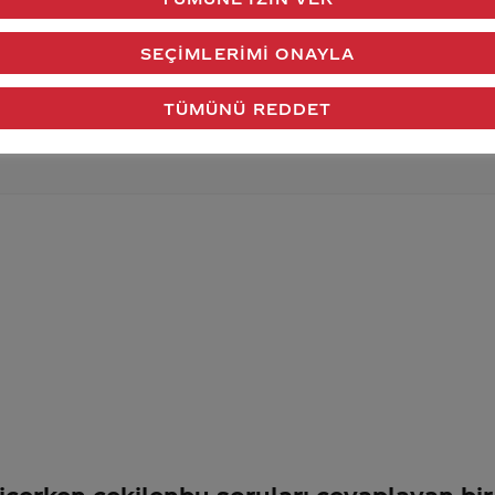
verdiğimiz cevap aklındaki soru işaretlerini giderdi 
SEÇIMLERIMI ONAYLA
Gönder
TÜMÜNÜ REDDET
 içerken çekilen
bu soruları cevaplayan bir a