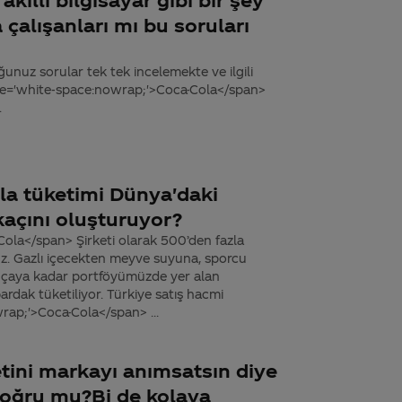
 çalışanları mı bu soruları
nuz sorular tek tek incelemekte ve ilgili
le='white-space:nowrap;'>Coca-Cola</span>
.
la tüketimi Dünya'daki
kaçını oluşturuyor?
ola</span> Şirketi olarak 500’den fazla
z. Gazlı içecekten meyve suyuna, sporcu
u çaya kadar portföyümüzde yer alan
rdak tüketiliyor. Türkiye satış hacmi
ap;'>Coca-Cola</span> ...
tini markayı anımsatsın diye
 doğru mu?Bi de kolaya