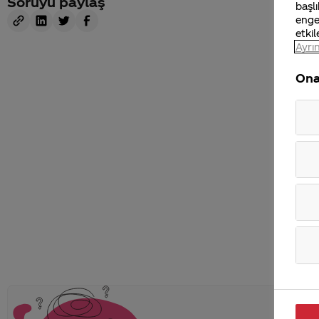
Soruyu paylaş
başlı
enge
etkil
Ayrın
Ona