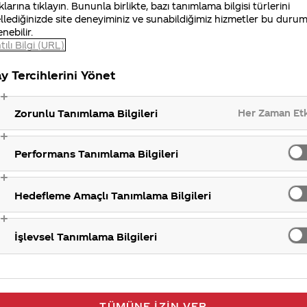
HFCS/Mısır ş
klarına tıklayın. Bununla birlikte, bazı tanımlama bilgisi türlerini
llediğinizde site deneyiminiz ve sunabildiğimiz hizmetler bu duru
enebilir.
tılı Bilgi (URL)
y Tercihlerini Yönet
Her Zaman Et
Zorunlu Tanımlama Bilgileri
Performans Tanımlama Bilgileri
Hedefleme Amaçlı Tanımlama Bilgileri
İşlevsel Tanımlama Bilgileri
TÜMÜNE İZIN VER