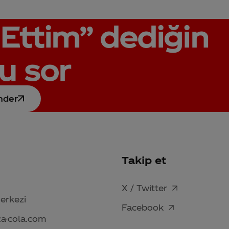
Ettim”
dediğin
u sor
nder
Takip et
X / Twitter
Merkezi
Facebook
ca-cola.com