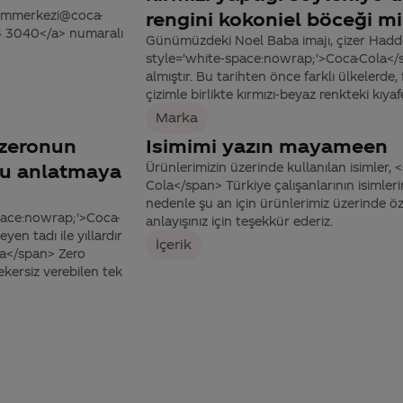
tisimmerkezi@coca-
rengini kokoniel böceği mi
44 3040</a> numaralı
Günümüzdeki Noel Baba imajı, çizer Haddo
style='white-space:nowrap;'>Coca-Cola</spa
almıştır. Bu tarihten önce farklı ülkelerde,
çizimle birlikte kırmızı-beyaz renkteki kıya
Marka
 zeronun
Isimimi yazın mayameen
unu anlatmaya
Ürünlerimizin üzerinde kullanılan isimler
Cola</span> Türkiye çalışanlarının isimleri
nedenle şu an için ürünlerimiz üzerinde ö
space:nowrap;'>Coca-
anlayışınız için teşekkür ederiz.
en tadı ile yıllardır
İçerik
la</span> Zero
ekersiz verebilen tek