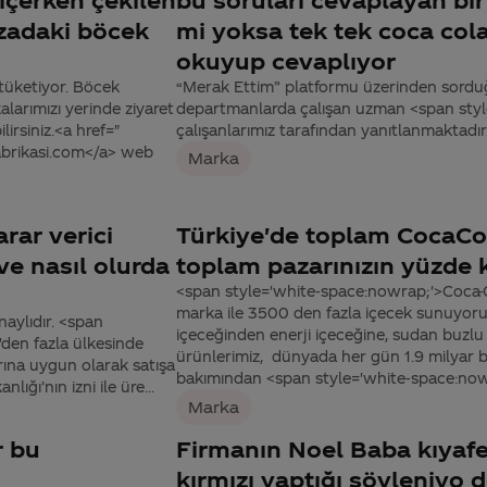
ızadaki böcek
mi yoksa tek tek coca cola
okuyup cevaplıyor
 tüketiyor. Böcek
“Merak Ettim” platformu üzerinden sorduğu
alarımızı yerinde ziyaret
departmanlarda çalışan uzman <span sty
lirsiniz.<a href="
çalışanlarımız tarafından yanıtlanmaktadır
fabrikasi.com</a> web
Marka
arar verici
Türkiye'de toplam CocaCo
e nasıl olurda
toplam pazarınızın yüzde 
<span style='white-space:nowrap;'>Coca-C
marka ile 3500 den fazla içecek sunuyoru
naylıdır. <span
içeceğinden enerji içeceğine, sudan buzl
den fazla ülkesinde
ürünlerimiz, dünyada her gün 1.9 milyar ba
rına uygun olarak satışa
bakımından <span style='white-space:nowr
ığı’nın izni ile üre...
Marka
r bu
Firmanın Noel Baba kıyafe
kırmızı yaptığı söyleniyo