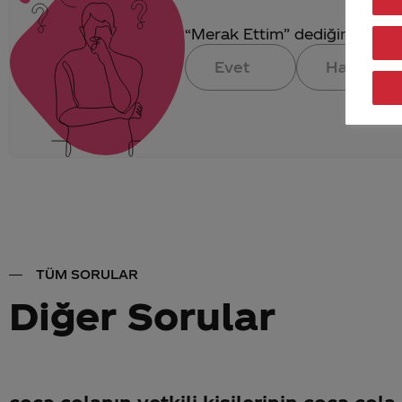
“Merak Ettim” dediğin konuya 
Evet
Hayır
TÜM SORULAR
Diğer Sorular
coca colanın yetkili kişilerinin coca cola