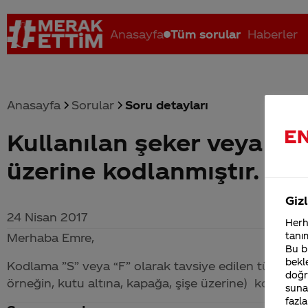
Anasayfa
Tüm sorular
Haberler
Anasayfa
Sorular
Soru detayları
Kullanılan şeker veya fr
Coca-Cola nerenin malı?
Coca cola İsrail malı mı Yani ...
C
üzerine kodlanmıştır. Ta
Gizl
24 Nisan 2017
Herha
tanım
Merhaba Emre,
Bu bi
bekle
Kodlama ”S” veya “F” olarak tavsiye edilen tüketim tar
doğr
örneğin, kutu altına, kapağa, şişe üzerine) kodlanma
sunab
fazla