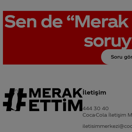
Sen de
“Merak 
soruy
Soru gö
İletişim
444 30 40
Coca-Cola İletişim 
iletisimmerkezi@co