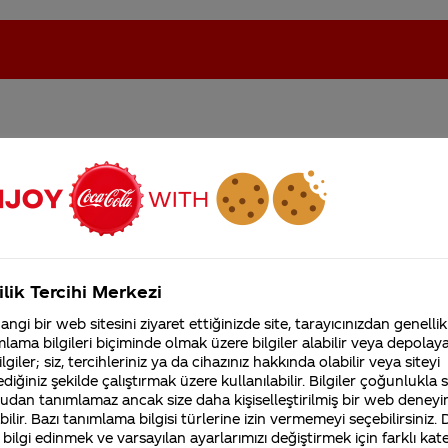
uktoz-glukoz şurubu paket
oca-Cola'nın Filistin'de fabr...
Coca-Cola’yı kim buldu?
m olarak nerededir?
Kurumsal
ilik Tercihi Merkezi
4355 Soru
ngi bir web sitesini ziyaret ettiğinizde site, tarayıcınızdan genellik
Coca-Cola Şirketi hakk
lama bilgileri biçiminde olmak üzere bilgiler alabilir veya depolayab
merak ettikleriniz.
lgiler; siz, tercihleriniz ya da cihazınız hakkında olabilir veya siteyi
Fabrikalarımız,
sertifikalarımız, faaliyet
diğiniz şekilde çalıştırmak üzere kullanılabilir. Bilgiler çoğunlukla si
ihi ile birlikte paket üzerine (paket tipine bağlı olar
gösterdiğimiz ülkeler,
udan tanımlamaz ancak size daha kişiselleştirilmiş bir web deneyi
ktadır.
tarihçemiz ve daha fazla
ilir. Bazı tanımlama bilgisi türlerine izin vermemeyi seçebilirsiniz.
 bilgi edinmek ve varsayılan ayarlarımızı değiştirmek için farklı kat