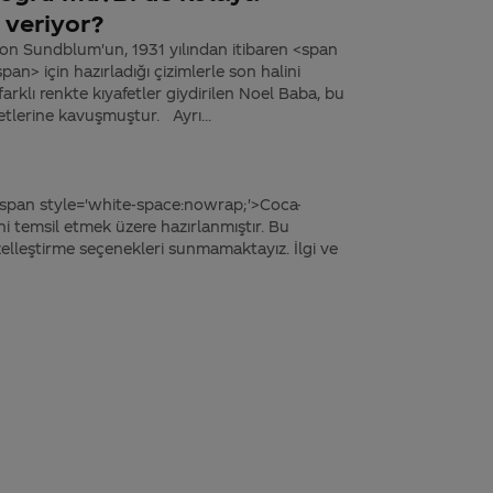
 veriyor?
n Sundblum'un, 1931 yılından itibaren <span
n> için hazırladığı çizimlerle son halini
 farklı renkte kıyafetler giydirilen Noel Baba, bu
fetlerine kavuşmuştur. Ayrı...
, <span style='white-space:nowrap;'>Coca-
ni temsil etmek üzere hazırlanmıştır. Bu
zelleştirme seçenekleri sunmamaktayız. İlgi ve