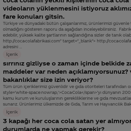
videoların yüklenmesini istiyoruz aklım
fare konuları gitsin.
Türkiye ve dünyadaki bütün çalışanlarımız, ürünlerimizi güvenle
olmadığını gösteren raporu da aşağıdan inceleyebilirsiniz. Fabrik
edebilir, yüksek kalite şartlarının sağlandığına sizler de tanık olabi
http://coca-colafabrikasi.com" target="_blank"> http://coca-cola
adresini ...
İçerik
sırrınız gizliyse o zaman içinde belkide z
maddeler var neden açıklamıyorsunuz? v
bakanlıklar size izin veriyor?
Tüm ürün içeriklerimiz güvenlidir ve gıda otoriteleri tarafından o
style='white-space:nowrap;'>Coca-Cola</span>’yı dünyanın 200'
kamu kurum ve kuruluşlarının gerekliliklerine ve gıda mevzuatla
sunarız. Ürünlerimiz ülkemizde de Gıda, Tarım ve Hayvancılık Bakanl
İçerik
3 kapağı her coca cola satan yer almıyo
durumlarda ne yapmak gerekir?