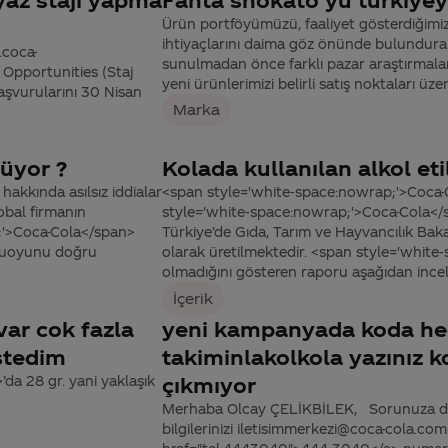
Ürün portföyümüzü, faaliyet gösterdiğimiz 
ihtiyaçlarını daima göz önünde bulundurara
.coca-
sunulmadan önce farklı pazar araştırmalar
Opportunities (Staj
yeni ürünlerimizi belirli satış noktaları üzeri
aşvurularını 30 Nisan
Marka
üyor ?
Kolada kullanılan alkol eti
kkında asılsız iddialar
<span style='white-space:nowrap;'>Coca-
obal firmanın
style='white-space:nowrap;'>Coca-Cola</s
p;'>Coca-Cola</span>
Türkiye’de Gıda, Tarım ve Hayvancılık Baka
kamuoyunu doğru
olarak üretilmektedir. <span style='white
olmadığını gösteren raporu aşağıdan incele
İçerik
var cok fazla
yeni kampanyada koda hed
stedim
takiminlakolkola yazınız k
da 28 gr. yani yaklaşık
çıkmıyor
Merhaba Olcay ÇELİKBİLEK, Sorunuza detay
bilgilerinizi iletisimmerkezi@coca-cola.co