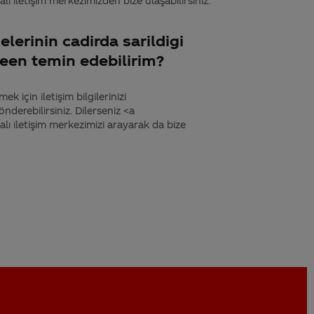
iletişim merkezimizden bize ulaşabilirsiniz.
lerinin cadirda sarildigi
reen temin edebilirim?
k için iletişim bilgilerinizi
derebilirsiniz. Dilerseniz <a
 iletişim merkezimizi arayarak da bize