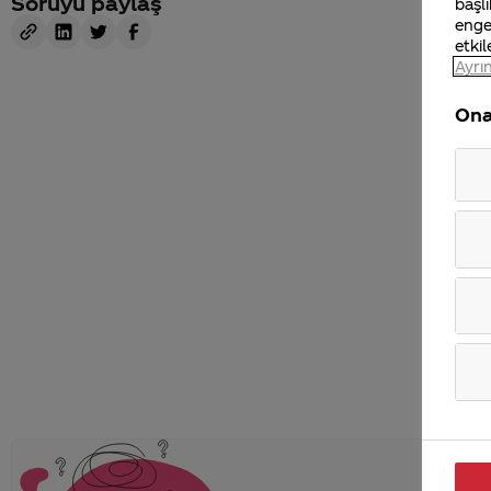
Soruyu paylaş
başlı
enge
etkil
Ayrın
Ona