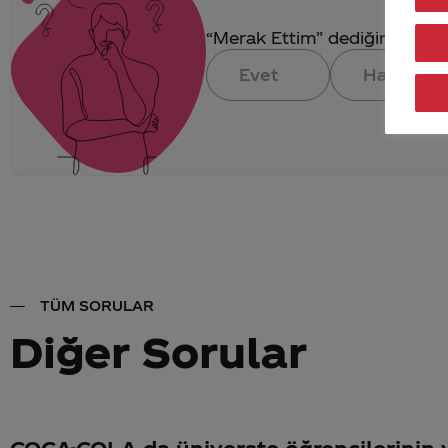
“Merak Ettim” dediğin konuya 
Evet
Hayır
TÜM SORULAR
Diğer Sorular
COCA-COLA da üniverste öğrencilerinin 