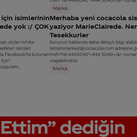
href="tel:4443040">444 3040</a> numaralı 
Marka
çin isimlerinin
Merhaba yeni cocacola sise
tede yok :/ ÇOK
yaziyor MarieClairede. Ne
Tesekkurler
pan style='white-
Sorunuz hakkında daha detaylı bilgi alabilme
ikleri isimleri
iletisimmerkezi@coca-cola.com adresine gön
hala Facebook’ta bulunan
href="tel:4443040">444 3040</a> numaralı
İçin”
ulaşabilirsiniz.
ygulam...
Marka
Ettim”
dediğin