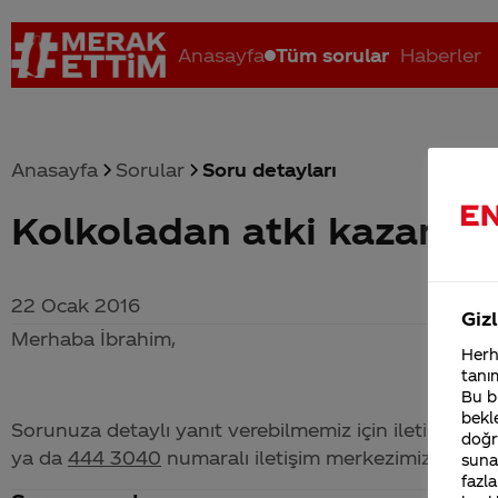
Anasayfa
Tüm sorular
Haberler
Anasayfa
Sorular
Soru detayları
Kolkoladan atki kazandi
Coca-Cola nerenin malı?
Coca cola İsrail malı mı Yani ...
C
22 Ocak 2016
Gizl
Merhaba İbrahim,
Herha
tanım
Bu bi
bekle
Sorunuza detaylı yanıt verebilmemiz için iletişim bil
doğr
ya da
444 3040
numaralı iletişim merkezimizden bize 
sunab
fazla