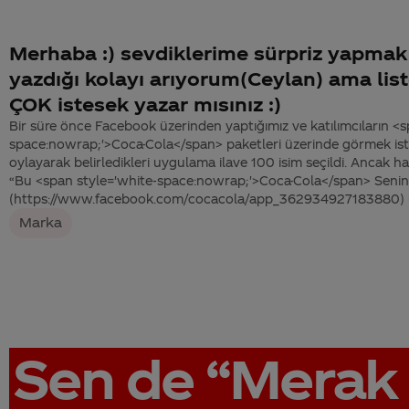
Merhaba :) sevdiklerime sürpriz yapmak i
yazdığı kolayı arıyorum(Ceylan) ama lis
ÇOK istesek yazar mısınız :)
Bir süre önce Facebook üzerinden yaptığımız ve katılımcıların <s
space:nowrap;'>Coca-Cola</span> paketleri üzerinde görmek isted
oylayarak belirledikleri uygulama ilave 100 isim seçildi. Ancak 
“Bu <span style='white-space:nowrap;'>Coca-Cola</span> Senin 
(https://www.facebook.com/cocacola/app_362934927183880) u
Marka
Sen de
“Merak 