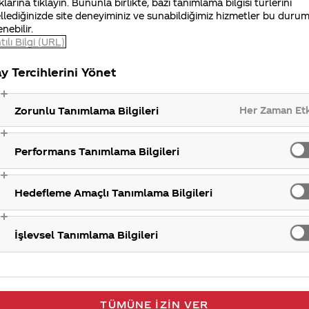
klarına tıklayın. Bununla birlikte, bazı tanımlama bilgisi türlerini
llediğinizde site deneyiminiz ve sunabildiğimiz hizmetler bu duru
enebilir.
tılı Bilgi (URL)
y Tercihlerini Yönet
Her Zaman Et
Zorunlu Tanımlama Bilgileri
Performans Tanımlama Bilgileri
Hedefleme Amaçlı Tanımlama Bilgileri
İşlevsel Tanımlama Bilgileri
TÜMÜNE İZIN VER