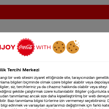
m ne zaman gelir
oca-Cola'nın Filistin'de fabr...
Coca-Cola’yı kim buldu?
Kurumsal
ilik Tercihi Merkezi
4355 Soru
ngi bir web sitesini ziyaret ettiğinizde site, tarayıcınızdan genellik
Coca-Cola Şirketi hakk
lama bilgileri biçiminde olmak üzere bilgiler alabilir veya depolayab
merak ettikleriniz.
lgiler; siz, tercihleriniz ya da cihazınız hakkında olabilir veya siteyi
Fabrikalarımız,
diğiniz şekilde çalıştırmak üzere kullanılabilir. Bilgiler çoğunlukla si
sertifikalarımız, faaliyet
gilerinizi iletisimmerkezi@coca-cola.com adresine gönde
udan tanımlamaz ancak size daha kişiselleştirilmiş bir web deneyi
gösterdiğimiz ülkeler,
ulaşabilirsiniz. İlginiz için teşekkür ederiz.
tarihçemiz ve daha fazla
ilir. Bazı tanımlama bilgisi türlerine izin vermemeyi seçebilirsiniz.
 bilgi edinmek ve varsayılan ayarlarımızı değiştirmek için farklı kat