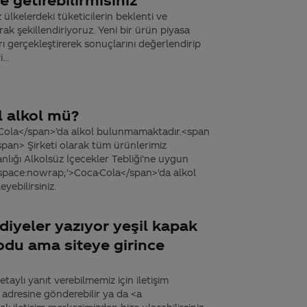
ülkelerdeki tüketicilerin beklenti ve
k şekillendiriyoruz. Yeni bir ürün piyasa
ı gerçekleştirerek sonuçlarını değerlendirip
...
l alkol mü?
Cola</span>’da alkol bulunmamaktadır.<span
pan> Şirketi olarak tüm ürünlerimiz
nlığı Alkolsüz İçecekler Tebliği’ne uygun
-space:nowrap;'>Coca-Cola</span>'da alkol
yebilirsiniz.
iyeler yazıyor yeşil kapak
odu ama siteye girince
lı yanıt verebilmemiz için iletişim
m adresine gönderebilir ya da <a