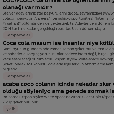
olanağı var mıdır?
Stajyer adaylarımız staj başvurularını global sayfamızdaki (www
colacompany.com/careers/internship-opportunities) “Internship 
Fırsatları)” bölümünden gerçekleştirebilir. Adaylar yeni dönem b
2014 tarihine kadar gerçekleştirebilirler. Uzun dönem staj p...
Kampanyalar
Coca cola masum ise insanlar niye kötül
Kamuoyunun gündeminde zaman zaman şirketimiz ve markaları ha
ve haberlerle karşılaşıyoruz. Bunlar sadece bizim değil, birçok gl
karşılaşabileceği durumlardır. <span style='white-space:nowra
Şirketi olarak söz konusu iddialarla ilgili farklı platformlarda 
bilgilendi...
Kampanyalar
acaba coco colanın içinde nekadar sker 
olduğu söyleniyo ama genede sormak i
Bir bardak <span style='white-space:nowrap;'>Coca-Cola</span>’
7 küp şeker bulunur.
İçerik