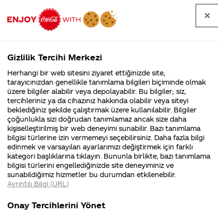
Tüm
Arama
Anasayfa
Haberler
Kapat
sorular
yap
Gizlilik Tercihi Merkezi
Arama yap
Herhangi bir web sitesini ziyaret ettiğinizde site,
Anasayfa
Sorular
Soru detayları
tarayıcınızdan genellikle tanımlama bilgileri biçiminde olmak
üzere bilgiler alabilir veya depolayabilir. Bu bilgiler; siz,
Coca-
Coca-
Kategor
Coca-Cola
Coca cola
Kolanın
tercihleriniz ya da cihazınız hakkında olabilir veya siteyi
Cola'nın
Cola’yı
nerenin
İsrail malı mı
Filistin'de
kim
beklediğiniz şekilde çalıştırmak üzere kullanılabilir. Bilgiler
malı?
Yani ...
fabr...
buldu?
çoğunlukla sizi doğrudan tanımlamaz ancak size daha
renklendiricisinin
kişiselleştirilmiş bir web deneyimi sunabilir. Bazı tanımlama
Kurumsal
Kamp
bilgisi türlerine izin vermemeyi seçebilirsiniz. Daha fazla bilgi
Cochineal
edinmek ve varsayılan ayarlarımızı değiştirmek için farklı
4355 Soru
90 Soru
kategori başlıklarına tıklayın. Bununla birlikte, bazı tanımlama
olduğunu neden
Coca-Cola
Kampany
bilgisi türlerini engellediğinizde site deneyiminiz ve
Şirketi
hakkınd
sunabildiğimiz hizmetler bu durumdan etkilenebilir.
hakkında
ettikleri
saklıyorsunuz?
Ayrıntılı Bilgi (URL)
merak
Kampan
ettikleriniz.
koşulları
Kurumsal
K
Şimdi bana çıkıp
Fabrikalarımız,
kampany
Onay Tercihlerini Yönet
sertifikalarımız,
tarihleri
4355 Soru
90 
faaliyet
temini v