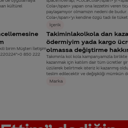
erde de uygulamaya
space:nowrap;'>Coca-Cola</span>'yı <spa
kan kültürel
Cola</span> yapan ona lezzetini veren ticari
paylaşamıyor olmamızın nedeni de budur.
Cola</span>’yı kendine özgü tadı ile tüketic
İçerik
ncellemesine
Takiminlakolkola dan kaza
im
ödermiyim yada kargo ücr
ili birim Müşteri İletişim
olmassa değiştirme hakkı
502220224">0 850 222
Takımınla kol kola kampanyamızla birlikte
kazanmak için katılım dair tüm ücretler şi
üzülerek belirtmek isteriz ki kazanmış old
teslim edilecektir ve değişikliği mümkün de
Marka