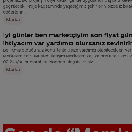
projemiz. Bu proje şimdiye kadar Çin’de uygulandı, başka ülkel
geçirilecek. Proje kapsamında yaşadığımız şehirlerin bizde iz bıra
değerlerini...
Marka
İyi günler ben marketçiyim son fiyat gü
ihtiyacım var yardımcı olursanız sevinir
Belirtmiş olduğunuz konu ile ilgili size yardımcı olabilecek en yetk
Merkezimiz'dir. Müşteri İletişim Merkezimiz'e, <a href="tel:08
02 24</a> numaralı telefondan ulaşabilirsiniz.
Marka