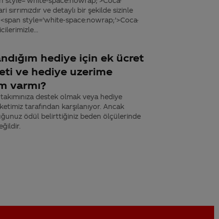
n style='white-space:nowrap;'>Coca-
 sırrımızdır ve detaylı bir şekilde sizinle
 <span style='white-space:nowrap;'>Coca-
ilerimizle...
ndığım hediye için ek ücret
eti ve hediye uzerime
m varmı?
 takımınıza destek olmak veya hediye
rketimiz tarafından karşılanıyor. Ancak
uğunuz ödül belirttiğiniz beden ölçülerinde
ğildir.