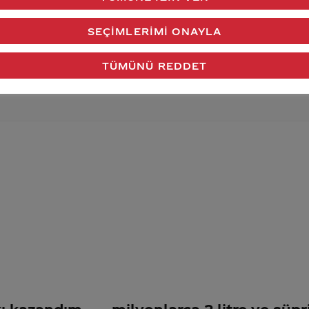
verdiğimiz cevap aklındaki soru işaretlerini giderdi 
SEÇIMLERIMI ONAYLA
Gönder
TÜMÜNÜ REDDET
kı kazandım
milyonlarca 2 litre ve süp