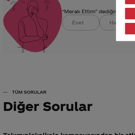
“Merak Ettim” dediğin konuya 
Evet
Hayır
TÜM SORULAR
Diğer Sorular
Takımınlakolkola kampayasından bir at