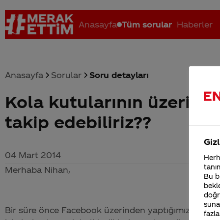
Anasayfa
Tüm sorular
Haberler
Anasayfa
Sorular
Soru detayları
Kola kutularının üzerine 
Coca-Cola nerenin malı?
Coca cola İsrail malı mı Yani ...
C
takip edebiliriz??
Gizl
04 Mart 2014
Herha
tanım
Merhaba Nihan,
Bu bi
bekle
doğr
sunab
Bir süre önce Facebook üzerinden yaptığımız ve katı
fazla