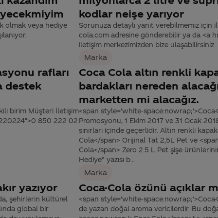
deyecekmiyim
kodlar neişe yarıyor
tek olmak veya hediye
Sorunuza detaylı yanıt verebilmemiz için ile
ılanıyor.
cola.com adresine gönderebilir ya da <a
iletişim merkezimizden bize ulaşabilirsiniz.
Marka
syonu rafları
Coca Cola altın renkli ka
a destek
bardakları nereden alacağı
marketten mi alacağız.
ili birim Müşteri İletişim
<span style='white-space:nowrap;'>Coca
502220224">0 850 222 02
Promosyonu, 1 Ekim 2017 ve 31 Ocak 2018 
sınırları içinde geçerlidir. Altın renkli ka
Cola</span> Orijinal Tat 2,5L Pet ve <spa
Cola</span> Zero 2.5 L Pet şişe ürünlerin
Hediye” yazısı b...
Marka
kır yazıyor
Coca-Cola özünü açıklar m
 şehirlerin kültürel
<span style='white-space:nowrap;'>Coca-C
lında global bir
de yazan doğal aroma vericilerdir. Bu doğa