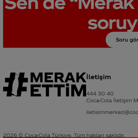
Sen de
“Merak 
soruy
Soru gö
İletişim
444 30 40
Coca-Cola İletişim 
iletisimmerkezi@co
2026 © Coca-Cola Türkiye. Tüm hakları saklıdır.