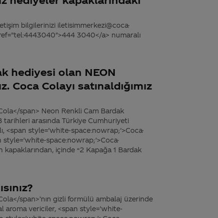
tişim bilgilerinizi iletisimmerkezi@coca-
 href="tel:4443040">444 3040</a> numaralı
pak hediyesi olan NEON
z. Coca Colayı satınaldığımız
-Cola</span> Neon Renkli Cam Bardak
tarihleri arasında Türkiye Cumhuriyeti
paklı, <span style='white-space:nowrap;'>Coca-
n style='white-space:nowrap;'>Coca-
in kapaklarından, içinde “2 Kapağa 1 Bardak
ısınız?
ola</span>’nın gizli formülü ambalaj üzerinde
l aroma vericiler, <span style='white-