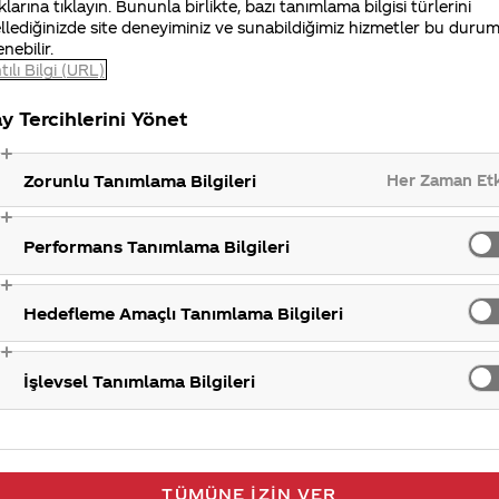
 isim seçildi. Ancak hala Facebook’ta bulunan “Bu
Coca
klarına tıklayın. Bununla birlikte, bazı tanımlama bilgisi türlerini
llediğinizde site deneyiminiz ve sunabildiğimiz hizmetler bu duru
pp_362934927183880) uygulamamız üzerinden kendi i
enebilir.
 üzerinden paylaşabilirsiniz. Ayrıca, İstanbul Mecidiye
tılı Bilgi (URL)
unan
Coca-Cola
dükkanını ziyaret ederek isminize özel
y Tercihlerini Yönet
Her Zaman Et
Zorunlu Tanımlama Bilgileri
Performans Tanımlama Bilgileri
Hedefleme Amaçlı Tanımlama Bilgileri
İşlevsel Tanımlama Bilgileri
TÜMÜNE İZIN VER