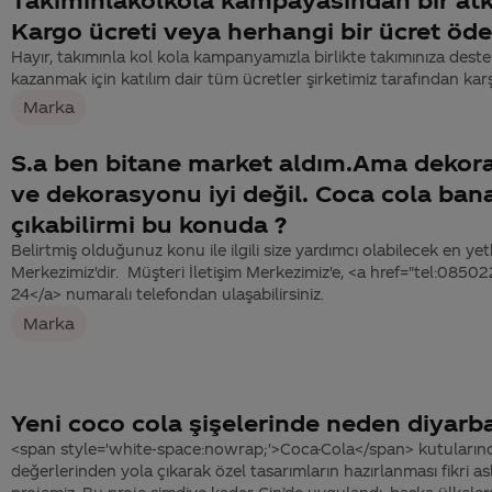
Kargo ücreti veya herhangi bir ücret ö
Hayır, takımınla kol kola kampanyamızla birlikte takımınıza des
kazanmak için katılım dair tüm ücretler şirketimiz tarafından karş
Marka
S.a ben bitane market aldım.Ama dekora
ve dekorasyonu iyi değil. Coca cola ban
çıkabilirmi bu konuda ?
Belirtmiş olduğunuz konu ile ilgili size yardımcı olabilecek en yetk
Merkezimiz'dir. Müşteri İletişim Merkezimiz'e, <a href="tel:08
24</a> numaralı telefondan ulaşabilirsiniz.
Marka
Yeni coco cola şişelerinde neden diyarba
<span style='white-space:nowrap;'>Coca-Cola</span> kutularında,
değerlerinden yola çıkarak özel tasarımların hazırlanması fikri as