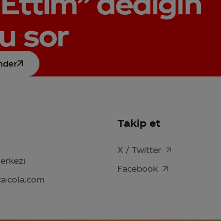
Ettim”
dediğin
u sor
nder
Takip et
X / Twitter
Merkezi
Facebook
ca-cola.com