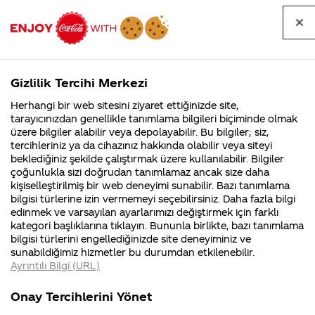
Tüm
Arama
Anasayfa
Haberler
Kapat
sorular
yap
Gizlilik Tercihi Merkezi
Arama yap
Herhangi bir web sitesini ziyaret ettiğinizde site,
Anasayfa
Sorular
Soru detayları
tarayıcınızdan genellikle tanımlama bilgileri biçiminde olmak
üzere bilgiler alabilir veya depolayabilir. Bu bilgiler; siz,
Coca-
Coca-
Kategoriler
Coca-Cola
Coca cola
Kola kilo
tercihleriniz ya da cihazınız hakkında olabilir veya siteyi
Cola'nın
Cola’yı
nerenin
İsrail malı mı
Filistin'de
kim
beklediğiniz şekilde çalıştırmak üzere kullanılabilir. Bilgiler
malı?
Yani ...
fabr...
buldu?
çoğunlukla sizi doğrudan tanımlamaz ancak size daha
aldırırmı?
kişiselleştirilmiş bir web deneyimi sunabilir. Bazı tanımlama
Kurumsal
Kamp
bilgisi türlerine izin vermemeyi seçebilirsiniz. Daha fazla bilgi
edinmek ve varsayılan ayarlarımızı değiştirmek için farklı
4355 Soru
90 Soru
08
kategori başlıklarına tıklayın. Bununla birlikte, bazı tanımlama
Coca-Cola
Kampany
Aralık
bilgisi türlerini engellediğinizde site deneyiminiz ve
Şirketi
hakkınd
2017
sunabildiğimiz hizmetler bu durumdan etkilenebilir.
hakkında
ettikleri
Merhaba Ayşe,
Ayrıntılı Bilgi (URL)
merak
Kampan
ettikleriniz.
koşulları
Kurumsal
Kampanyalar
Fabrikalarımız,
kampany
Onay Tercihlerini Yönet
Bir bardak (250 ml)
sertifikalarımız,
tarihleri
4355 Soru
90 Soru
faaliyet
temini v