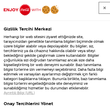
Tüm
Arama
Anasayfa
Haberler
Kapat
sorular
yap
Gizlilik Tercihi Merkezi
Arama yap
Herhangi bir web sitesini ziyaret ettiğinizde site,
Anasayfa
Sorular
Soru detayları
tarayıcınızdan genellikle tanımlama bilgileri biçiminde olmak
üzere bilgiler alabilir veya depolayabilir. Bu bilgiler; siz,
Coca-
Coca-
Kategoril
Coca-Cola
Coca cola
kola alıp
tercihleriniz ya da cihazınız hakkında olabilir veya siteyi
Cola'nın
Cola’yı
nerenin
İsrail malı mı
Filistin'de
kim
beklediğiniz şekilde çalıştırmak üzere kullanılabilir. Bilgiler
malı?
Yani ...
fabr...
buldu?
çoğunlukla sizi doğrudan tanımlamaz ancak size daha
kahvehanelere
kişiselleştirilmiş bir web deneyimi sunabilir. Bazı tanımlama
Kurumsal
Kamp
bilgisi türlerine izin vermemeyi seçebilirsiniz. Daha fazla bilgi
satmak
edinmek ve varsayılan ayarlarımızı değiştirmek için farklı
4355 Soru
90 Soru
kategori başlıklarına tıklayın. Bununla birlikte, bazı tanımlama
istiyorum bi
Coca-Cola
Kampany
bilgisi türlerini engellediğinizde site deneyiminiz ve
Şirketi
hakkınd
sunabildiğimiz hizmetler bu durumdan etkilenebilir.
hakkında
ettikleri
nevi kendi
Ayrıntılı Bilgi (URL)
merak
Kampan
ettikleriniz.
koşulları
Kurumsal
Kampa
çapımda bir
Fabrikalarımız,
kampany
Onay Tercihlerini Yönet
sertifikalarımız,
tarihleri
4355 Soru
90 Soru
faaliyet
temini v