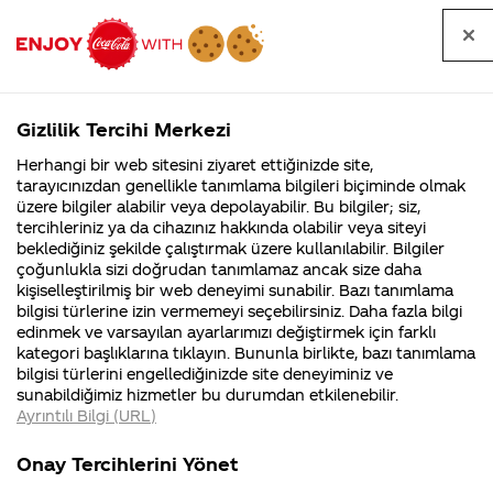
Tüm
Arama
Anasayfa
Haberler
Kapat
sorular
yap
Gizlilik Tercihi Merkezi
Arama yap
Herhangi bir web sitesini ziyaret ettiğinizde site,
Anasayfa
Sorular
Soru detayları
tarayıcınızdan genellikle tanımlama bilgileri biçiminde olmak
üzere bilgiler alabilir veya depolayabilir. Bu bilgiler; siz,
Coca-
Coca-
Kategoriler
Coca-Cola
Coca cola
Kırmızı
tercihleriniz ya da cihazınız hakkında olabilir veya siteyi
Cola'nın
Cola’yı
nerenin
İsrail malı mı
Filistin'de
kim
beklediğiniz şekilde çalıştırmak üzere kullanılabilir. Bilgiler
malı?
Yani ...
fabr...
buldu?
çoğunlukla sizi doğrudan tanımlamaz ancak size daha
kasada
kişiselleştirilmiş bir web deneyimi sunabilir. Bazı tanımlama
Kurumsal
Kamp
bilgisi türlerine izin vermemeyi seçebilirsiniz. Daha fazla bilgi
verilen
edinmek ve varsayılan ayarlarımızı değiştirmek için farklı
4355 Soru
90 Soru
kategori başlıklarına tıklayın. Bununla birlikte, bazı tanımlama
hediyeler
Coca-Cola
Kampany
bilgisi türlerini engellediğinizde site deneyiminiz ve
Şirketi
hakkınd
sunabildiğimiz hizmetler bu durumdan etkilenebilir.
hakkında
ettikleri
neye gore
Ayrıntılı Bilgi (URL)
merak
Kampan
ettikleriniz.
koşulları
Kurumsal
Kampany
belirleniyor?
Fabrikalarımız,
kampany
Onay Tercihlerini Yönet
sertifikalarımız,
tarihleri
4355 Soru
90 Soru
faaliyet
temini v