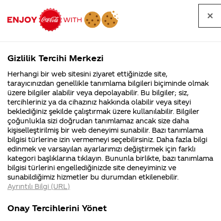
Tüm
Arama
Anasayfa
Haberler
Kapat
sorular
yap
Gizlilik Tercihi Merkezi
Arama yap
Herhangi bir web sitesini ziyaret ettiğinizde site,
Anasayfa
Sorular
Soru detayları
tarayıcınızdan genellikle tanımlama bilgileri biçiminde olmak
üzere bilgiler alabilir veya depolayabilir. Bu bilgiler; siz,
Coca-
Coca-
Kategoriler
Coca-Cola
Coca cola
Kendinize
tercihleriniz ya da cihazınız hakkında olabilir veya siteyi
Cola'nın
Cola’yı
nerenin
İsrail malı mı
Filistin'de
kim
beklediğiniz şekilde çalıştırmak üzere kullanılabilir. Bilgiler
malı?
Yani ...
fabr...
buldu?
çoğunlukla sizi doğrudan tanımlamaz ancak size daha
özel
kişiselleştirilmiş bir web deneyimi sunabilir. Bazı tanımlama
Kurumsal
Kamp
bilgisi türlerine izin vermemeyi seçebilirsiniz. Daha fazla bilgi
fontunuzla
edinmek ve varsayılan ayarlarımızı değiştirmek için farklı
4355 Soru
90 Soru
kategori başlıklarına tıklayın. Bununla birlikte, bazı tanımlama
yazdığınız
Coca-Cola
Kampany
bilgisi türlerini engellediğinizde site deneyiminiz ve
Şirketi
hakkınd
sunabildiğimiz hizmetler bu durumdan etkilenebilir.
hakkında
ettikleri
Coca-Cola
Ayrıntılı Bilgi (URL)
merak
Kampan
ettikleriniz.
koşulları
Kurumsal
Kampanya
logonuzda
Fabrikalarımız,
kampany
Onay Tercihlerini Yönet
sertifikalarımız,
tarihleri
4355 Soru
90 Soru
faaliyet
temini v