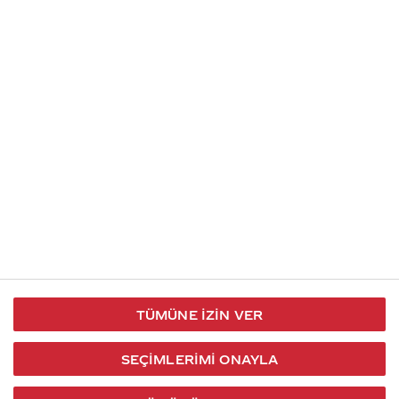
İletişim
Takip et
S.S.S
Kullanım
444 30 40
X / Twitter
Koşulları
Coca-Cola İletişim
Facebook
Merkezi
Veri Koruma
iletisimmerkezi@coca-
ve Gizlilik
cola.com
TÜMÜNE İZIN VER
Bilgi
Toplumu
SEÇIMLERIMI ONAYLA
Hizmetleri