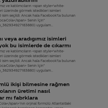
ız ve katılımcıların <span style='white-
 üzerinde görmek istedikleri isimleri
0 isim seçildi. Ancak hala Facebook’ta bulunan
oca-Cola</span> Senin İçin”
p_362934927183880) uygulam...
ı veya aradıgımız isimleri
 yok bu isimlerde de cıkarmı
ız ve katılımcıların <span style='white-
 üzerinde görmek istedikleri isimleri
0 isim seçildi. Ancak hala Facebook’ta bulunan
oca-Cola</span> Senin İçin”
p_362934927183880) uygulam...
lü ikişi bilmesine rağmen
colanın üretimi nasıl
r mı fabrklara
ola</span>’nın orjinal formülü Atlanta’daki