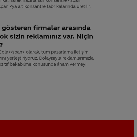
 kalınarak hazırlanan konsantre <span
n>’ya ait konsantre fabrikalarında üretilir.
 gösteren firmalar arasında
k sizin reklamınız var. Niçin
?
ola</span> olarak, tüm pazarlama iletişimi
ını yerleştiriyoruz. Dolayısıyla reklamlarımızla
 pozitif bakabilme konusunda ilham vermeyi