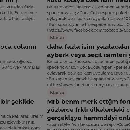
eti 200’den fazla
Bir süre önce Facebook üzerinden yaptığım
irkettir. Bu nedenle
space:nowrap;'>Coca-Cola</span> paketleri
 İsrail de faaliyet
oylayarak belirledikleri uygulama ilave 10
“Bu <span style='white-space:nowrap;'>C
(https://www.facebook.com/cocacola/ap
Marka
coca colanın
daha fazla isim yazılacakm
ayberk veya seçil isimleri
tisimmerkezi@coca-
Bir süre önce Facebook üzerinden yaptığım
44 3040</a> numaralı
space:nowrap;'>Coca-Cola</span> paketleri
oylayarak belirledikleri uygulama ilave 10
“Bu <span style='white-space:nowrap;'>C
(https://www.facebook.com/cocacola/ap
Marka
bir şekilde
Mrb benm merk ettğm form
yüzlerce frklı ülkelerdeki 
umuza katılarak üretim
gerçeklşyo hammddyi onla
u izleyebilirsiniz.
<span style='white-space:nowrap;'>Coca-C
oca-colafabrikasi.com"