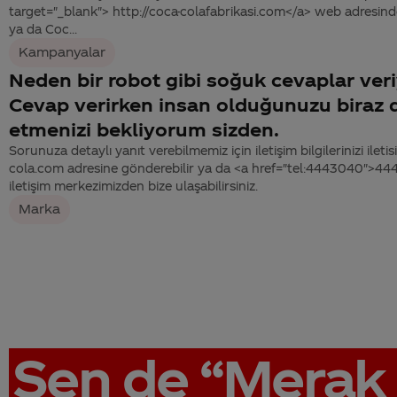
target="_blank"> http://coca-colafabrikasi.com</a> web adresind
ya da Coc...
Kampanyalar
Neden bir robot gibi soğuk cevaplar ver
Cevap verirken insan olduğunuzu biraz d
etmenizi bekliyorum sizden.
Sorunuza detaylı yanıt verebilmemiz için iletişim bilgilerinizi ile
cola.com adresine gönderebilir ya da <a href="tel:4443040">4
iletişim merkezimizden bize ulaşabilirsiniz.
Marka
Sen de
“Merak 