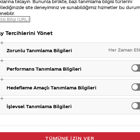
klarına tıklayın. Bununla birlikte, bazı tanımlama bilgisi türlerini
llediğinizde site deneyiminiz ve sunabildiğimiz hizmetler bu duru
CC
enebilir.
tılı Bilgi (URL)
y Tercihlerini Yönet
Her Zaman Et
Zorunlu Tanımlama Bilgileri
Performans Tanımlama Bilgileri
Hedefleme Amaçlı Tanımlama Bilgileri
İşlevsel Tanımlama Bilgileri
TÜMÜNE İZIN VER