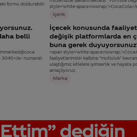
müzemizde saklanmaktadır. Formüle bağlı
eki formu doldurabilir
style='white-space:nowrap;'>Coca-Cola</spa
İçerik
iyorsunuz.
İçecek konusunda faaliyet
aha belli
değişik platformlarda en ço
buna gerek duyuyorsunuz
tisimmerkezi@coca-
<span style='white-space:nowrap;'>Coca-C
44 3040</a> numaralı
faaliyetlerimizin kalbine "mutluluk" kavram
ulaştığımız kitlelere iyimserlik ve hayata
amaçlıyoruz.
Marka
Ettim”
dediğin