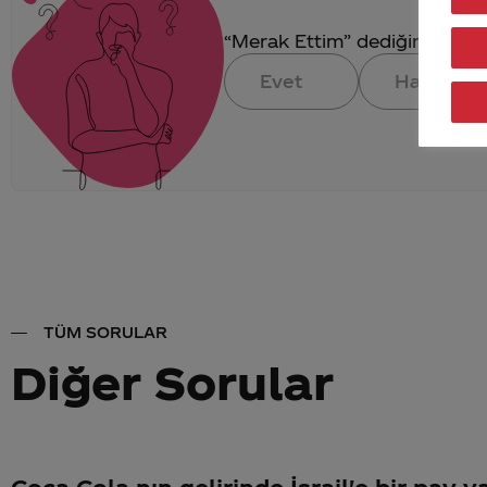
“Merak Ettim” dediğin konuya 
Evet
Hayır
TÜM SORULAR
Diğer Sorular
Coca Cola nın gelirinde İsrail'e bir pay v