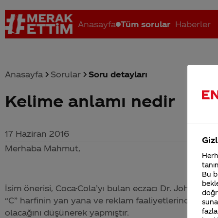
Anasayfa
Tüm sorular
Haberler
Anasayfa
Sorular
Soru detayları
Kelime anlamı nedir
Coca-Cola nerenin malı?
Coca cola İsrail malı mı Yani ...
C
17 Haziran 2016
Gizl
Merhaba Mahmut,
Herha
tanım
Bu bi
bekle
İsim önerisi,
Coca-Cola
’yı bulan eczacı Dr. John Pem
doğr
“C” harfinin yan yana ve reklam faaliyetlerinde esteti
sunab
fazla
olacağını düşünerek yapmıştır.