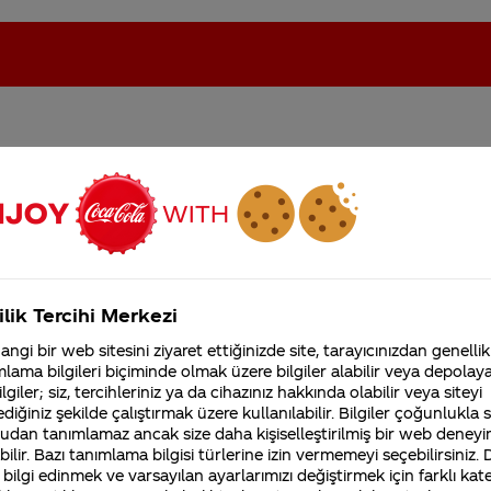
oca-Cola'nın Filistin'de fabr...
Coca-Cola’yı kim buldu?
Kurumsal
ilik Tercihi Merkezi
4355 Soru
ngi bir web sitesini ziyaret ettiğinizde site, tarayıcınızdan genellik
Coca-Cola Şirketi hakk
lama bilgileri biçiminde olmak üzere bilgiler alabilir veya depolayab
merak ettikleriniz.
lgiler; siz, tercihleriniz ya da cihazınız hakkında olabilir veya siteyi
Fabrikalarımız,
diğiniz şekilde çalıştırmak üzere kullanılabilir. Bilgiler çoğunlukla si
sertifikalarımız, faaliyet
berton’ın muhasebecisi Frank Robinson’a aittir. Bu öne
gösterdiğimiz ülkeler,
udan tanımlamaz ancak size daha kişiselleştirilmiş bir web deneyi
k duracağını ve kendine özgü etkili ve çarpıcı bir stili
tarihçemiz ve daha fazla
ilir. Bazı tanımlama bilgisi türlerine izin vermemeyi seçebilirsiniz.
 bilgi edinmek ve varsayılan ayarlarımızı değiştirmek için farklı kat