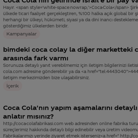
Hayır. <span style='white-space:nowrap;'>Coca-Cola</span> Şirk
ülkede ticari faaliyet gerçekleştiren, %100 halka açık global bir ş
herhangi bir ülkeyi, hükümeti, siyasi ya da dini inancı desteklemez.
gösterdiğimiz ülkelerden biridir.
Kampanyalar
bimdeki coca colay la diğer marketteki 
arasında fark varmı
Sorunuza detaylı yanıt verebilmemiz için iletişim bilgilerinizi ile
cola.com adresine gönderebilir ya da <a href="tel:4443040">4
iletişim merkezimizden bize ulaşabilirsiniz.
İçerik
Coca Cola'nın yapım aşamalarını detaylı 
anlatır mısınız?
http://coca-colafabrikasi.com web adresinden online fabrika tur
süreçlerimiz hakkında detaylı bilgi edinebilir veya üretim videomuz
Fabrikalarımızı yerinde ziyaret etmek isterseniz<a href=" http://c