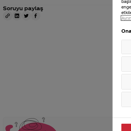
başlı
enge
Soruyu paylaş
etkil
Ayrın
Ona