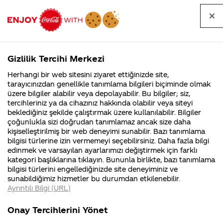
Tüm
Arama
Anasayfa
Haberler
Kapat
sorular
yap
Gizlilik Tercihi Merkezi
Arama yap
Herhangi bir web sitesini ziyaret ettiğinizde site,
Anasayfa
Sorular
Soru detayları
tarayıcınızdan genellikle tanımlama bilgileri biçiminde olmak
üzere bilgiler alabilir veya depolayabilir. Bu bilgiler; siz,
Coca-
Coca-
Kategorile
Coca-Cola
Coca cola
Kariyer
tercihleriniz ya da cihazınız hakkında olabilir veya siteyi
Cola'nın
Cola’yı
nerenin
İsrail malı mı
Filistin'de
kim
beklediğiniz şekilde çalıştırmak üzere kullanılabilir. Bilgiler
malı?
Yani ...
fabr...
buldu?
çoğunlukla sizi doğrudan tanımlamaz ancak size daha
fırsatları için
kişiselleştirilmiş bir web deneyimi sunabilir. Bazı tanımlama
Kurumsal
Kamp
bilgisi türlerine izin vermemeyi seçebilirsiniz. Daha fazla bilgi
nereye
edinmek ve varsayılan ayarlarımızı değiştirmek için farklı
4355 Soru
90 Soru
kategori başlıklarına tıklayın. Bununla birlikte, bazı tanımlama
başvurmalıyız
Coca-Cola
Kampany
bilgisi türlerini engellediğinizde site deneyiminiz ve
Şirketi
hakkınd
sunabildiğimiz hizmetler bu durumdan etkilenebilir.
hakkında
ettikleri
Ayrıntılı Bilgi (URL)
merak
Kampan
ettikleriniz.
koşulları
03 Aralık
Kurumsal
Kampan
Fabrikalarımız,
kampany
2017
Onay Tercihlerini Yönet
sertifikalarımız,
tarihleri
4355 Soru
90 Soru
Merhaba Merve Damla,
faaliyet
temini v