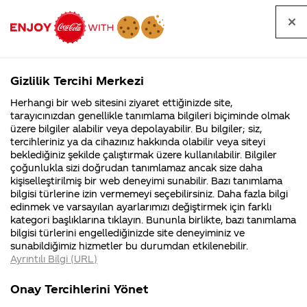
Tüm
Arama
Anasayfa
Haberler
Kapat
sorular
yap
Gizlilik Tercihi Merkezi
Arama yap
Herhangi bir web sitesini ziyaret ettiğinizde site,
Anasayfa
Sorular
Soru detayları
tarayıcınızdan genellikle tanımlama bilgileri biçiminde olmak
üzere bilgiler alabilir veya depolayabilir. Bu bilgiler; siz,
Coca-
Coca-
Kategorile
Coca-Cola
Coca cola
karbondioksit
tercihleriniz ya da cihazınız hakkında olabilir veya siteyi
Cola'nın
Cola’yı
nerenin
İsrail malı mı
Filistin'de
kim
beklediğiniz şekilde çalıştırmak üzere kullanılabilir. Bilgiler
malı?
Yani ...
fabr...
buldu?
çoğunlukla sizi doğrudan tanımlamaz ancak size daha
gazı zararlı
kişiselleştirilmiş bir web deneyimi sunabilir. Bazı tanımlama
Kurumsal
Kamp
bilgisi türlerine izin vermemeyi seçebilirsiniz. Daha fazla bilgi
bir gaz
edinmek ve varsayılan ayarlarımızı değiştirmek için farklı
4355 Soru
90 Soru
kategori başlıklarına tıklayın. Bununla birlikte, bazı tanımlama
değilmi ?
Coca-Cola
Kampany
bilgisi türlerini engellediğinizde site deneyiminiz ve
Şirketi
hakkınd
sunabildiğimiz hizmetler bu durumdan etkilenebilir.
hakkında
ettikleri
Ayrıntılı Bilgi (URL)
merak
Kampan
ettikleriniz.
koşulları
21 Ekim 2016
Kurumsal
Kampan
Fabrikalarımız,
kampany
Onay Tercihlerini Yönet
sertifikalarımız,
tarihleri
Merhaba Ayşenur,
4355 Soru
90 Soru
faaliyet
temini v