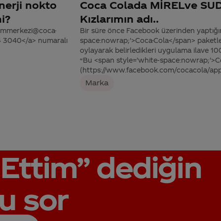
nerji nokto
Coca Colada MİRELve SUD
i?
Kızlarımın adı..
tisimmerkezi@coca-
Bir süre önce Facebook üzerinden yaptığım
44 3040</a> numaralı
space:nowrap;'>Coca-Cola</span> paketleri
oylayarak belirledikleri uygulama ilave 10
“Bu <span style='white-space:nowrap;'>C
(https://www.facebook.com/cocacola/ap
Marka
Ettim”
dediğin
u sor