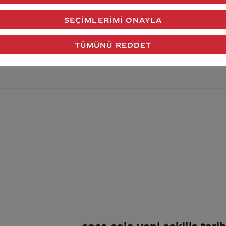
verdiğimiz cevap aklındaki soru işaretlerini giderdi 
SEÇIMLERIMI ONAYLA
Gönder
TÜMÜNÜ REDDET
coca cola yeni çekiliş tar