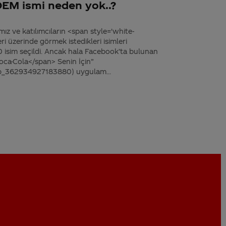
EM ismi neden yok..?
ız ve katılımcıların <span style='white-
 üzerinde görmek istedikleri isimleri
0 isim seçildi. Ancak hala Facebook’ta bulunan
oca-Cola</span> Senin İçin”
p_362934927183880) uygulam...