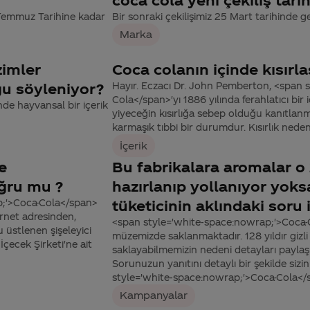
 Temmuz Tarihine kadar
Bir sonraki çekilişimiz 25 Mart tarihinde ge
Marka
zimler
Coca colanın içinde kısırl
ğu söyleniyor?
Hayır. Eczacı Dr. John Pemberton, <span 
Cola</span>'yı 1886 yılında ferahlatıcı bir 
de hayvansal bir içerik
yiyeceğin kısırlığa sebep olduğu kanıtlanma
karmaşık tıbbi bir durumdur. Kısırlık nedenle
İçerik
e
Bu fabrikalara aromalar o 
ğru mu ?
hazırlanıp yollanıyor yoks
p;'>Coca-Cola</span>
tüketicinin aklındaki soru 
rnet adresinden,
<span style='white-space:nowrap;'>Coca-C
 üstlenen şişeleyici
müzemizde saklanmaktadır. 128 yıldır gizli
çecek Şirketi'ne ait
saklayabilmemizin nedeni detayları paylaş
Sorunuzun yanıtını detaylı bir şekilde si
style='white-space:nowrap;'>Coca-Cola</sp
Kampanyalar