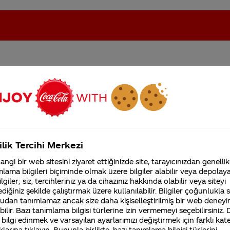
arı tek tek sisteme mi
oca-Cola'nın Filistin'de fabr...
Coca-Cola’yı kim buldu?
ş bir kod olduğu zaman
yarı veriyor.
Kurumsal
ilik Tercihi Merkezi
4355 Soru
ngi bir web sitesini ziyaret ettiğinizde site, tarayıcınızdan genellik
Coca-Cola Şirketi hakk
lama bilgileri biçiminde olmak üzere bilgiler alabilir veya depolayab
merak ettikleriniz.
lgiler; siz, tercihleriniz ya da cihazınız hakkında olabilir veya siteyi
Fabrikalarımız,
diğiniz şekilde çalıştırmak üzere kullanılabilir. Bilgiler çoğunlukla si
sertifikalarımız, faaliyet
udan tanımlamaz ancak size daha kişiselleştirilmiş bir web deneyi
gösterdiğimiz ülkeler,
ilir. Bazı tanımlama bilgisi türlerine izin vermemeyi seçebilirsiniz.
tarihçemiz ve daha fazla
ştığımız ajanslarımız yürütüyor. İlginize teşekkür ederiz
 bilgi edinmek ve varsayılan ayarlarımızı değiştirmek için farklı kat
klarına tıklayın. Bununla birlikte, bazı tanımlama bilgisi türlerini