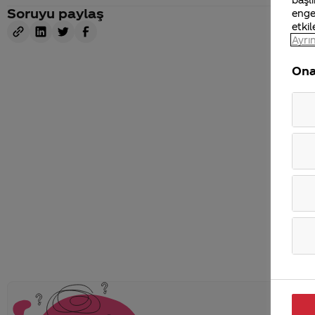
Soruyu paylaş
enge
etkil
Ayrın
Ona