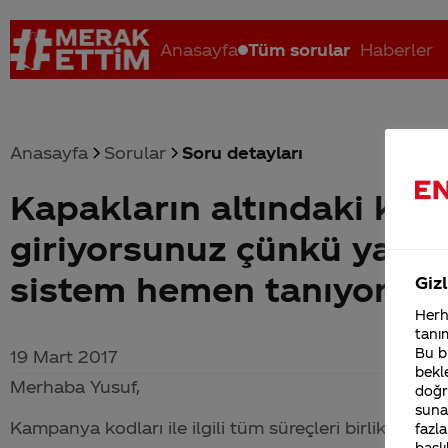
Anasayfa
Tüm sorular
Haberler
Anasayfa
Sorular
Soru detayları
Kapakların altındaki kodl
Coca-Cola nerenin malı?
Coca cola İsrail malı mı Yani ...
C
giriyorsunuz çünkü yanlı
sistem hemen tanıyor ve u
Gizl
Herha
tanım
Bu bi
19 Mart 2017
bekle
Merhaba Yusuf,
doğr
sunab
Kampanya kodları ile ilgili tüm süreçleri birlikte çalı
fazla
başlı