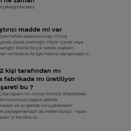
rçekleştirilecektir.
aştırıcı madde mi var
style='white-space:nowrap;'>Coca-
içecek olarak üretmiştir. Hiçbir içecek veya
mıştır. Kısırlık birçok sebebi olabilen
ri ve tedavisi ile ilgili hekime danışılmasını ö...
2 kişi tarafından mı
a fabrikada mı üretiliyor
işareti bu ?
ola</span>’nın orjinal formülü Atlanta’daki
 formülümüzü başarılı şekilde
madan en iyi şekilde koruyabilmektir.
zinle paylaşamamazın da nedeni budur. <span
an>’yı kendine öz...