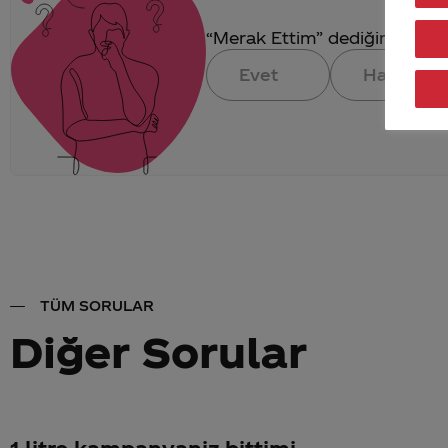
“Merak Ettim” dediğin konuya 
Evet
Hayır
TÜM SORULAR
Diğer Sorular
1 litre kampanyaniz bittimi