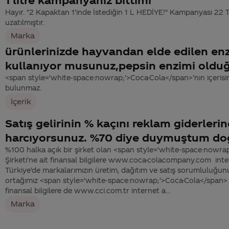
Hayır. "2 Kapaktan 1’inde İstediğin 1 L HEDİYE!" Kampanyası 22
uzatılmıştır.
Marka
ürünlerinizde hayvandan elde edilen en
kullanıyor musunuz,pepsin enzimi oldu
<span style='white-space:nowrap;'>Coca-Cola</span>’nın içerisin
bulunmaz.
İçerik
Satış gelirinin % kaçını reklam giderlerin
harcıyorsunuz. %70 diye duymuştum do
%100 halka açık bir şirket olan <span style='white-space:nowra
Şirketi'ne ait finansal bilgilere www.coca-colacompany.com inte
Türkiye'de markalarımızın üretim, dağıtım ve satış sorumluluğunu
ortağımız <span style='white-space:nowrap;'>Coca-Cola</span> İ
finansal bilgilere de www.cci.com.tr internet a...
Marka