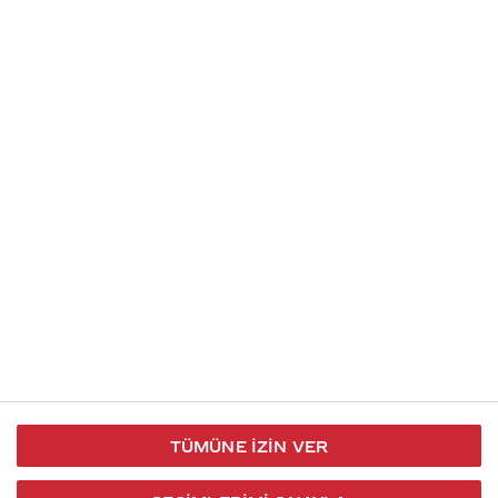
Soru gönder
İletişim
Takip et
S.S.S
Kullanım
444 30 40
X / Twitter
Koşulları
Coca-Cola İletişim
Facebook
Merkezi
Veri Koruma
iletisimmerkezi@coca-
ve Gizlilik
cola.com
TÜMÜNE İZIN VER
Bilgi
Toplumu