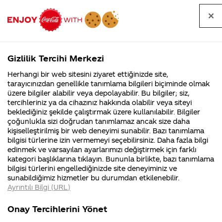
Tüm
Arama
Anasayfa
Haberler
Kapat
sorular
yap
Gizlilik Tercihi Merkezi
Arama yap
Herhangi bir web sitesini ziyaret ettiğinizde site,
Anasayfa
Sorular
Soru detayları
tarayıcınızdan genellikle tanımlama bilgileri biçiminde olmak
üzere bilgiler alabilir veya depolayabilir. Bu bilgiler; siz,
Coca-
Coca-
Kategoril
Coca-Cola
Coca cola
Kapak altında
tercihleriniz ya da cihazınız hakkında olabilir veya siteyi
Cola'nın
Cola’yı
nerenin
İsrail malı mı
Filistin'de
kim
beklediğiniz şekilde çalıştırmak üzere kullanılabilir. Bilgiler
malı?
Yani ...
fabr...
buldu?
çoğunlukla sizi doğrudan tanımlamaz ancak size daha
çıkan 2 lt
kişiselleştirilmiş bir web deneyimi sunabilir. Bazı tanımlama
Kurumsal
Kamp
bilgisi türlerine izin vermemeyi seçebilirsiniz. Daha fazla bilgi
kolayı hiç
edinmek ve varsayılan ayarlarımızı değiştirmek için farklı
4355 Soru
90 Soru
kategori başlıklarına tıklayın. Bununla birlikte, bazı tanımlama
kimse
Coca-Cola
Kampany
bilgisi türlerini engellediğinizde site deneyiminiz ve
Şirketi
hakkınd
sunabildiğimiz hizmetler bu durumdan etkilenebilir.
hakkında
ettikleri
vermiyor.
Ayrıntılı Bilgi (URL)
merak
Kampan
ettikleriniz.
koşulları
Kurumsal
Kamp
Neden
Fabrikalarımız,
kampany
Onay Tercihlerini Yönet
sertifikalarımız,
tarihleri
4355 Soru
90 Soru
faaliyet
temini v