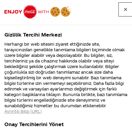
Tüm
Arama
Anasayfa
Haberler
Kapat
sorular
yap
Gizlilik Tercihi Merkezi
Arama yap
Herhangi bir web sitesini ziyaret ettiğinizde site,
Anasayfa
Sorular
Soru detayları
tarayıcınızdan genellikle tanımlama bilgileri biçiminde olmak
üzere bilgiler alabilir veya depolayabilir. Bu bilgiler; siz,
Coca-
Coca-
Kategoriler
Coca-Cola
Coca cola
İyi
tercihleriniz ya da cihazınız hakkında olabilir veya siteyi
Cola'nın
Cola’yı
nerenin
İsrail malı mı
Filistin'de
kim
beklediğiniz şekilde çalıştırmak üzere kullanılabilir. Bilgiler
malı?
Yani ...
fabr...
buldu?
çoğunlukla sizi doğrudan tanımlamaz ancak size daha
aksamlar
kişiselleştirilmiş bir web deneyimi sunabilir. Bazı tanımlama
Kurumsal
Kamp
bilgisi türlerine izin vermemeyi seçebilirsiniz. Daha fazla bilgi
acaba yeni
edinmek ve varsayılan ayarlarımızı değiştirmek için farklı
4355 Soru
90 Soru
kategori başlıklarına tıklayın. Bununla birlikte, bazı tanımlama
cıkan
Coca-Cola
Kampany
bilgisi türlerini engellediğinizde site deneyiminiz ve
Şirketi
hakkınd
sunabildiğimiz hizmetler bu durumdan etkilenebilir.
hakkında
ettikleri
şişlerde
Ayrıntılı Bilgi (URL)
merak
Kampan
ettikleriniz.
koşulları
Kurumsal
Kampanyal
trabzon ili
Fabrikalarımız,
kampany
Onay Tercihlerini Yönet
sertifikalarımız,
tarihleri
4355 Soru
90 Soru
faaliyet
temini v