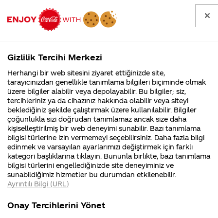
Tüm
Arama
Anasayfa
Haberler
Kapat
sorular
yap
Gizlilik Tercihi Merkezi
Arama yap
Herhangi bir web sitesini ziyaret ettiğinizde site,
Anasayfa
Sorular
Soru detayları
tarayıcınızdan genellikle tanımlama bilgileri biçiminde olmak
üzere bilgiler alabilir veya depolayabilir. Bu bilgiler; siz,
Coca-
Coca-
Kategoriler
Coca-Cola
Coca cola
israile bir
tercihleriniz ya da cihazınız hakkında olabilir veya siteyi
Cola'nın
Cola’yı
nerenin
İsrail malı mı
Filistin'de
kim
beklediğiniz şekilde çalıştırmak üzere kullanılabilir. Bilgiler
malı?
Yani ...
fabr...
buldu?
çoğunlukla sizi doğrudan tanımlamaz ancak size daha
baglatınız
kişiselleştirilmiş bir web deneyimi sunabilir. Bazı tanımlama
Kurumsal
Kamp
bilgisi türlerine izin vermemeyi seçebilirsiniz. Daha fazla bilgi
varmı ?
edinmek ve varsayılan ayarlarımızı değiştirmek için farklı
4355 Soru
90 Soru
kategori başlıklarına tıklayın. Bununla birlikte, bazı tanımlama
Coca-Cola
Kampany
bilgisi türlerini engellediğinizde site deneyiminiz ve
Şirketi
hakkınd
31
sunabildiğimiz hizmetler bu durumdan etkilenebilir.
hakkında
ettikleri
Temmuz
Ayrıntılı Bilgi (URL)
merak
Kampan
2016
ettikleriniz.
koşulları
Kurumsal
Kampanyal
Fabrikalarımız,
kampany
Merhaba Ömer,
Onay Tercihlerini Yönet
sertifikalarımız,
tarihleri
4355 Soru
90 Soru
faaliyet
temini v