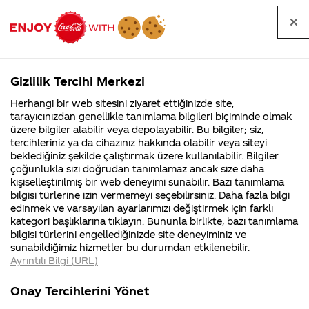
Tüm
Arama
Anasayfa
Haberler
Kapat
sorular
yap
Gizlilik Tercihi Merkezi
Arama yap
Herhangi bir web sitesini ziyaret ettiğinizde site,
Anasayfa
Sorular
Soru detayları
tarayıcınızdan genellikle tanımlama bilgileri biçiminde olmak
üzere bilgiler alabilir veya depolayabilir. Bu bilgiler; siz,
Coca-
Coca-
Kategoriler
Coca-Cola
Coca cola
Israil'in
tercihleriniz ya da cihazınız hakkında olabilir veya siteyi
Cola'nın
Cola’yı
nerenin
İsrail malı mı
Filistin'de
kim
beklediğiniz şekilde çalıştırmak üzere kullanılabilir. Bilgiler
malı?
Yani ...
fabr...
buldu?
çoğunlukla sizi doğrudan tanımlamaz ancak size daha
filistine
kişiselleştirilmiş bir web deneyimi sunabilir. Bazı tanımlama
Kurumsal
Kamp
bilgisi türlerine izin vermemeyi seçebilirsiniz. Daha fazla bilgi
yolladığı
edinmek ve varsayılan ayarlarımızı değiştirmek için farklı
4355 Soru
90 Soru
kategori başlıklarına tıklayın. Bununla birlikte, bazı tanımlama
füzelerin
Coca-Cola
Kampany
bilgisi türlerini engellediğinizde site deneyiminiz ve
Şirketi
hakkınd
sunabildiğimiz hizmetler bu durumdan etkilenebilir.
hakkında
ettikleri
üzerinde
Ayrıntılı Bilgi (URL)
merak
Kampan
ettikleriniz.
koşulları
Kurumsal
Kampanyal
Coca Cola
Fabrikalarımız,
kampany
Onay Tercihlerini Yönet
sertifikalarımız,
tarihleri
4355 Soru
90 Soru
faaliyet
temini v