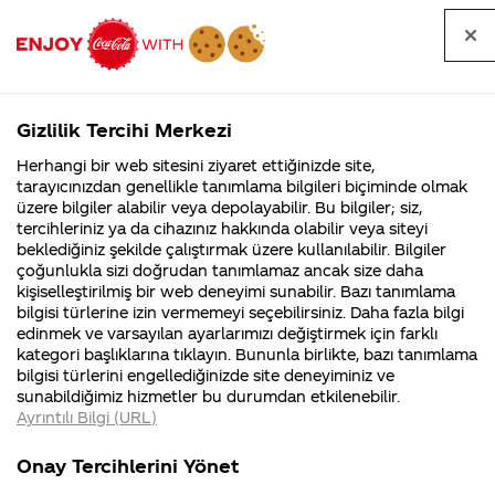
Tüm
Arama
Anasayfa
Haberler
Kapat
sorular
yap
Gizlilik Tercihi Merkezi
Arama yap
Herhangi bir web sitesini ziyaret ettiğinizde site,
Anasayfa
Sorular
Soru detayları
tarayıcınızdan genellikle tanımlama bilgileri biçiminde olmak
üzere bilgiler alabilir veya depolayabilir. Bu bilgiler; siz,
Coca-
Coca-
Kategoriler
Coca-Cola
Coca cola
Is basvursu
tercihleriniz ya da cihazınız hakkında olabilir veya siteyi
Cola'nın
Cola’yı
nerenin
İsrail malı mı
Filistin'de
kim
beklediğiniz şekilde çalıştırmak üzere kullanılabilir. Bilgiler
malı?
Yani ...
fabr...
buldu?
çoğunlukla sizi doğrudan tanımlamaz ancak size daha
kişiselleştirilmiş bir web deneyimi sunabilir. Bazı tanımlama
10 Eylül
Kurumsal
Kamp
bilgisi türlerine izin vermemeyi seçebilirsiniz. Daha fazla bilgi
2024
edinmek ve varsayılan ayarlarımızı değiştirmek için farklı
4355 Soru
90 Soru
Merhaba Osman,
kategori başlıklarına tıklayın. Bununla birlikte, bazı tanımlama
Coca-Cola
Kampany
bilgisi türlerini engellediğinizde site deneyiminiz ve
Şirketi
hakkınd
sunabildiğimiz hizmetler bu durumdan etkilenebilir.
hakkında
ettikleri
Coca-Cola
şirketi olarak
Ayrıntılı Bilgi (URL)
merak
Kampan
iş başvurularını sadece
ettikleriniz.
koşulları
Kurumsal
Kampanya
Fabrikalarımız,
kampany
web sitemiz üzerinden
Onay Tercihlerini Yönet
sertifikalarımız,
tarihleri
4355 Soru
90 Soru
kabul etmekteyiz.
faaliyet
temini v