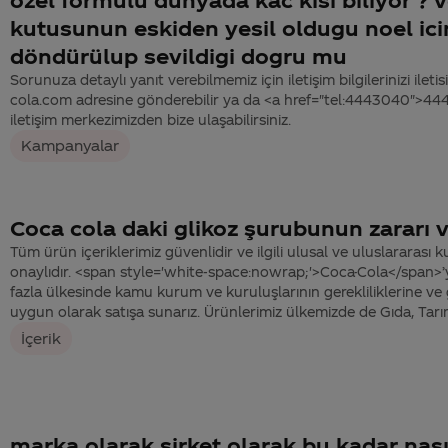
kutusunun eskiden yesil oldugu noel ici
döndürülup sevildigi dogru mu
Sorunuza detaylı yanıt verebilmemiz için iletişim bilgilerinizi ile
cola.com adresine gönderebilir ya da <a href="tel:4443040">4
iletişim merkezimizden bize ulaşabilirsiniz.
Kampanyalar
Coca cola daki glikoz şurubunun zararı v
Tüm ürün içeriklerimiz güvenlidir ve ilgili ulusal ve uluslararası 
onaylıdır. <span style='white-space:nowrap;'>Coca-Cola</span>
fazla ülkesinde kamu kurum ve kuruluşlarının gerekliliklerine ve
uygun olarak satışa sunarız. Ürünlerimiz ülkemizde de Gıda, Tarı
İçerik
marka olarak şirket olarak bu kadar nas