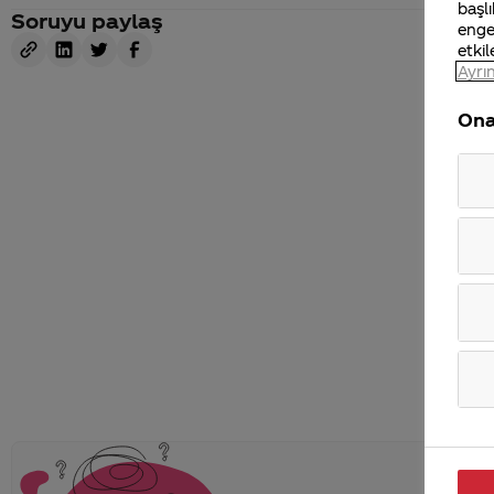
başlı
Soruyu paylaş
enge
etkil
Ayrın
Ona