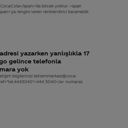
>Coca-Cola</span>'da böcek yoktur. <span
an>'ya rengini veren renklendirici karameldir.
dresi yazarken yanlışlıkla 17
go gelince telefonla
umara yok
tişim bilgilerinizi iletisimmerkezi@coca-
 href="tel:4443040">444 3040</a> numaralı