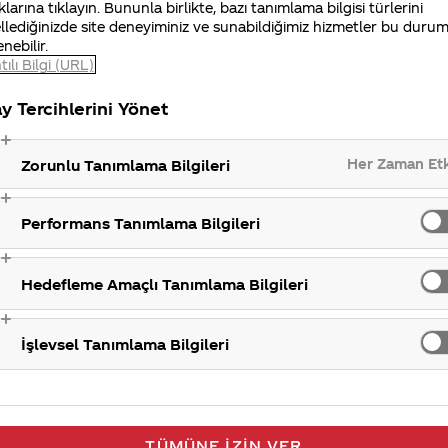
klarına tıklayın. Bununla birlikte, bazı tanımlama bilgisi türlerini
Giz
llediğinizde site deneyiminiz ve sunabildiğimiz hizmetler bu duru
enebilir.
tılı Bilgi (URL)
y Tercihlerini Yönet
Her Zaman Et
Zorunlu Tanımlama Bilgileri
Performans Tanımlama Bilgileri
Hedefleme Amaçlı Tanımlama Bilgileri
İşlevsel Tanımlama Bilgileri
TÜMÜNE İZIN VER