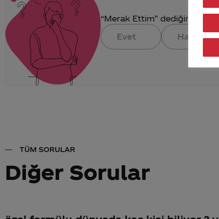
“Merak Ettim” dediğin konuya 
Evet
Hayır
TÜM SORULAR
Diğer Sorular
özel formülu dünyada kac kisi biliyor ? 