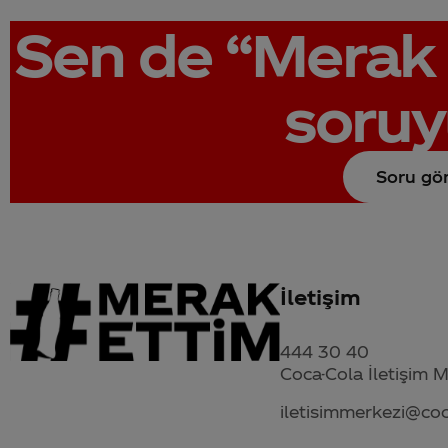
Sen de
“Merak 
soruy
Soru gö
İletişim
444 30 40
Coca-Cola İletişim 
iletisimmerkezi@co