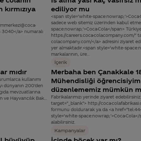
n kırmızıya
ediliyor mu
<span style='white-space:nowrap;'>Coca-Co
sadece web sitemiz üzerinden kabul etmek
tisimmerkezi@coca-
space:nowrap;'>Coca-Cola</span> Türkiye ba
44 3040</a> numaralı
https://careers.coca-colacompany.com/" ta
colacompany.com/</a> adresini ziyaret ede
yer almaktadır.<span style='white-space:
markalarının, üre...
İçerik
ar mıdır
Merbaha ben Çanakkale 18
kurumlarca kullanımı
Mühendisliği öğrencisiyim
’yı dünyanın 200'den
düzenlememiz mümkün 
 gıda mevzuatlarına
Fabrikalarımızı yerinde ziyaret edebilirsini
m ve Hayvancılık Bak...
target="_blank"> http://coca-colafabrikas
formunu doldurarak ya da <a href="tel:
style='white-space:nowrap;'>Coca-Cola</s
alabilirsiniz.
Kampanyalar
ıl büyüyüp
İçinde böcek var mı?