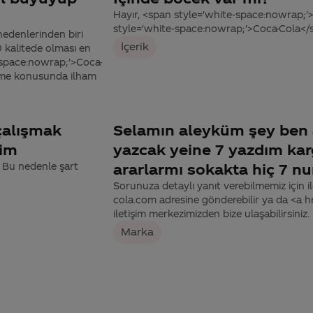
Hayır, <span style='white-space:nowrap;'
style='white-space:nowrap;'>Coca-Cola</sp
nedenlerinden biri
İçerik
 kalitede olması en
-space:nowrap;'>Coca-
bilme konusunda ilham
çalışmak
Selamın aleyküm şey ben a
dim
yazcak yeine 7 yazdım kar
r. Bu nedenle şart
ararlarmı sokakta hiç 7 n
Sorunuza detaylı yanıt verebilmemiz için ile
cola.com adresine gönderebilir ya da <a
iletişim merkezimizden bize ulaşabilirsiniz.
Marka