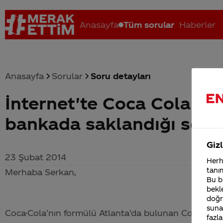
Anasayfa
Tüm sorular
Haberler
Anasayfa
Sorular
Soru detayları
İnternet'te Coca Cola'nı
Coca-Cola nerenin malı?
Coca cola İsrail malı mı Yani ...
C
bankada saklandığı söyl
Gizl
23 Şubat 2014
Herha
tanım
Merhaba Serkan,
Bu bi
bekle
doğr
sunab
Coca-Cola
’nın formülü Atlanta’da bulunan
Coca-Cola
fazla