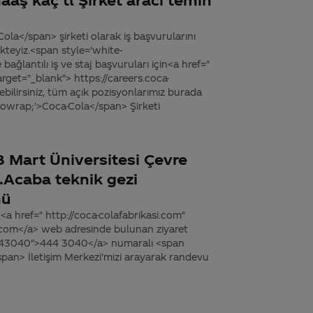
la</span> şirketi olarak iş başvurularını
teyiz.<span style='white-
ğlantılı iş ve staj başvuruları için<a href="
rget="_blank"> https://careers.coca-
bilirsiniz, tüm açık pozisyonlarımız burada
nowrap;'>Coca-Cola</span> Şirketi
 Mart Üniversitesi Çevre
.Acaba teknik gezi
mü
z.<a href=" http://coca-colafabrikasi.com"
i.com</a> web adresinde bulunan ziyaret
4443040">444 3040</a> numaralı <span
pan> İletişim Merkezi’mizi arayarak randevu