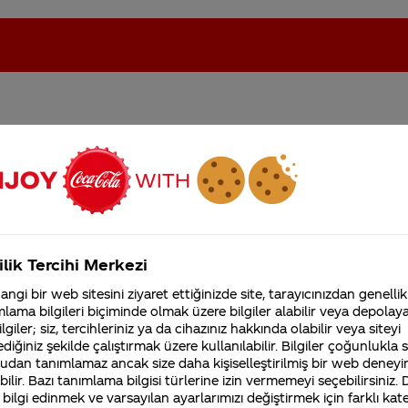
n formülünün özel bir
oca-Cola'nın Filistin'de fabr...
Coca-Cola’yı kim buldu?
eniyor doğru mu?
Kurumsal
ilik Tercihi Merkezi
4355 Soru
ngi bir web sitesini ziyaret ettiğinizde site, tarayıcınızdan genellik
Coca-Cola Şirketi hakk
lama bilgileri biçiminde olmak üzere bilgiler alabilir veya depolayab
merak ettikleriniz.
lgiler; siz, tercihleriniz ya da cihazınız hakkında olabilir veya siteyi
Fabrikalarımız,
sertifikalarımız, faaliyet
diğiniz şekilde çalıştırmak üzere kullanılabilir. Bilgiler çoğunlukla si
gösterdiğimiz ülkeler,
udan tanımlamaz ancak size daha kişiselleştirilmiş bir web deneyi
tarihçemiz ve daha fazla
ilir. Bazı tanımlama bilgisi türlerine izin vermemeyi seçebilirsiniz.
Müzesi’nde saklanmaktadır.
 bilgi edinmek ve varsayılan ayarlarımızı değiştirmek için farklı kat