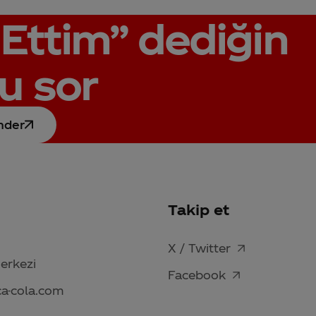
Ettim”
dediğin
u sor
nder
Takip et
X / Twitter
Merkezi
Facebook
ca-cola.com