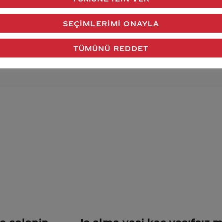
verdiğimiz cevap aklındaki soru işaretlerini giderdi 
SEÇIMLERIMI ONAYLA
Gönder
TÜMÜNÜ REDDET
ve colanin
Is alma yasi kaç vasıfsız m