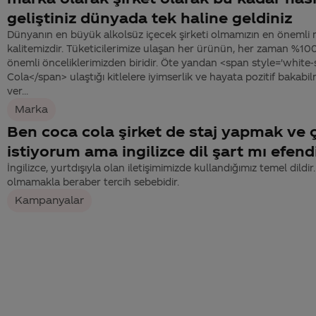
geliştiniz dünyada tek haline geldiniz
Dünyanın en büyük alkolsüz içecek şirketi olmamızın en önemli 
kalitemizdir. Tüketicilerimize ulaşan her ürünün, her zaman %100
önemli önceliklerimizden biridir. Öte yandan <span style='white
Cola</span> ulaştığı kitlelere iyimserlik ve hayata pozitif baka
ver...
Marka
Ben coca cola şirket de staj yapmak ve 
istiyorum ama ingilizce dil şart mı efen
İngilizce, yurtdışıyla olan iletişimimizde kullandığımız temel dildi
olmamakla beraber tercih sebebidir.
Kampanyalar