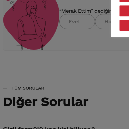
“Merak Ettim” dediğin konuya 
Evet
Hayır
TÜM SORULAR
Diğer Sorular
Gizli formülü kaç kişi biliyor ?