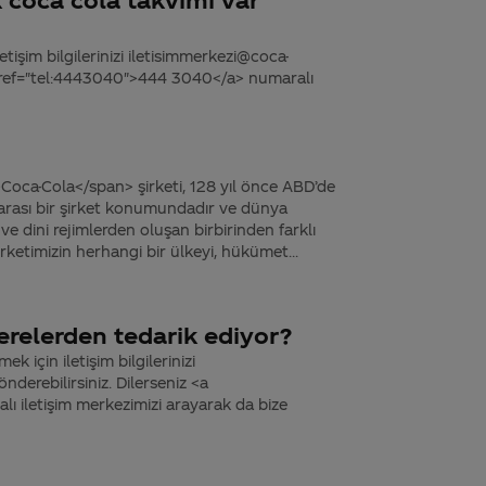
tişim bilgilerinizi iletisimmerkezi@coca-
 href="tel:4443040">444 3040</a> numaralı
Coca-Cola</span> şirketi, 128 yıl önce ABD’de
arası bir şirket konumundadır ve dünya
ve dini rejimlerden oluşan birbirinden farklı
rketimizin herhangi bir ülkeyi, hükümet...
erelerden tedarik ediyor?
k için iletişim bilgilerinizi
derebilirsiniz. Dilerseniz <a
 iletişim merkezimizi arayarak da bize