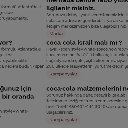
 formülü Atlanta’daki
ilgilenir misiniz.
şekilde
Sorunuza detaylı yanıt verebilmemiz için ile
oruyabilmektir.
cola.com adresine gönderebilir ya da <a
iletişim merkezimizden bize ulaşabilirsiniz.
Marka
iyor?
coca cola israil malı mı ?
 formülü Atlanta’daki
Hayır. <span style='white-space:nowrap;'>
şekilde
kurulmuş olan, % 100’ü halka açık uluslar
oruyabilmektir.
coğrafyasında çok çeşitli ekonomik, siyasi 
 da nedeni budur. <span
206 ülkede faaliyetlerini yürütmektedir. Şi
Kampanyalar
ğunuz için
coca-cola malzemelerini n
i bir oranda
Sorunuz hakkında daha detaylı bilgi alabilme
iletisimmerkezi@coca-cola.com adresine gön
href="tel:4443040">444 3040</a> numaralı
n style='white-
ulaşabilirsiniz.
r.
Kampanyalar