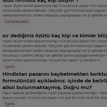
<span style='white-space:nowrap;'>Coca-Cola</span>’nın orjinal
müzemizde saklanmaktadır. 128 yıldır gizli formülümüzü başarılı 
saklayabilmemizin nedeni detayları paylaşmadan en iyi şekilde k
Kampanyalar
sır dediğiniz özütü kaç kişi ve kimler bil
<span style='white-space:nowrap;'>Coca-Cola</span>’nın orjinal
müzemizde saklanmaktadır. 128 yıldır gizli formülümüzü başarılı 
saklayabilmemizin nedeni detayları paylaşmadan en iyi şekilde k
Sorunuzun yanıtını detaylı bir şekilde sizinle paylaşamamamızın
style='white-space:nowrap;'>Coca-Cola</span>’yı kendine ö...
İçerik
Hindistan pazarını kaybetmekten korktu
formulünüzü açıkladınız. içinde de belirl
alkol bulunmaktaymış. Doğru mu?
Hayır, faaliyet gösterdiğimiz hiçbir pazarda açıklanmamıştır. <spa
space:nowrap;'>Coca-Cola</span>’nın gizli formülü ticari bir sırdı
İçerik