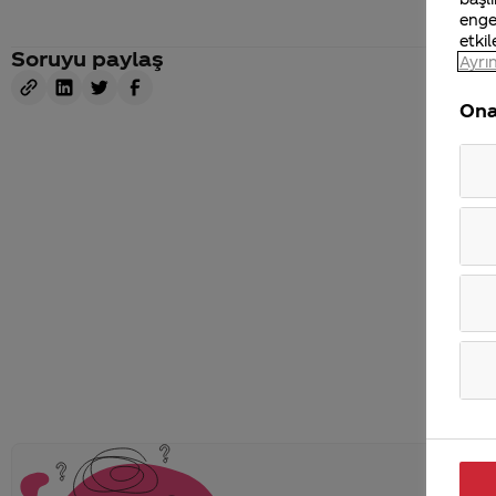
enge
etkil
Soruyu paylaş
Ayrın
Ona