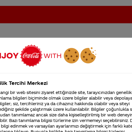
amdaki iki cocugun isimle
oca-Cola'nın Filistin'de fabr...
Coca-Cola’yı kim buldu?
Kurumsal
ilik Tercihi Merkezi
4355 Soru
ngi bir web sitesini ziyaret ettiğinizde site, tarayıcınızdan genellik
Coca-Cola Şirketi hakk
lama bilgileri biçiminde olmak üzere bilgiler alabilir veya depolayab
merak ettikleriniz.
lgiler; siz, tercihleriniz ya da cihazınız hakkında olabilir veya siteyi
Fabrikalarımız,
diğiniz şekilde çalıştırmak üzere kullanılabilir. Bilgiler çoğunlukla si
sertifikalarımız, faaliyet
udan tanımlamaz ancak size daha kişiselleştirilmiş bir web deneyi
de yer alan oyuncuların bilgilerini paylaşamıyoruz.
gösterdiğimiz ülkeler,
ilir. Bazı tanımlama bilgisi türlerine izin vermemeyi seçebilirsiniz.
tarihçemiz ve daha fazla
 bilgi edinmek ve varsayılan ayarlarımızı değiştirmek için farklı kat
klarına tıklayın. Bununla birlikte, bazı tanımlama bilgisi türlerini