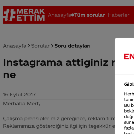
Anasayfa
Tüm sorular
Haberler
Anasayfa
Sorular
Soru detayları
Instagrama attiginiz rekl
Coca-Cola nerenin malı?
Coca cola İsrail malı mı Yani ...
C
ne
Gizl
16 Eylül 2017
Herha
tanım
Merhaba Mert,
Bu bi
bekle
doğr
Çalışma prensiplerimiz gereğince, reklam filmlerimiz
sunab
Reklamımıza gösterdiğiniz ilgi için teşekkür ederiz.
fazla
başlı