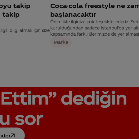
oyu takip
Coca-cola freestyle ne za
 takip
başlanacaktır
Öncelikle ilginize çok teşekkür ederiz. Fre
kurulduğundan sadece İstanbul’da yer a
ili bilgi almak için size
kapsamında farklı illerimizde de yer almas
Marka
Ettim”
dediğin
u sor
nder