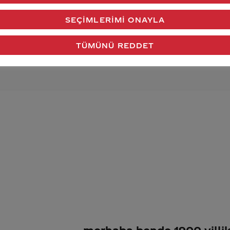
verdiğimiz cevap aklındaki soru işaretlerini giderdi 
SEÇIMLERIMI ONAYLA
Gönder
TÜMÜNÜ REDDET
merhaba bende 1900 yillik