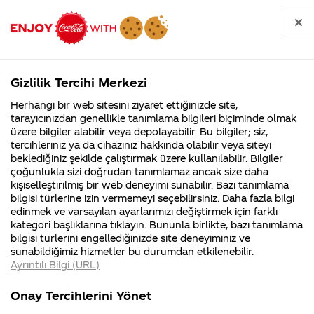
Tüm
Arama
Anasayfa
Haberler
Kapat
sorular
yap
Gizlilik Tercihi Merkezi
Arama yap
Herhangi bir web sitesini ziyaret ettiğinizde site,
Anasayfa
Sorular
Soru detayları
tarayıcınızdan genellikle tanımlama bilgileri biçiminde olmak
üzere bilgiler alabilir veya depolayabilir. Bu bilgiler; siz,
Coca-
Coca-
Kategoriler
Coca-Cola
Coca cola
İlk kolayı
tercihleriniz ya da cihazınız hakkında olabilir veya siteyi
Cola'nın
Cola’yı
nerenin
İsrail malı mı
Filistin'de
kim
beklediğiniz şekilde çalıştırmak üzere kullanılabilir. Bilgiler
malı?
Yani ...
fabr...
buldu?
çoğunlukla sizi doğrudan tanımlamaz ancak size daha
siz
kişiselleştirilmiş bir web deneyimi sunabilir. Bazı tanımlama
Kurumsal
Kamp
bilgisi türlerine izin vermemeyi seçebilirsiniz. Daha fazla bilgi
bulduysanız
edinmek ve varsayılan ayarlarımızı değiştirmek için farklı
4355 Soru
90 Soru
kategori başlıklarına tıklayın. Bununla birlikte, bazı tanımlama
market
Coca-Cola
Kampany
bilgisi türlerini engellediğinizde site deneyiminiz ve
Şirketi
hakkınd
sunabildiğimiz hizmetler bu durumdan etkilenebilir.
hakkında
ettikleri
markaları
Ayrıntılı Bilgi (URL)
merak
Kampan
ettikleriniz.
koşulları
Kurumsal
Kampanya
dahil diğer
Fabrikalarımız,
kampany
Onay Tercihlerini Yönet
sertifikalarımız,
tarihleri
4355 Soru
90 Soru
faaliyet
temini v