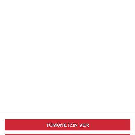
Soru gönder
İletişim
Takip et
S.S.S
Kullanım
444 30 40
X / Twitter
Koşulları
Coca-Cola İletişim
Facebook
Merkezi
Veri Koruma
iletisimmerkezi@coca-
ve Gizlilik
cola.com
TÜMÜNE İZIN VER
Bilgi