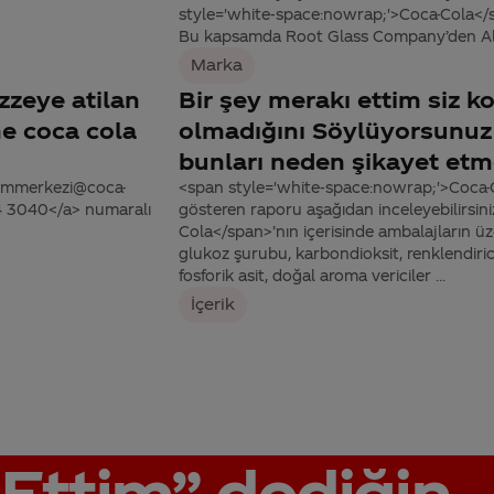
style='white-space:nowrap;'>Coca-Cola</sp
Bu kapsamda Root Glass Company’den Al
Marka
azzeye atilan
Bir şey merakı ettim siz k
he coca cola
olmadığını Söylüyorsunuz 
bunları neden şikayet et
tisimmerkezi@coca-
<span style='white-space:nowrap;'>Coca-C
44 3040</a> numaralı
gösteren raporu aşağıdan inceleyebilirsin
Cola</span>’nın içerisinde ambalajların üz
glukoz şurubu, karbondioksit, renklendirici
fosforik asit, doğal aroma vericiler ...
İçerik
Ettim”
dediğin