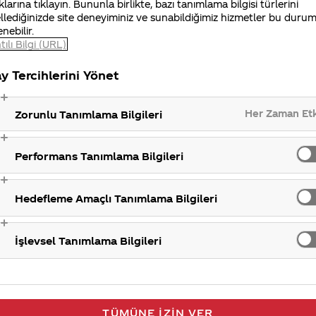
klarına tıklayın. Bununla birlikte, bazı tanımlama bilgisi türlerini
iniz Merak Ettim sitemizi ziyaret ettiğiniz için teşekkür
llediğinizde site deneyiminiz ve sunabildiğimiz hizmetler bu duru
enebilir.
tılı Bilgi (URL)
y Tercihlerini Yönet
Satış Nokta
Her Zaman Et
Zorunlu Tanımlama Bilgileri
Performans Tanımlama Bilgileri
Hedefleme Amaçlı Tanımlama Bilgileri
İşlevsel Tanımlama Bilgileri
TÜMÜNE İZIN VER