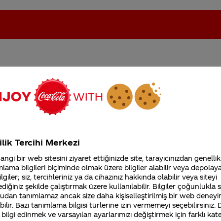
ı bayramın ilk günü hala
oca-Cola'nın Filistin'de fabr...
Coca-Cola’yı kim buldu?
Kurumsal
ilik Tercihi Merkezi
4355 Soru
ngi bir web sitesini ziyaret ettiğinizde site, tarayıcınızdan genellik
Coca-Cola Şirketi hakk
lama bilgileri biçiminde olmak üzere bilgiler alabilir veya depolayab
merak ettikleriniz.
lgiler; siz, tercihleriniz ya da cihazınız hakkında olabilir veya siteyi
Fabrikalarımız,
diğiniz şekilde çalıştırmak üzere kullanılabilir. Bilgiler çoğunlukla si
sertifikalarımız, faaliyet
ilecek en yetkili birim Müşteri İletişim Merkezimiz'dir.
gösterdiğimiz ülkeler,
udan tanımlamaz ancak size daha kişiselleştirilmiş bir web deneyi
tarihçemiz ve daha fazla
ilir. Bazı tanımlama bilgisi türlerine izin vermemeyi seçebilirsiniz.
ralı telefondan ulaşabilirsiniz.
 bilgi edinmek ve varsayılan ayarlarımızı değiştirmek için farklı kat