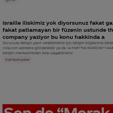
israille iliskimiz yok diyorsunuz fakat g
fakat patlamayan bir füzenin ustunde t
company yaziyor bu konu hakkinda a
Sorunuza detaylı yanıt verebilmemiz için iletişim bilgilerinizi ile
cola.com adresine gönderebilir ya da <a href="tel:4443040">4
iletişim merkezimizden bize ulaşabilirsiniz.
Kampanyalar
Sen de
“Merak 