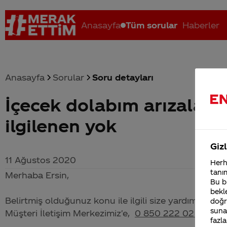
Anasayfa
Tüm sorular
Haberler
Anasayfa
Sorular
Soru detayları
İçecek dolabım arızaland
Coca-Cola nerenin malı?
Coca cola İsrail malı mı Yani ...
C
ilgilenen yok
Gizl
11 Ağustos 2020
Herha
tanım
Merhaba Ersin,
Bu bi
bekle
Belirtmiş olduğunuz konu ile ilgili size yardımcı olab
doğr
sunab
Müşteri İletişim Merkezimiz'e,
0 850 222 02 24
numa
fazla