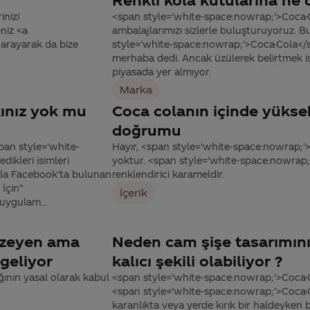
inizi
<span style='white-space:nowrap;'>Coca-C
niz <a
ambalajlarımızı sizlerle buluşturuyoruz. 
arayarak da bize
style='white-space:nowrap;'>Coca-Cola</spa
merhaba dedi. Ancak üzülerek belirtmek iste
piyasada yer almıyor.
Marka
ınız yok mu
Coca colanın içinde yükse
doğrumu
pan style='white-
Hayır, <span style='white-space:nowrap;'
ikleri isimleri
yoktur. <span style='white-space:nowrap;
hala Facebook’ta bulunan
renklendirici karameldir.
İçin”
İçerik
ygulam...
enzeyen ama
Neden cam şişe tasarımınız
geliyor
kalıcı şekili olabiliyor ?
ığının yasal olarak kabul
<span style='white-space:nowrap;'>Coca-Co
<span style='white-space:nowrap;'>Coca-Co
karanlıkta veya yerde kırık bir haldeyken b