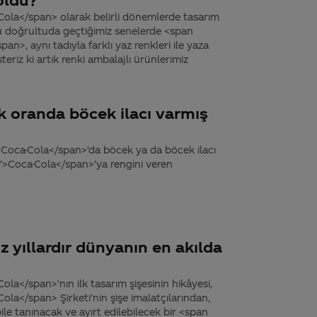
ola</span> olarak belirli dönemlerde tasarım
Bu doğrultuda geçtiğimiz senelerde <span
n>, aynı tadıyla farklı yaz renkleri ile yaza
riz ki artık renki ambalajlı ürünlerimiz
k oranda böcek ilacı varmış
>Coca-Cola</span>'da böcek ya da böcek ilacı
'>Coca-Cola</span>'ya rengini veren
 yıllardır dünyanın en akılda
la</span>’nın ilk tasarım şişesinin hikâyesi,
la</span> Şirketi’nin şişe imalatçılarından,
ile tanınacak ve ayırt edilebilecek bir <span