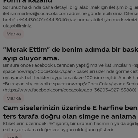
Sorunuz hakkında daha detaylı bilgi alabilmek için iletişim bilgiler
iletisimmerkezi@coca-cola.com adresine gönderebilirsiniz. Dilerse
href="tel:4443040">444 3040</a> numaralı iletişim merkezimizi 
ulaşabilirsiniz.
Marka
"Merak Ettim" de benim adımda bir bask
ayıp oluyor ama.
Bir süre önce Facebook üzerinden yaptığımız ve katılımcıların <s
space:nowrap;'>Coca-Cola</span> paketleri üzerinde görmek isted
oylayarak belirledikleri uygulama ilave 100 isim seçildi. Ancak 
“Bu <span style='white-space:nowrap;'>Coca-Cola</span> Senin 
(https://www.facebook.com/cocacola/app_362934927183880) u
Marka
Cam siselerinizin üzerinde E harfine b
ters tarafa doğru olan simge ne anlama 
Etiketlerin üzerindeki ‘’e’’ işareti, bir ürünün hacminin ya da ağırl
edilmiş ortalama değerlere uygun olduğunu gösterir.
İçerik