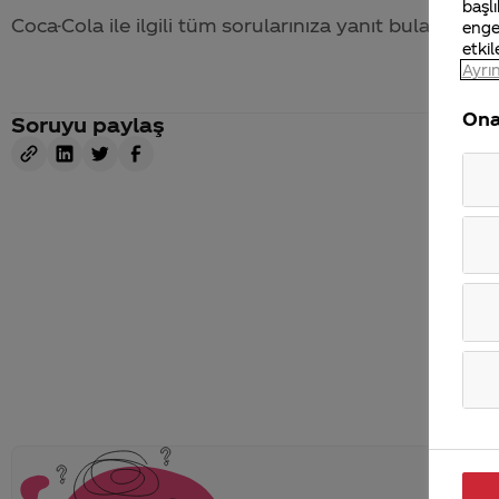
başlı
Coca-Cola
ile ilgili tüm sorularınıza yanıt bulabileceğ
enge
etkil
Ayrın
Ona
Soruyu paylaş