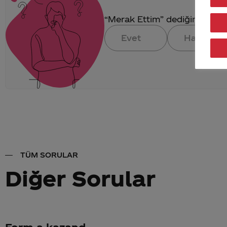
“Merak Ettim” dediğin konuya 
Evet
Hayır
TÜM SORULAR
Diğer Sorular
Form a kazand