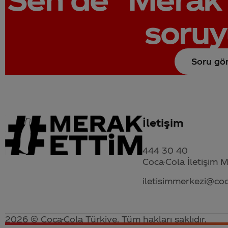
soruy
Soru gö
İletişim
444 30 40
Coca-Cola İletişim 
iletisimmerkezi@co
2026 © Coca-Cola Türkiye. Tüm hakları saklıdır.