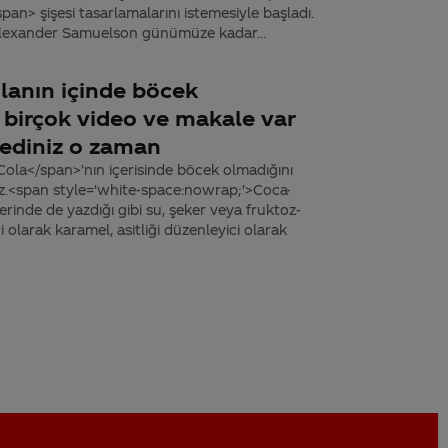
an> şişesi tasarlamalarını istemesiyle başladı.
exander Samuelson günümüze kadar...
olanın içinde böcek
birçok video ve makale var
mediniz o zaman
ola</span>’nın içerisinde böcek olmadığını
iz.<span style='white-space:nowrap;'>Coca-
erinde de yazdığı gibi su, şeker veya fruktoz-
 olarak karamel, asitliği düzenleyici olarak