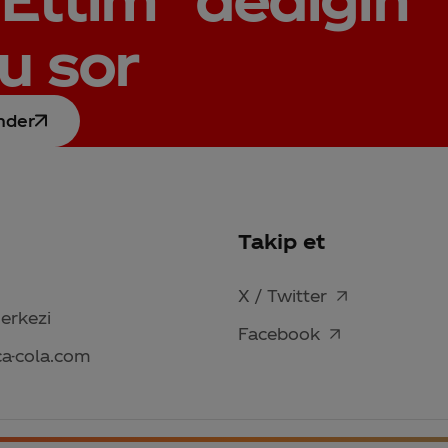
u sor
nder
Takip et
X / Twitter
Merkezi
Facebook
ca-cola.com