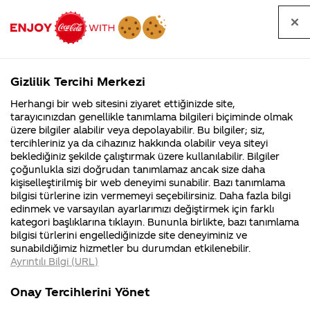
Tüm
Arama
Anasayfa
Haberler
Kapat
sorular
yap
Gizlilik Tercihi Merkezi
Arama yap
Herhangi bir web sitesini ziyaret ettiğinizde site,
Anasayfa
Sorular
Soru detayları
tarayıcınızdan genellikle tanımlama bilgileri biçiminde olmak
üzere bilgiler alabilir veya depolayabilir. Bu bilgiler; siz,
Coca-
Coca-
Kategori
Coca-Cola
Coca cola
herkes
tercihleriniz ya da cihazınız hakkında olabilir veya siteyi
Cola'nın
Cola’yı
nerenin
İsrail malı mı
Filistin'de
kim
beklediğiniz şekilde çalıştırmak üzere kullanılabilir. Bilgiler
malı?
Yani ...
fabr...
buldu?
çoğunlukla sizi doğrudan tanımlamaz ancak size daha
sevdiklerinin
kişiselleştirilmiş bir web deneyimi sunabilir. Bazı tanımlama
Kurumsal
Kamp
bilgisi türlerine izin vermemeyi seçebilirsiniz. Daha fazla bilgi
isimlerinin
edinmek ve varsayılan ayarlarımızı değiştirmek için farklı
4355 Soru
90 Soru
kategori başlıklarına tıklayın. Bununla birlikte, bazı tanımlama
colasini
Coca-Cola
Kampany
bilgisi türlerini engellediğinizde site deneyiminiz ve
Şirketi
hakkınd
sunabildiğimiz hizmetler bu durumdan etkilenebilir.
hakkında
ettikleri
paylasti isim
Ayrıntılı Bilgi (URL)
merak
Kampan
ettikleriniz.
koşulları
Kurumsal
Kam
kampanyanizda
Fabrikalarımız,
kampany
Onay Tercihlerini Yönet
sertifikalarımız,
tarihleri
4355 Soru
90 Sor
faaliyet
temini v