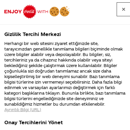
Tüm
Arama
Anasayfa
Haberler
Kapat
sorular
yap
Gizlilik Tercihi Merkezi
Arama yap
Herhangi bir web sitesini ziyaret ettiğinizde site,
Anasayfa
Sorular
Soru detayları
tarayıcınızdan genellikle tanımlama bilgileri biçiminde olmak
üzere bilgiler alabilir veya depolayabilir. Bu bilgiler; siz,
Coca-
Coca-
Kategoriler
Coca-Cola
Coca cola
günlük
tercihleriniz ya da cihazınız hakkında olabilir veya siteyi
Cola'nın
Cola’yı
nerenin
İsrail malı mı
Filistin'de
kim
beklediğiniz şekilde çalıştırmak üzere kullanılabilir. Bilgiler
malı?
Yani ...
fabr...
buldu?
çoğunlukla sizi doğrudan tanımlamaz ancak size daha
azami
kişiselleştirilmiş bir web deneyimi sunabilir. Bazı tanımlama
Kurumsal
Kamp
bilgisi türlerine izin vermemeyi seçebilirsiniz. Daha fazla bilgi
olarak ne
edinmek ve varsayılan ayarlarımızı değiştirmek için farklı
4355 Soru
90 Soru
kategori başlıklarına tıklayın. Bununla birlikte, bazı tanımlama
kadar coca
Coca-Cola
Kampany
bilgisi türlerini engellediğinizde site deneyiminiz ve
Şirketi
hakkınd
sunabildiğimiz hizmetler bu durumdan etkilenebilir.
hakkında
ettikleri
cola
Ayrıntılı Bilgi (URL)
merak
Kampan
ettikleriniz.
koşulları
Kurumsal
Kampanyal
tüketmek
Fabrikalarımız,
kampany
Onay Tercihlerini Yönet
sertifikalarımız,
tarihleri
4355 Soru
90 Soru
faaliyet
temini v