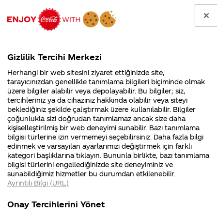
Tüm
Arama
Anasayfa
Haberler
Kapat
sorular
yap
Gizlilik Tercihi Merkezi
Arama yap
Herhangi bir web sitesini ziyaret ettiğinizde site,
Anasayfa
Sorular
Soru detayları
tarayıcınızdan genellikle tanımlama bilgileri biçiminde olmak
üzere bilgiler alabilir veya depolayabilir. Bu bilgiler; siz,
Coca-
Coca-
Kategoriler
Coca-Cola
Coca cola
günde
tercihleriniz ya da cihazınız hakkında olabilir veya siteyi
Cola'nın
Cola’yı
nerenin
İsrail malı mı
Filistin'de
kim
beklediğiniz şekilde çalıştırmak üzere kullanılabilir. Bilgiler
malı?
Yani ...
fabr...
buldu?
çoğunlukla sizi doğrudan tanımlamaz ancak size daha
ideal kola
kişiselleştirilmiş bir web deneyimi sunabilir. Bazı tanımlama
Kurumsal
Kamp
bilgisi türlerine izin vermemeyi seçebilirsiniz. Daha fazla bilgi
tüketimi
edinmek ve varsayılan ayarlarımızı değiştirmek için farklı
4355 Soru
90 Soru
kategori başlıklarına tıklayın. Bununla birlikte, bazı tanımlama
kaç litre
Coca-Cola
Kampany
bilgisi türlerini engellediğinizde site deneyiminiz ve
Şirketi
hakkınd
sunabildiğimiz hizmetler bu durumdan etkilenebilir.
hakkında
ettikleri
olmalıdır
Ayrıntılı Bilgi (URL)
merak
Kampan
ettikleriniz.
koşulları
Kurumsal
Kampanyala
Fabrikalarımız,
kampany
Onay Tercihlerini Yönet
sertifikalarımız,
tarihleri
4355 Soru
90 Soru
02
faaliyet
temini v