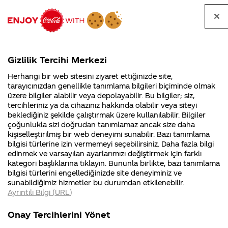
Tüm
Arama
Anasayfa
Haberler
Kapat
sorular
yap
Gizlilik Tercihi Merkezi
Arama yap
Herhangi bir web sitesini ziyaret ettiğinizde site,
Anasayfa
Sorular
Soru detayları
tarayıcınızdan genellikle tanımlama bilgileri biçiminde olmak
üzere bilgiler alabilir veya depolayabilir. Bu bilgiler; siz,
Coca-
Coca-
Kategoriler
Coca-Cola
Coca cola
Gençlerimiz
tercihleriniz ya da cihazınız hakkında olabilir veya siteyi
Cola'nın
Cola’yı
nerenin
İsrail malı mı
Filistin'de
kim
beklediğiniz şekilde çalıştırmak üzere kullanılabilir. Bilgiler
malı?
Yani ...
fabr...
buldu?
çoğunlukla sizi doğrudan tanımlamaz ancak size daha
için spor
kişiselleştirilmiş bir web deneyimi sunabilir. Bazı tanımlama
Kurumsal
Kamp
bilgisi türlerine izin vermemeyi seçebilirsiniz. Daha fazla bilgi
malzemesi
edinmek ve varsayılan ayarlarımızı değiştirmek için farklı
4355 Soru
90 Soru
kategori başlıklarına tıklayın. Bununla birlikte, bazı tanımlama
yardımında
Coca-Cola
Kampany
bilgisi türlerini engellediğinizde site deneyiminiz ve
Şirketi
hakkınd
sunabildiğimiz hizmetler bu durumdan etkilenebilir.
hakkında
ettikleri
bulunur
Ayrıntılı Bilgi (URL)
merak
Kampan
ettikleriniz.
koşulları
Kurumsal
Kampany
musunuz?
Fabrikalarımız,
kampany
Onay Tercihlerini Yönet
sertifikalarımız,
tarihleri
4355 Soru
90 Soru
faaliyet
temini v