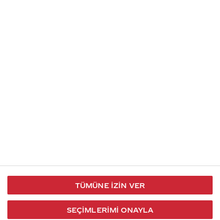
İletişim
Takip et
S.S.S
Kullanım
444 30 40
X / Twitter
Koşulları
Coca-Cola İletişim
Facebook
Merkezi
Veri Koruma
iletisimmerkezi@coca-
ve Gizlilik
cola.com
TÜMÜNE İZIN VER
Bilgi
Toplumu
SEÇIMLERIMI ONAYLA