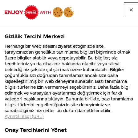
Tüm
Arama
Anasayfa
Haberler
Kapat
sorular
yap
Gizlilik Tercihi Merkezi
Arama yap
Herhangi bir web sitesini ziyaret ettiğinizde site,
Anasayfa
Sorular
Soru detayları
tarayıcınızdan genellikle tanımlama bilgileri biçiminde olmak
üzere bilgiler alabilir veya depolayabilir. Bu bilgiler; siz,
Coca-
Coca-
Coca-Cola
Coca cola
Geçmiş yıllarda yapılan
tercihleriniz ya da cihazınız hakkında olabilir veya siteyi
Cola'nın
Cola’yı
nerenin
İsrail malı mı
Filistin'de
kim
beklediğiniz şekilde çalıştırmak üzere kullanılabilir. Bilgiler
malı?
Yani ...
fabr...
buldu?
çoğunlukla sizi doğrudan tanımlamaz ancak size daha
Rock n Coke ile ilgili
kişiselleştirilmiş bir web deneyimi sunabilir. Bazı tanımlama
Kurumsal
Kamp
bilgisi türlerine izin vermemeyi seçebilirsiniz. Daha fazla bilgi
detaylı bilgi
edinmek ve varsayılan ayarlarımızı değiştirmek için farklı
4355 Soru
90 Soru
kategori başlıklarına tıklayın. Bununla birlikte, bazı tanımlama
alabileceğim herhangi
Coca-Cola
Kampany
bilgisi türlerini engellediğinizde site deneyiminiz ve
Şirketi
hakkınd
sunabildiğimiz hizmetler bu durumdan etkilenebilir.
hakkında
ettikleri
bir site var mı?
Ayrıntılı Bilgi (URL)
merak
Kampan
ettikleriniz.
koşulları
Fabrikalarımız,
kampany
Onay Tercihlerini Yönet
sertifikalarımız,
tarihleri
4
faaliyet
temini v