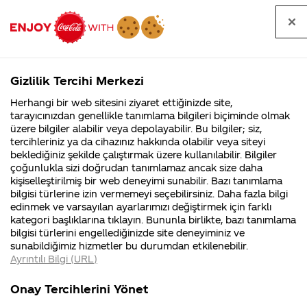
Tüm
Arama
Anasayfa
Haberler
Kapat
sorular
yap
Gizlilik Tercihi Merkezi
Arama yap
Herhangi bir web sitesini ziyaret ettiğinizde site,
Anasayfa
Sorular
Soru detayları
tarayıcınızdan genellikle tanımlama bilgileri biçiminde olmak
üzere bilgiler alabilir veya depolayabilir. Bu bilgiler; siz,
Coca-
Coca-
Kategoriler
Coca-Cola
Coca cola
Frindly
tercihleriniz ya da cihazınız hakkında olabilir veya siteyi
Cola'nın
Cola’yı
nerenin
İsrail malı mı
Filistin'de
kim
beklediğiniz şekilde çalıştırmak üzere kullanılabilir. Bilgiler
malı?
Yani ...
fabr...
buldu?
çoğunlukla sizi doğrudan tanımlamaz ancak size daha
twist
kişiselleştirilmiş bir web deneyimi sunabilir. Bazı tanımlama
Kurumsal
Kamp
bilgisi türlerine izin vermemeyi seçebilirsiniz. Daha fazla bilgi
türkiye'ye
edinmek ve varsayılan ayarlarımızı değiştirmek için farklı
4355 Soru
90 Soru
kategori başlıklarına tıklayın. Bununla birlikte, bazı tanımlama
ne zaman
Coca-Cola
Kampany
bilgisi türlerini engellediğinizde site deneyiminiz ve
Şirketi
hakkınd
sunabildiğimiz hizmetler bu durumdan etkilenebilir.
hakkında
ettikleri
gelir
Ayrıntılı Bilgi (URL)
merak
Kampan
ettikleriniz.
koşulları
Kurumsal
Kampanyala
acaba ?
Fabrikalarımız,
kampany
Onay Tercihlerini Yönet
sertifikalarımız,
tarihleri
4355 Soru
90 Soru
faaliyet
temini v