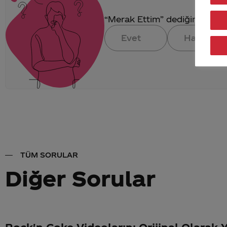
“Merak Ettim” dediğin konuya 
Evet
Hayır
TÜM SORULAR
Diğer Sorular
Rock'n Coke Videolarını Orijinal Olarak