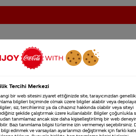
abilirmi evet yada hayır
oca-Cola'nın Filistin'de fabr...
Coca-Cola’yı kim buldu?
Kurumsal
ilik Tercihi Merkezi
4355 Soru
ngi bir web sitesini ziyaret ettiğinizde site, tarayıcınızdan genellik
Coca-Cola Şirketi hakk
lama bilgileri biçiminde olmak üzere bilgiler alabilir veya depolayab
merak ettikleriniz.
lgiler; siz, tercihleriniz ya da cihazınız hakkında olabilir veya siteyi
Fabrikalarımız,
diğiniz şekilde çalıştırmak üzere kullanılabilir. Bilgiler çoğunlukla si
sertifikalarımız, faaliyet
ri sırrıdır ve 128 yıldır güvenle korunmaktadır.
udan tanımlamaz ancak size daha kişiselleştirilmiş bir web deneyi
gösterdiğimiz ülkeler,
ilir. Bazı tanımlama bilgisi türlerine izin vermemeyi seçebilirsiniz.
tarihçemiz ve daha fazla
 bilgi edinmek ve varsayılan ayarlarımızı değiştirmek için farklı kat
Giz