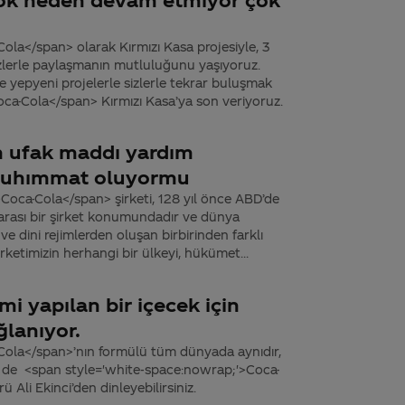
la</span> olarak Kırmızı Kasa projesiyle, 3
i sizlerle paylaşmanın mutluluğunu yaşıyoruz.
ve yepyeni projelerle sizlerle tekrar buluşmak
ca-Cola</span> Kırmızı Kasa’ya son veriyoruz.
 en ufak maddı yardım
 muhımmat oluyormu
Coca-Cola</span> şirketi, 128 yıl önce ABD’de
arası bir şirket konumundadır ve dünya
ve dini rejimlerden oluşan birbirinden farklı
rketimizin herhangi bir ülkeyi, hükümet...
mi yapılan bir içecek için
ğlanıyor.
Cola</span>’nın formülü tüm dünyada aynıdır,
ir de <span style='white-space:nowrap;'>Coca-
li Ekinci’den dinleyebilirsiniz.