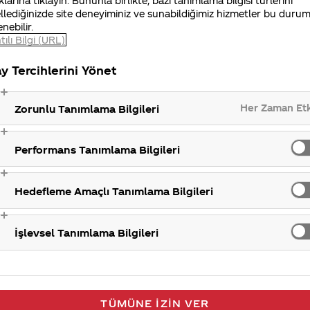
klarına tıklayın. Bununla birlikte, bazı tanımlama bilgisi türlerini
llediğinizde site deneyiminiz ve sunabildiğimiz hizmetler bu duru
enebilir.
tılı Bilgi (URL)
y Tercihlerini Yönet
Her Zaman Et
Zorunlu Tanımlama Bilgileri
Performans Tanımlama Bilgileri
Hedefleme Amaçlı Tanımlama Bilgileri
İşlevsel Tanımlama Bilgileri
TÜMÜNE İZIN VER