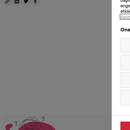
başlı
enge
etkil
Ayrın
Ona