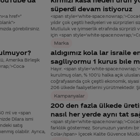
süperdi devam istiyoruz
ı<a href="
<span style='white-space:nowrap;'>Coca-Co
blank">
yıldır çok çeşitli hediyeleri ve sürprizler
da görebilirsiniz.
Mutluluk ve iyimserlik etrafında sürprizli 
için <span style='white-space:nowrap;'>Co
Marka
tulmuyor?
aldıgımız kola lar israile
, Amerika Birleşik
sagllıyormu 1 kurus bıle
wrap;'>Coca-
Hayır. <span style='white-space:nowrap;'>
kurulmuş olan, % 100’ü halka açık uluslar
coğrafyasında çok çeşitli ekonomik, siyasi 
206 ülkede faaliyetlerini yürütmektedir. Şi
Kampanyalar
200 den fazla ülkede üreti
50 ml ve <span
nasıl her yerde aynı tat sa
izde Dilara ismi
<span style='white-space:nowrap;'>Coca-
ndeki satış
farklılık göstermez. Sorunuzun yanıtını b
enmiş olabilir. Ayrıca,
Cola</span> İçecek Kalite Güvence Müdürü A