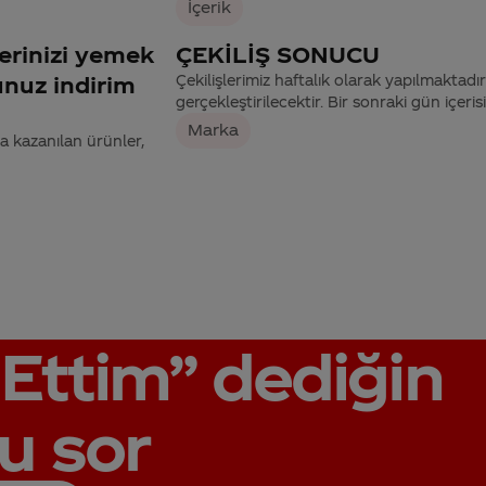
İçerik
lerinizi yemek
ÇEKİLİŞ SONUCU
unuz indirim
Çekilişlerimiz haftalık olarak yapılmaktadır
gerçekleştirilecektir. Bir sonraki gün içeri
Marka
a kazanılan ürünler,
Ettim”
dediğin
u sor