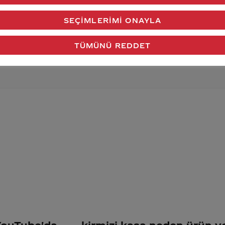
verdiğimiz cevap aklındaki soru işaretlerini giderdi 
SEÇIMLERIMI ONAYLA
Gönder
TÜMÜNÜ REDDET
 YouTube'da
kirmizi kasa neden ürün 