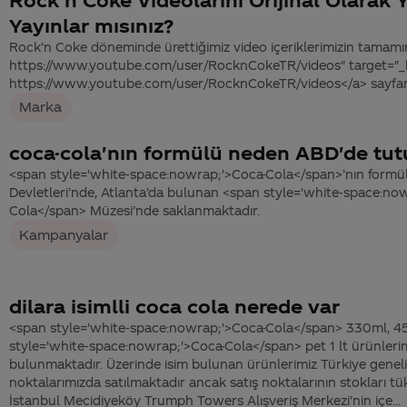
Yayınlar mısınız?
Rock’n Coke döneminde ürettiğimiz video içeriklerimizin tamamın
https://www.youtube.com/user/RocknCokeTR/videos" target="_
https://www.youtube.com/user/RocknCokeTR/videos</a> sayfamız
Marka
coca-cola'nın formülü neden ABD'de tu
<span style='white-space:nowrap;'>Coca-Cola</span>’nın formülü
Devletleri’nde, Atlanta’da bulunan <span style='white-space:no
Cola</span> Müzesi’nde saklanmaktadır.
Kampanyalar
dilara isimlli coca cola nerede var
<span style='white-space:nowrap;'>Coca-Cola</span> 330ml, 4
style='white-space:nowrap;'>Coca-Cola</span> pet 1 lt ürünlerim
bulunmaktadır. Üzerinde isim bulunan ürünlerimiz Türkiye geneli
noktalarımızda satılmaktadır ancak satış noktalarının stokları tük
İstanbul Mecidiyeköy Trumph Towers Alışveriş Merkezi’nin içe...