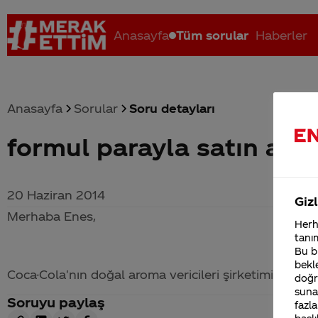
Anasayfa
Tüm sorular
Haberler
Anasayfa
Sorular
Soru detayları
formul parayla satın alın
Coca-Cola nerenin malı?
Coca cola İsrail malı mı Yani ...
C
20 Haziran 2014
Gizl
Merhaba Enes,
Herha
tanım
Bu bi
bekle
Coca-Cola
'nın doğal aroma vericileri şirketimizin tica
doğr
sunab
Soruyu paylaş
fazla