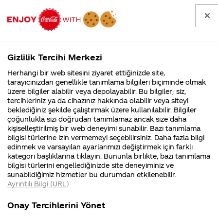
Tüm
Arama
Anasayfa
Haberler
Kapat
sorular
yap
Gizlilik Tercihi Merkezi
Arama yap
Herhangi bir web sitesini ziyaret ettiğinizde site,
Anasayfa
Sorular
Soru detayları
tarayıcınızdan genellikle tanımlama bilgileri biçiminde olmak
üzere bilgiler alabilir veya depolayabilir. Bu bilgiler; siz,
Coca-
Coca-
Kategoriler
Coca-Cola
Coca cola
Forma
tercihleriniz ya da cihazınız hakkında olabilir veya siteyi
Cola'nın
Cola’yı
nerenin
İsrail malı mı
Filistin'de
kim
beklediğiniz şekilde çalıştırmak üzere kullanılabilir. Bilgiler
malı?
Yani ...
fabr...
buldu?
çoğunlukla sizi doğrudan tanımlamaz ancak size daha
kazanmi
kişiselleştirilmiş bir web deneyimi sunabilir. Bazı tanımlama
Kurumsal
Kamp
bilgisi türlerine izin vermemeyi seçebilirsiniz. Daha fazla bilgi
edinmek ve varsayılan ayarlarımızı değiştirmek için farklı
4355 Soru
90 Soru
13
kategori başlıklarına tıklayın. Bununla birlikte, bazı tanımlama
Coca-Cola
Kampany
Eylül
bilgisi türlerini engellediğinizde site deneyiminiz ve
Şirketi
hakkınd
2016
sunabildiğimiz hizmetler bu durumdan etkilenebilir.
hakkında
ettikleri
Merhaba Erkan,
Ayrıntılı Bilgi (URL)
merak
Kampan
ettikleriniz.
koşulları
Kurumsal
Kampanyala
Fabrikalarımız,
kampany
Onay Tercihlerini Yönet
sertifikalarımız,
tarihleri
4355 Soru
90 Soru
faaliyet
temini v