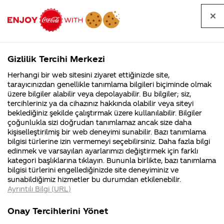
Tüm
Arama
Anasayfa
Haberler
Kapat
sorular
yap
Gizlilik Tercihi Merkezi
Arama yap
Herhangi bir web sitesini ziyaret ettiğinizde site,
Anasayfa
Sorular
Soru detayları
tarayıcınızdan genellikle tanımlama bilgileri biçiminde olmak
üzere bilgiler alabilir veya depolayabilir. Bu bilgiler; siz,
Coca-
Coca-
Kategoriler
Coca-Cola
Coca cola
forma 2
tercihleriniz ya da cihazınız hakkında olabilir veya siteyi
Cola'nın
Cola’yı
nerenin
İsrail malı mı
Filistin'de
kim
beklediğiniz şekilde çalıştırmak üzere kullanılabilir. Bilgiler
malı?
Yani ...
fabr...
buldu?
çoğunlukla sizi doğrudan tanımlamaz ancak size daha
çekilişi ne
kişiselleştirilmiş bir web deneyimi sunabilir. Bazı tanımlama
Kurumsal
Kamp
bilgisi türlerine izin vermemeyi seçebilirsiniz. Daha fazla bilgi
zaman
edinmek ve varsayılan ayarlarımızı değiştirmek için farklı
4355 Soru
90 Soru
kategori başlıklarına tıklayın. Bununla birlikte, bazı tanımlama
olacak
Coca-Cola
Kampany
bilgisi türlerini engellediğinizde site deneyiminiz ve
Şirketi
hakkınd
sunabildiğimiz hizmetler bu durumdan etkilenebilir.
hakkında
ettikleri
Ayrıntılı Bilgi (URL)
merak
Kampan
ettikleriniz.
koşulları
14 Aralık
Kurumsal
Kampanya
Fabrikalarımız,
kampany
2016
Onay Tercihlerini Yönet
sertifikalarımız,
tarihleri
4355 Soru
90 Soru
Merhaba Menduh,
faaliyet
temini v