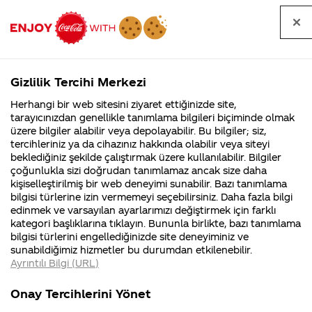
Tüm
Arama
Anasayfa
Haberler
Kapat
sorular
yap
Gizlilik Tercihi Merkezi
Arama yap
Herhangi bir web sitesini ziyaret ettiğinizde site,
Anasayfa
Sorular
Soru detayları
tarayıcınızdan genellikle tanımlama bilgileri biçiminde olmak
üzere bilgiler alabilir veya depolayabilir. Bu bilgiler; siz,
Coca-
Coca-
Kategori
Coca-Cola
Coca cola
Firmanızda
tercihleriniz ya da cihazınız hakkında olabilir veya siteyi
Cola'nın
Cola’yı
nerenin
İsrail malı mı
Filistin'de
kim
beklediğiniz şekilde çalıştırmak üzere kullanılabilir. Bilgiler
malı?
Yani ...
fabr...
buldu?
çoğunlukla sizi doğrudan tanımlamaz ancak size daha
9223892
kişiselleştirilmiş bir web deneyimi sunabilir. Bazı tanımlama
Kurumsal
Kamp
bilgisi türlerine izin vermemeyi seçebilirsiniz. Daha fazla bilgi
müşteri
edinmek ve varsayılan ayarlarımızı değiştirmek için farklı
4355 Soru
90 Soru
kategori başlıklarına tıklayın. Bununla birlikte, bazı tanımlama
numarasına
Coca-Cola
Kampany
bilgisi türlerini engellediğinizde site deneyiminiz ve
Şirketi
hakkınd
sunabildiğimiz hizmetler bu durumdan etkilenebilir.
hakkında
ettikleri
kayıtlı olan
Ayrıntılı Bilgi (URL)
merak
Kampan
ettikleriniz.
koşulları
Kurumsal
Kam
işletme
Fabrikalarımız,
kampany
Onay Tercihlerini Yönet
sertifikalarımız,
tarihleri
4355 Soru
90 So
faaliyet
temini v