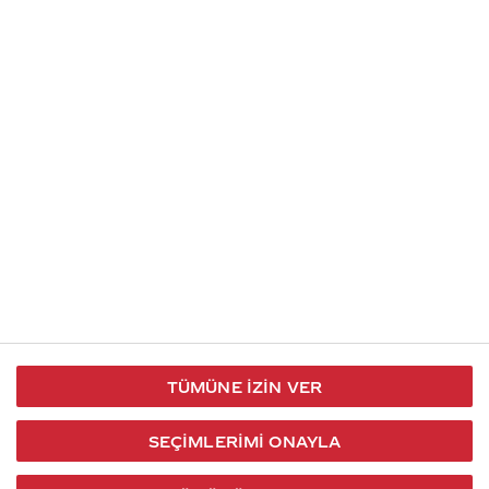
İletişim
Takip et
S.S.S
Kullanım
444 30 40
X / Twitter
Koşulları
Coca-Cola İletişim
Facebook
Merkezi
Veri Koruma
iletisimmerkezi@coca-
ve Gizlilik
cola.com
TÜMÜNE İZIN VER
Bilgi
Toplumu
SEÇIMLERIMI ONAYLA
Hizmetleri