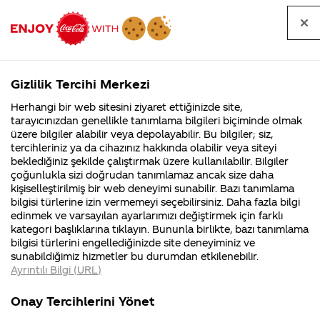
Tüm
Arama
Anasayfa
Haberler
Kapat
sorular
yap
Gizlilik Tercihi Merkezi
Arama yap
Herhangi bir web sitesini ziyaret ettiğinizde site,
Anasayfa
Sorular
Soru detayları
tarayıcınızdan genellikle tanımlama bilgileri biçiminde olmak
üzere bilgiler alabilir veya depolayabilir. Bu bilgiler; siz,
Coca-
Coca-
Kategoriler
Coca-Cola
Coca cola
Fanta
tercihleriniz ya da cihazınız hakkında olabilir veya siteyi
Cola'nın
Cola’yı
nerenin
İsrail malı mı
Filistin'de
kim
beklediğiniz şekilde çalıştırmak üzere kullanılabilir. Bilgiler
malı?
Yani ...
fabr...
buldu?
çoğunlukla sizi doğrudan tanımlamaz ancak size daha
exotici
kişiselleştirilmiş bir web deneyimi sunabilir. Bazı tanımlama
Kurumsal
Kamp
bilgisi türlerine izin vermemeyi seçebilirsiniz. Daha fazla bilgi
Türkiye'de
edinmek ve varsayılan ayarlarımızı değiştirmek için farklı
4355 Soru
90 Soru
kategori başlıklarına tıklayın. Bununla birlikte, bazı tanımlama
nerede
Coca-Cola
Kampany
bilgisi türlerini engellediğinizde site deneyiminiz ve
Şirketi
hakkınd
sunabildiğimiz hizmetler bu durumdan etkilenebilir.
hakkında
ettikleri
bulabiliriz
Ayrıntılı Bilgi (URL)
merak
Kampan
ettikleriniz.
koşulları
Kurumsal
Kampanyalar
avrupada
Fabrikalarımız,
kampany
Onay Tercihlerini Yönet
sertifikalarımız,
tarihleri
4355 Soru
90 Soru
faaliyet
temini v