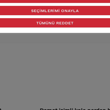
verdiğimiz cevap aklındaki soru işaretlerini giderdi 
SEÇIMLERIMI ONAYLA
Gönder
TÜMÜNÜ REDDET
?
Demet isimli kola nerden b