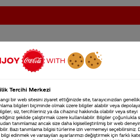
ilir
oca-Cola'nın Filistin'de fabr...
Coca-Cola’yı kim buldu?
Kurumsal
ilik Tercihi Merkezi
4355 Soru
ngi bir web sitesini ziyaret ettiğinizde site, tarayıcınızdan genellik
Coca-Cola Şirketi hakk
lama bilgileri biçiminde olmak üzere bilgiler alabilir veya depolayab
merak ettikleriniz.
lgiler; siz, tercihleriniz ya da cihazınız hakkında olabilir veya siteyi
Fabrikalarımız,
diğiniz şekilde çalıştırmak üzere kullanılabilir. Bilgiler çoğunlukla si
sertifikalarımız, faaliyet
ğırlayabilmek adına fabrikalarımızın ve çalışanlarımızın
udan tanımlamaz ancak size daha kişiselleştirilmiş bir web deneyi
gösterdiğimiz ülkeler,
ız için teşekkür ederiz.
tarihçemiz ve daha fazla
ilir. Bazı tanımlama bilgisi türlerine izin vermemeyi seçebilirsiniz.
 bilgi edinmek ve varsayılan ayarlarımızı değiştirmek için farklı kat