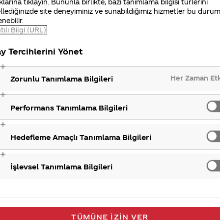
klarına tıklayın. Bununla birlikte, bazı tanımlama bilgisi türlerini
Fabrika
llediğinizde site deneyiminiz ve sunabildiğimiz hizmetler bu duru
enebilir.
tılı Bilgi (URL)
y Tercihlerini Yönet
Her Zaman Et
Zorunlu Tanımlama Bilgileri
Performans Tanımlama Bilgileri
Hedefleme Amaçlı Tanımlama Bilgileri
İşlevsel Tanımlama Bilgileri
TÜMÜNE İZIN VER