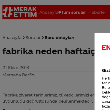
Anasayfa
Tüm sorular
Haberler
Anasayfa
Sorular
Soru detayları
fabrika neden haftaiçi gez
Coca-Cola nerenin malı?
Coca cola İsrail malı mı Yani ...
C
21 Ekim 2014
Gizl
Merhaba Berfin,
Herha
tanım
Bu bi
bekle
Fabrika ziyaret tarihlerimiz, tüketicilerimizi en iyi a
doğr
uygunluğu doğrultusunda belirlenmektedir. Anlayışın
sunab
fazla