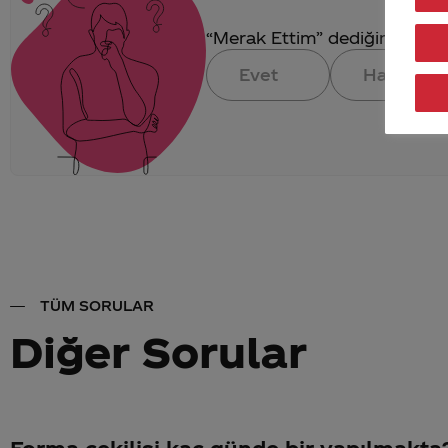
“Merak Ettim” dediğin konuya 
Evet
Hayır
TÜM SORULAR
Diğer Sorular
Forma çekilişi kaç günde bir yapılmakta