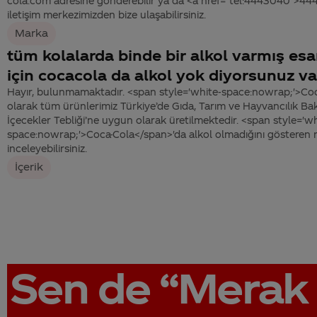
cola.com adresine gönderebilir ya da <a href="tel:4443040">4
iletişim merkezimizden bize ulaşabilirsiniz.
Marka
tüm kolalarda binde bir alkol varmış es
için cocacola da alkol yok diyorsunuz v
Hayır, bulunmamaktadır. <span style='white-space:nowrap;'>Coc
olarak tüm ürünlerimiz Türkiye’de Gıda, Tarım ve Hayvancılık Bak
İçecekler Tebliği’ne uygun olarak üretilmektedir. <span style='wh
space:nowrap;'>Coca-Cola</span>'da alkol olmadığını gösteren 
inceleyebilirsiniz.
İçerik
Sen de
“Merak 