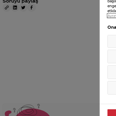
Soruyu paylaş
başlı
enge
etkil
Ayrın
Ona