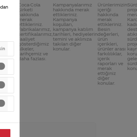
 ziyareti
Coca-Cola
Kampanyalarımız
Ürünlerimizin
Sürd
mdan
Şirketi
hakkında merak
içeriği
proj
hakkında
ettikleriniz.
hakkında
mera
merak
Kampanya
merak
Kard
ettikleriniz.
koşulları,
ettikleriniz.
kadı
Fabrikalarımız,
kampanya katılım
Besin
dest
sertifikalarımız,
tarihleri, hediyelerin
değerleri,
atık
faaliyet
temini ve aklınıza
ürün
sür
gösterdiğimiz
takılan diğer
içerikleri,
proj
ülkeler,
konular.
ürünler arası
kayn
kin
tarihçemiz ve
farkılılıklar,
koru
daha fazlası.
içerik
gele
raporları ve
sürd
merak
konu
ettiğiniz
diğer
konular.