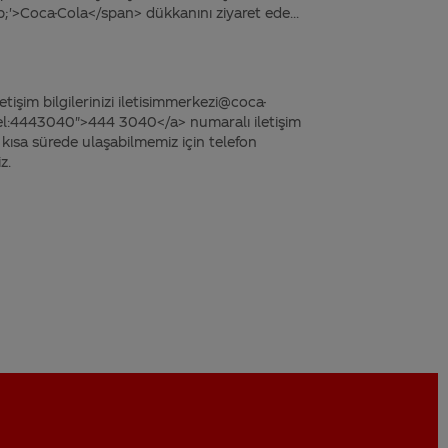
'>Coca-Cola</span> dükkanını ziyaret ede...
tişim bilgilerinizi iletisimmerkezi@coca-
"tel:4443040">444 3040</a> numaralı iletişim
 kısa sürede ulaşabilmemiz için telefon
z.