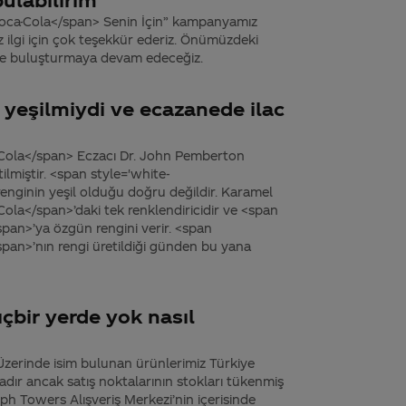
oca-Cola</span> Senin İçin” kampanyamız
 ilgi için çok teşekkür ederiz. Önümüzdeki
rle buluşturmaya devam edeceğiz.
i yeşilmiydi ve ecazanede ilac
Cola</span> Eczacı Dr. John Pemberton
tilmiştir. <span style='white-
enginin yeşil olduğu doğru değildir. Karamel
ola</span>’daki tek renklendiricidir ve <span
pan>’ya özgün rengini verir. <span
pan>’nın rengi üretildiği günden bu yana
çbir yerde yok nasıl
Üzerinde isim bulunan ürünlerimiz Türkiye
adır ancak satış noktalarının stokları tükenmiş
mph Towers Alışveriş Merkezi’nin içerisinde