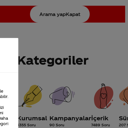
Arama yap
Kapat
Arama yap
Kategoriler
Kampanyalar
İçerik
90 Soru
7489 Soru
le
ında
Kampanyalarımız hakkında
Ürünlerimizin içeriği hak
ilir.
merak ettikleriniz. Kampanya
merak ettikleriniz. Besin
koşulları, kampanya katılım
değerleri, ürün içerikleri,
zi
tarihleri, hediyelerin temini ve
ürünler arası farkılılıklar,
mi
aklınıza takılan diğer konular.
içerik raporları ve merak
Kurumsal
Kampanyalar
İçerik
Sür
sı.
ettiğiniz diğer konular.
 Daha
egori
4355 Soru
90 Soru
7489 Soru
207 