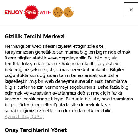
Tüm
Arama
Anasayfa
Haberler
Kapat
sorular
yap
Gizlilik Tercihi Merkezi
Arama yap
Herhangi bir web sitesini ziyaret ettiğinizde site,
Anasayfa
Sorular
Soru detayları
tarayıcınızdan genellikle tanımlama bilgileri biçiminde olmak
üzere bilgiler alabilir veya depolayabilir. Bu bilgiler; siz,
Coca-
Coca-
Kateg
Coca-Cola
Coca cola
Ev için
tercihleriniz ya da cihazınız hakkında olabilir veya siteyi
Cola'nın
Cola’yı
nerenin
İsrail malı mı
Filistin'de
kim
beklediğiniz şekilde çalıştırmak üzere kullanılabilir. Bilgiler
malı?
Yani ...
fabr...
buldu?
çoğunlukla sizi doğrudan tanımlamaz ancak size daha
buzdolaplarınızdan
kişiselleştirilmiş bir web deneyimi sunabilir. Bazı tanımlama
Kurumsal
Kamp
bilgisi türlerine izin vermemeyi seçebilirsiniz. Daha fazla bilgi
nasıl temin
edinmek ve varsayılan ayarlarımızı değiştirmek için farklı
4355 Soru
90 Soru
kategori başlıklarına tıklayın. Bununla birlikte, bazı tanımlama
edebilirim?
Coca-Cola
Kampany
bilgisi türlerini engellediğinizde site deneyiminiz ve
Şirketi
hakkınd
sunabildiğimiz hizmetler bu durumdan etkilenebilir.
hakkında
ettikleri
Ayrıntılı Bilgi (URL)
merak
Kampan
ettikleriniz.
koşulları
17 Haziran 2014
Kurumsa
Fabrikalarımız,
kampany
Onay Tercihlerini Yönet
sertifikalarımız,
tarihleri
Merhaba Hakan,
4355 Soru
faaliyet
temini v