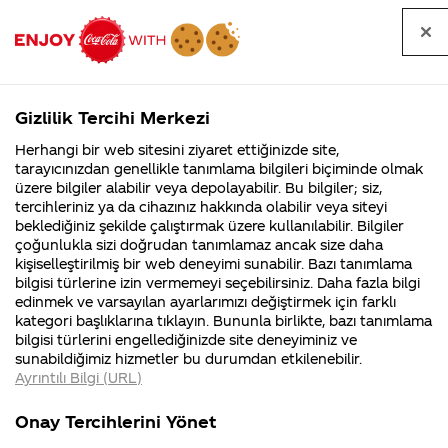
Tüm
Arama
Anasayfa
Haberler
Kapat
sorular
yap
Gizlilik Tercihi Merkezi
Arama yap
Herhangi bir web sitesini ziyaret ettiğinizde site,
Anasayfa
Sorular
Soru detayları
tarayıcınızdan genellikle tanımlama bilgileri biçiminde olmak
üzere bilgiler alabilir veya depolayabilir. Bu bilgiler; siz,
Coca-
Coca-
Kategoriler
Coca-Cola
Coca cola
eskiden
tercihleriniz ya da cihazınız hakkında olabilir veya siteyi
Cola'nın
Cola’yı
nerenin
İsrail malı mı
Filistin'de
kim
beklediğiniz şekilde çalıştırmak üzere kullanılabilir. Bilgiler
malı?
Yani ...
fabr...
buldu?
çoğunlukla sizi doğrudan tanımlamaz ancak size daha
coca cola
kişiselleştirilmiş bir web deneyimi sunabilir. Bazı tanımlama
Kurumsal
Kamp
bilgisi türlerine izin vermemeyi seçebilirsiniz. Daha fazla bilgi
içtiğimizde
edinmek ve varsayılan ayarlarımızı değiştirmek için farklı
4355 Soru
90 Soru
kategori başlıklarına tıklayın. Bununla birlikte, bazı tanımlama
burnumuz
Coca-Cola
Kampany
bilgisi türlerini engellediğinizde site deneyiminiz ve
Şirketi
hakkınd
sunabildiğimiz hizmetler bu durumdan etkilenebilir.
hakkında
ettikleri
yanardı.
Ayrıntılı Bilgi (URL)
merak
Kampan
ettikleriniz.
koşulları
Kurumsal
Kampanyal
sorum şu
Fabrikalarımız,
kampany
Onay Tercihlerini Yönet
sertifikalarımız,
tarihleri
4355 Soru
90 Soru
faaliyet
temini v