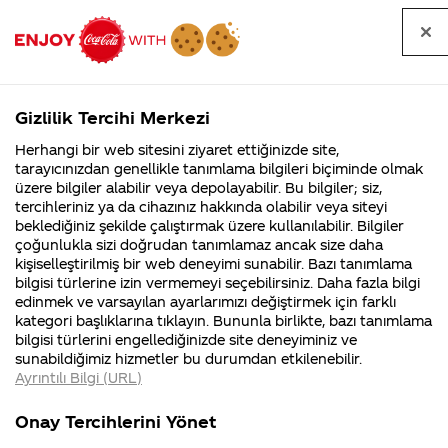
Tüm
Arama
Anasayfa
Haberler
Kapat
sorular
yap
Gizlilik Tercihi Merkezi
Arama yap
Herhangi bir web sitesini ziyaret ettiğinizde site,
Anasayfa
Sorular
Soru detayları
tarayıcınızdan genellikle tanımlama bilgileri biçiminde olmak
üzere bilgiler alabilir veya depolayabilir. Bu bilgiler; siz,
Coca-
Coca-
Kategoril
Coca-Cola
Coca cola
endüstri
tercihleriniz ya da cihazınız hakkında olabilir veya siteyi
Cola'nın
Cola’yı
nerenin
İsrail malı mı
Filistin'de
kim
beklediğiniz şekilde çalıştırmak üzere kullanılabilir. Bilgiler
malı?
Yani ...
fabr...
buldu?
çoğunlukla sizi doğrudan tanımlamaz ancak size daha
mühendisiyim
kişiselleştirilmiş bir web deneyimi sunabilir. Bazı tanımlama
Kurumsal
Kamp
bilgisi türlerine izin vermemeyi seçebilirsiniz. Daha fazla bilgi
20 iş günü
edinmek ve varsayılan ayarlarımızı değiştirmek için farklı
4355 Soru
90 Soru
kategori başlıklarına tıklayın. Bununla birlikte, bazı tanımlama
yönetim
Coca-Cola
Kampany
bilgisi türlerini engellediğinizde site deneyiminiz ve
Şirketi
hakkınd
sunabildiğimiz hizmetler bu durumdan etkilenebilir.
hakkında
ettikleri
departmanında
Ayrıntılı Bilgi (URL)
merak
Kampan
ettikleriniz.
koşulları
Kurumsal
Kam
staj yapmam
Fabrikalarımız,
kampany
Onay Tercihlerini Yönet
sertifikalarımız,
tarihleri
4355 Soru
90 Soru
faaliyet
temini v