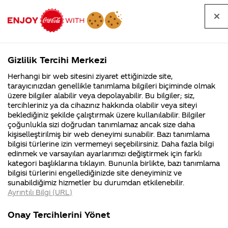
Tüm
Arama
Anasayfa
Haberler
Kapat
sorular
yap
Gizlilik Tercihi Merkezi
Arama yap
Herhangi bir web sitesini ziyaret ettiğinizde site,
Anasayfa
Sorular
Soru detayları
tarayıcınızdan genellikle tanımlama bilgileri biçiminde olmak
üzere bilgiler alabilir veya depolayabilir. Bu bilgiler; siz,
Coca-
Coca-
Kategoriler
Coca-Cola
Coca cola
Dr
tercihleriniz ya da cihazınız hakkında olabilir veya siteyi
Cola'nın
Cola’yı
nerenin
İsrail malı mı
Filistin'de
kim
beklediğiniz şekilde çalıştırmak üzere kullanılabilir. Bilgiler
malı?
Yani ...
fabr...
buldu?
çoğunlukla sizi doğrudan tanımlamaz ancak size daha
Pepperi
kişiselleştirilmiş bir web deneyimi sunabilir. Bazı tanımlama
Kurumsal
Kamp
bilgisi türlerine izin vermemeyi seçebilirsiniz. Daha fazla bilgi
Türkiye
edinmek ve varsayılan ayarlarımızı değiştirmek için farklı
4355 Soru
90 Soru
kategori başlıklarına tıklayın. Bununla birlikte, bazı tanımlama
getircek
Coca-Cola
Kampany
bilgisi türlerini engellediğinizde site deneyiminiz ve
Şirketi
hakkınd
sunabildiğimiz hizmetler bu durumdan etkilenebilir.
hakkında
ettikleri
misiniz?
Ayrıntılı Bilgi (URL)
merak
Kampan
ettikleriniz.
koşulları
Kurumsal
Kampanyalar
Fabrikalarımız,
kampany
Onay Tercihlerini Yönet
sertifikalarımız,
tarihleri
4355 Soru
90 Soru
04
faaliyet
temini v