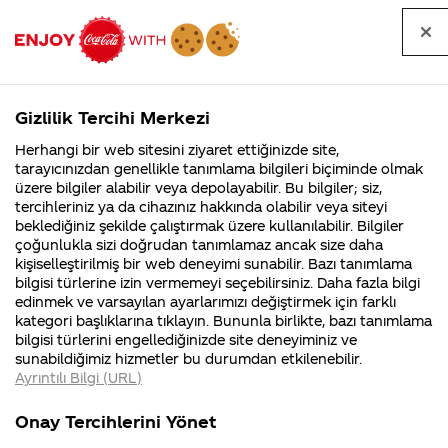
Tüm
Arama
Anasayfa
Haberler
Kapat
sorular
yap
Gizlilik Tercihi Merkezi
Arama yap
Herhangi bir web sitesini ziyaret ettiğinizde site,
Anasayfa
Sorular
Soru detayları
tarayıcınızdan genellikle tanımlama bilgileri biçiminde olmak
üzere bilgiler alabilir veya depolayabilir. Bu bilgiler; siz,
Coca-
Coca-
Kategorile
Coca-Cola
Coca cola
dr pepper
tercihleriniz ya da cihazınız hakkında olabilir veya siteyi
Cola'nın
Cola’yı
nerenin
İsrail malı mı
Filistin'de
kim
beklediğiniz şekilde çalıştırmak üzere kullanılabilir. Bilgiler
malı?
Yani ...
fabr...
buldu?
çoğunlukla sizi doğrudan tanımlamaz ancak size daha
türkiyeye
kişiselleştirilmiş bir web deneyimi sunabilir. Bazı tanımlama
Kurumsal
Kamp
bilgisi türlerine izin vermemeyi seçebilirsiniz. Daha fazla bilgi
getirin
edinmek ve varsayılan ayarlarımızı değiştirmek için farklı
4355 Soru
90 Soru
kategori başlıklarına tıklayın. Bununla birlikte, bazı tanımlama
yeminle sırf
Coca-Cola
Kampany
bilgisi türlerini engellediğinizde site deneyiminiz ve
Şirketi
hakkınd
sunabildiğimiz hizmetler bu durumdan etkilenebilir.
hakkında
ettikleri
benden zararı
Ayrıntılı Bilgi (URL)
merak
Kampan
ettikleriniz.
koşulları
Kurumsal
Kampa
kapatırsınız
Fabrikalarımız,
kampany
Onay Tercihlerini Yönet
sertifikalarımız,
tarihleri
4355 Soru
90 Soru
faaliyet
temini v