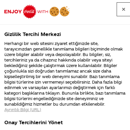
Tüm
Arama
Anasayfa
Haberler
Kapat
sorular
yap
Gizlilik Tercihi Merkezi
Arama yap
Herhangi bir web sitesini ziyaret ettiğinizde site,
Anasayfa
Sorular
Soru detayları
tarayıcınızdan genellikle tanımlama bilgileri biçiminde olmak
üzere bilgiler alabilir veya depolayabilir. Bu bilgiler; siz,
Coca-
Coca-
Kategoriler
Coca-Cola
Coca cola
Diş minesini
tercihleriniz ya da cihazınız hakkında olabilir veya siteyi
Cola'nın
Cola’yı
nerenin
İsrail malı mı
Filistin'de
kim
beklediğiniz şekilde çalıştırmak üzere kullanılabilir. Bilgiler
malı?
Yani ...
fabr...
buldu?
çoğunlukla sizi doğrudan tanımlamaz ancak size daha
aşındırıyomu
kişiselleştirilmiş bir web deneyimi sunabilir. Bazı tanımlama
Kurumsal
Kamp
bilgisi türlerine izin vermemeyi seçebilirsiniz. Daha fazla bilgi
edinmek ve varsayılan ayarlarımızı değiştirmek için farklı
4355 Soru
90 Soru
18 Ocak
kategori başlıklarına tıklayın. Bununla birlikte, bazı tanımlama
Coca-Cola
Kampany
2019
bilgisi türlerini engellediğinizde site deneyiminiz ve
Şirketi
hakkınd
Merhaba Ulaş,
sunabildiğimiz hizmetler bu durumdan etkilenebilir.
hakkında
ettikleri
Ayrıntılı Bilgi (URL)
merak
Kampan
ettikleriniz.
koşulları
Meşrubatlar da dahil
Kurumsal
Kampany
Fabrikalarımız,
kampany
Onay Tercihlerini Yönet
sertifikalarımız,
tarihleri
olmak üzere asidik olan
4355 Soru
90 Soru
faaliyet
temini v