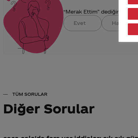
“Merak Ettim” dediğin konuya 
Evet
Hayır
TÜM SORULAR
Diğer Sorular
coca cola'da fare var iddiaları sık sık g