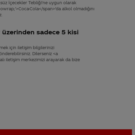
süz İçecekler Tebliği’ne uygun olarak
nowrap;'>Coca-Cola</span>'da alkol olmadığını
z.
üzerinden sadece 5 kisi
k için iletişim bilgilerinizi
derebilirsiniz. Dilerseniz <a
 iletişim merkezimizi arayarak da bize