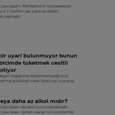
Cola</span>, Pemberton’ın muhasebecisi
iyi 2 C harfinin yan yana ve reklam
ek yapmıştır.
 bir uyari bulunmuyor bunun
bicimde tuketmek cesitli
iliyor
tişim bilgilerinizi iletisimmerkezi@coca-
 href="tel:4443040">444 3040</a> numaralı
eya daha az alkol mıdır?
-Cola</span>’da alkol bulunmamaktadır.
ola</span> Şirketi olarak tüm ürünlerimiz