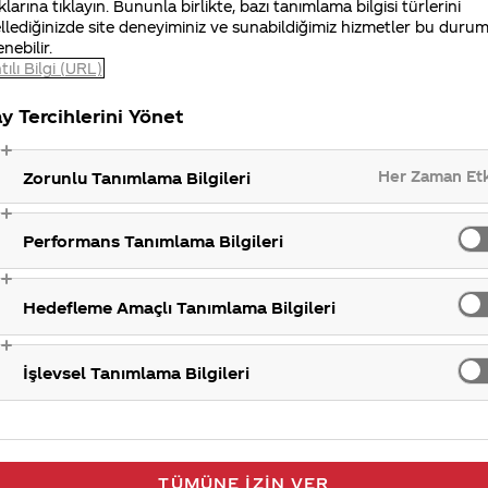
klarına tıklayın. Bununla birlikte, bazı tanımlama bilgisi türlerini
llediğinizde site deneyiminiz ve sunabildiğimiz hizmetler bu duru
enebilir.
gilerinizi iletisimmerkezi@coca-cola.com adresine gönde
tılı Bilgi (URL)
ulaşabilirsiniz. İlginiz için teşekkür ederiz.
y Tercihlerini Yönet
K
Her Zaman Et
Zorunlu Tanımlama Bilgileri
Performans Tanımlama Bilgileri
Hedefleme Amaçlı Tanımlama Bilgileri
İşlevsel Tanımlama Bilgileri
TÜMÜNE İZIN VER