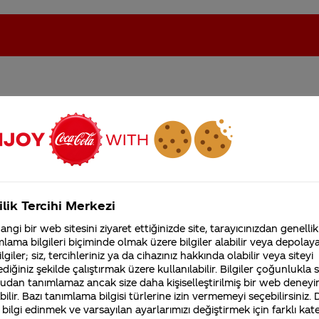
 adımıza biriken
oca-Cola'nın Filistin'de fabr...
Coca-Cola’yı kim buldu?
orduk şimdi neden
 hergün şifre girmeye
Kurumsal
ilik Tercihi Merkezi
4355 Soru
ngi bir web sitesini ziyaret ettiğinizde site, tarayıcınızdan genellik
Coca-Cola Şirketi hakk
lama bilgileri biçiminde olmak üzere bilgiler alabilir veya depolayab
merak ettikleriniz.
lgiler; siz, tercihleriniz ya da cihazınız hakkında olabilir veya siteyi
Fabrikalarımız,
diğiniz şekilde çalıştırmak üzere kullanılabilir. Bilgiler çoğunlukla si
sertifikalarımız, faaliyet
gösterdiğimiz ülkeler,
udan tanımlamaz ancak size daha kişiselleştirilmiş bir web deneyi
tarihçemiz ve daha fazla
ilir. Bazı tanımlama bilgisi türlerine izin vermemeyi seçebilirsiniz.
 bilgi edinmek ve varsayılan ayarlarımızı değiştirmek için farklı kat