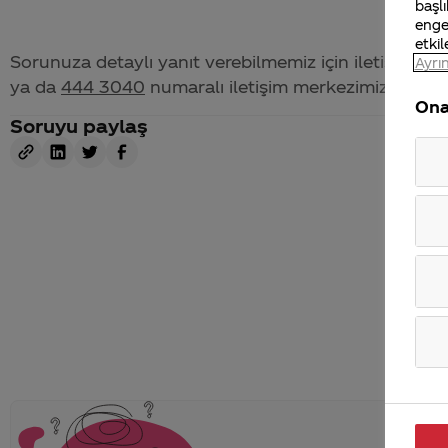
başlı
enge
etkil
Sorunuza detaylı yanıt verebilmemiz için iletişim bil
Ayrın
ya da
444 3040
numaralı iletişim merkezimizden bize 
Ona
Soruyu paylaş