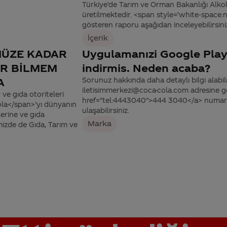
Türkiye’de Tarım ve Orman Bakanlığı Alkol
üretilmektedir. <span style='white-space:
gösteren raporu aşağıdan inceleyebilirsini
İçerik
MÜZE KADAR
Uygulamanızi Google Play 
AR BİLMEM
indirmis. Neden acaba?
A
Sorunuz hakkında daha detaylı bilgi alabilme
iletisimmerkezi@coca-cola.com adresine gön
 ve gıda otoriteleri
href="tel:4443040">444 3040</a> numaralı
ola</span>’yı dünyanın
ulaşabilirsiniz.
erine ve gıda
Marka
izde de Gıda, Tarım ve