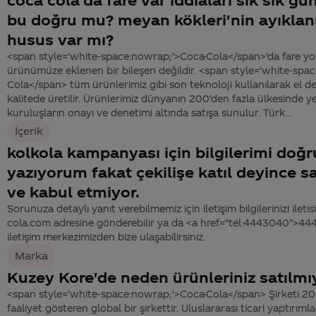
bu doğru mu? meyan kökleri'nin ayıklanm
husus var mı?
<span style='white-space:nowrap;'>Coca-Cola</span>’da fare y
ürünümüze eklenen bir bileşen değildir. <span style='white-spa
Cola</span> tüm ürünlerimiz gibi son teknoloji kullanılarak el
kalitede üretilir. Ürünlerimiz dünyanın 200'den fazla ülkesinde 
kuruluşların onayı ve denetimi altında satışa sunulur. Türk...
İçerik
kolkola kampanyası için bilgilerimi doğr
yazıyorum fakat çekilişe katıl deyince sa
ve kabul etmiyor.
Sorunuza detaylı yanıt verebilmemiz için iletişim bilgilerinizi ile
cola.com adresine gönderebilir ya da <a href="tel:4443040">4
iletişim merkezimizden bize ulaşabilirsiniz.
Marka
Kuzey Kore'de neden ürünleriniz satılmı
<span style='white-space:nowrap;'>Coca-Cola</span> Şirketi 20
faaliyet gösteren global bir şirkettir. Uluslararası ticari yaptırım