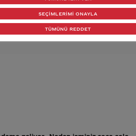
verdiğimiz cevap aklındaki soru işaretlerini giderdi 
SEÇIMLERIMI ONAYLA
Gönder
TÜMÜNÜ REDDET
ündeme geliyor
Neden isminiz coca cola