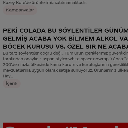
Kuzey Kore’de ürünlerimiz satılmamaktadır.
Kampanyalar
PEKİ COLADA BU SÖYLENTİLER GÜNÜ
GELMİŞ ACABA YOK BİLMEM ALKOL V
BÖCEK KURUSU VS. ÖZEL SIR NE ACAB
Bu tarz söylentiler doğru değil. Tüm ürün içeriklerimiz güvenlidir
tarafından onaylıdır. <span style='white-space:nowrap;'>Coca-C
200'den fazla ülkesinde kamu kurum ve kuruluşlarının gereklilikl
mevzuatlarına uygun olarak satışa sunuyoruz. Ürünlerimiz ülkem
Hay...
İçerik