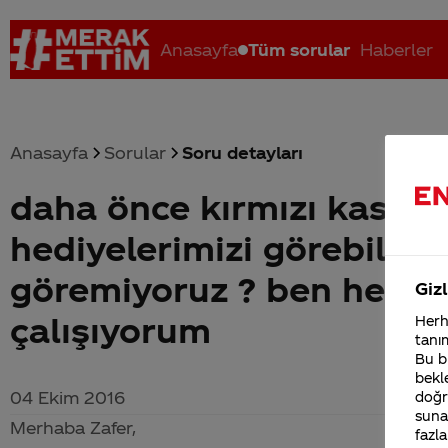
Anasayfa
Tüm sorular
Haberler
Anasayfa
Sorular
Soru detayları
daha önce kırmızı kasada
Coca-Cola nerenin malı?
Coca cola İsrail malı mı Yani ...
C
hediyelerimizi görebiliy
göremiyoruz ? ben hemen
Gizl
çalışıyorum
Herha
tanım
Bu bi
bekle
04 Ekim 2016
doğr
sunab
Merhaba Zafer,
fazla