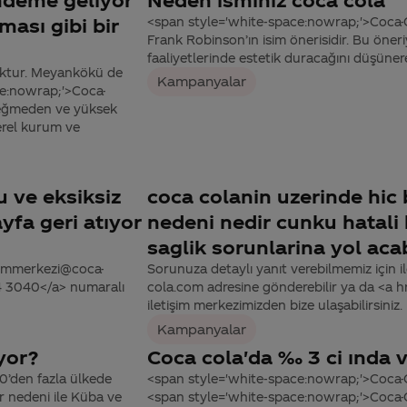
ası gibi bir
<span style='white-space:nowrap;'>Coca-
Frank Robinson’ın isim önerisidir. Bu öner
faaliyetlerinde estetik duracağını düşüner
oktur. Meyankökü de
Kampanyalar
ce:nowrap;'>Coca-
 değmeden ve yüksek
yerel kurum ve
u ve eksiksiz
coca colanin uzerinde hic
yfa geri atıyor
nedeni nedir cunku hatali 
saglik sorunlarina yol acab
tisimmerkezi@coca-
Sorunuza detaylı yanıt verebilmemiz için ile
44 3040</a> numaralı
cola.com adresine gönderebilir ya da <a
iletişim merkezimizden bize ulaşabilirsiniz.
Kampanyalar
yor?
Coca cola'da ‰ 3 ci ında v
0’den fazla ülkede
<span style='white-space:nowrap;'>Coca
lar nedeni ile Küba ve
<span style='white-space:nowrap;'>Coca-C