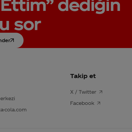
Ettim”
dediğin
u sor
nder
Takip et
X / Twitter
Merkezi
Facebook
ca-cola.com