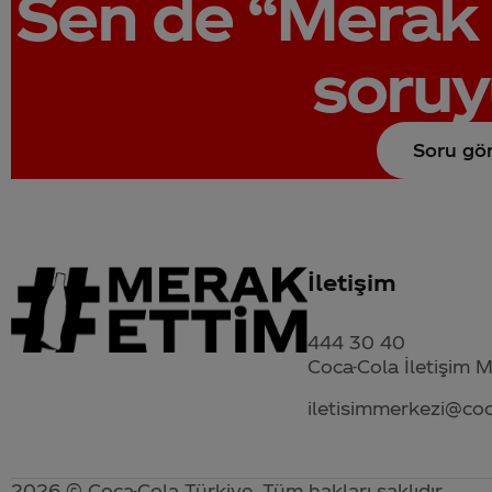
Sen de
“Merak 
soruy
Soru gö
İletişim
444 30 40
Coca-Cola İletişim 
iletisimmerkezi@co
2026 © Coca-Cola Türkiye. Tüm hakları saklıdır.