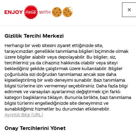
Tüm
Arama
Anasayfa
Haberler
Kapat
sorular
yap
Gizlilik Tercihi Merkezi
Arama yap
Herhangi bir web sitesini ziyaret ettiğinizde site,
Anasayfa
Sorular
Soru detayları
tarayıcınızdan genellikle tanımlama bilgileri biçiminde olmak
üzere bilgiler alabilir veya depolayabilir. Bu bilgiler; siz,
Coca-
Coca-
Kategoriler
Coca-Cola
Coca cola
cola
tercihleriniz ya da cihazınız hakkında olabilir veya siteyi
Cola'nın
Cola’yı
nerenin
İsrail malı mı
Filistin'de
kim
beklediğiniz şekilde çalıştırmak üzere kullanılabilir. Bilgiler
malı?
Yani ...
fabr...
buldu?
çoğunlukla sizi doğrudan tanımlamaz ancak size daha
rengini
kişiselleştirilmiş bir web deneyimi sunabilir. Bazı tanımlama
Kurumsal
Kamp
bilgisi türlerine izin vermemeyi seçebilirsiniz. Daha fazla bilgi
nereden
edinmek ve varsayılan ayarlarımızı değiştirmek için farklı
4355 Soru
90 Soru
kategori başlıklarına tıklayın. Bununla birlikte, bazı tanımlama
alıyor ?
Coca-Cola
Kampany
bilgisi türlerini engellediğinizde site deneyiminiz ve
Şirketi
hakkınd
sunabildiğimiz hizmetler bu durumdan etkilenebilir.
hakkında
ettikleri
Ayrıntılı Bilgi (URL)
merak
Kampan
ettikleriniz.
koşulları
07
Kurumsal
Kampanyala
Fabrikalarımız,
kampany
Kasım
Onay Tercihlerini Yönet
sertifikalarımız,
tarihleri
2018
4355 Soru
90 Soru
faaliyet
temini v