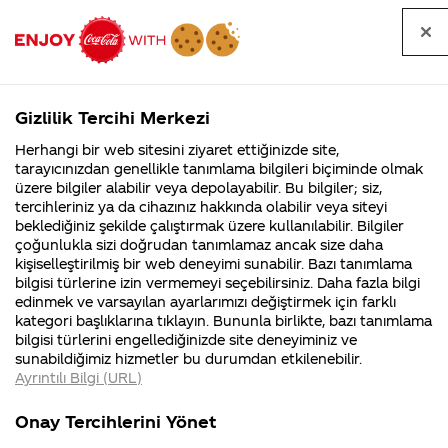
Tüm
Arama
Anasayfa
Haberler
Kapat
sorular
yap
Gizlilik Tercihi Merkezi
Arama yap
Herhangi bir web sitesini ziyaret ettiğinizde site,
Anasayfa
Sorular
Soru detayları
tarayıcınızdan genellikle tanımlama bilgileri biçiminde olmak
üzere bilgiler alabilir veya depolayabilir. Bu bilgiler; siz,
Coca-
Coca-
Kategoriler
Coca-Cola
Coca cola
Cola'nin
tercihleriniz ya da cihazınız hakkında olabilir veya siteyi
Cola'nın
Cola’yı
nerenin
İsrail malı mı
Filistin'de
kim
beklediğiniz şekilde çalıştırmak üzere kullanılabilir. Bilgiler
malı?
Yani ...
fabr...
buldu?
çoğunlukla sizi doğrudan tanımlamaz ancak size daha
içerisinde
kişiselleştirilmiş bir web deneyimi sunabilir. Bazı tanımlama
Kurumsal
Kamp
bilgisi türlerine izin vermemeyi seçebilirsiniz. Daha fazla bilgi
alkon
edinmek ve varsayılan ayarlarımızı değiştirmek için farklı
4355 Soru
90 Soru
kategori başlıklarına tıklayın. Bununla birlikte, bazı tanımlama
varmı??
Coca-Cola
Kampany
bilgisi türlerini engellediğinizde site deneyiminiz ve
Şirketi
hakkınd
sunabildiğimiz hizmetler bu durumdan etkilenebilir.
hakkında
ettikleri
Ayrıntılı Bilgi (URL)
merak
Kampan
ettikleriniz.
koşulları
25
Kurumsal
Kampanyalar
Fabrikalarımız,
kampany
Mart
Onay Tercihlerini Yönet
sertifikalarımız,
tarihleri
2017
4355 Soru
90 Soru
faaliyet
temini v