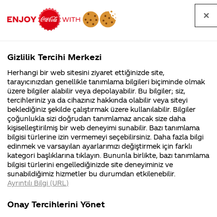
Tüm
Arama
Anasayfa
Haberler
Kapat
sorular
yap
Gizlilik Tercihi Merkezi
Arama yap
Herhangi bir web sitesini ziyaret ettiğinizde site,
Anasayfa
Sorular
Soru detayları
tarayıcınızdan genellikle tanımlama bilgileri biçiminde olmak
üzere bilgiler alabilir veya depolayabilir. Bu bilgiler; siz,
Coca-
Coca-
Kategoriler
Coca-Cola
Coca cola
coco colanın
tercihleriniz ya da cihazınız hakkında olabilir veya siteyi
Cola'nın
Cola’yı
nerenin
İsrail malı mı
Filistin'de
kim
beklediğiniz şekilde çalıştırmak üzere kullanılabilir. Bilgiler
malı?
Yani ...
fabr...
buldu?
çoğunlukla sizi doğrudan tanımlamaz ancak size daha
zararı yok
kişiselleştirilmiş bir web deneyimi sunabilir. Bazı tanımlama
Kurumsal
Kamp
bilgisi türlerine izin vermemeyi seçebilirsiniz. Daha fazla bilgi
diyosunuz
edinmek ve varsayılan ayarlarımızı değiştirmek için farklı
4355 Soru
90 Soru
kategori başlıklarına tıklayın. Bununla birlikte, bazı tanımlama
peki bi
Coca-Cola
Kampany
bilgisi türlerini engellediğinizde site deneyiminiz ve
Şirketi
hakkınd
sunabildiğimiz hizmetler bu durumdan etkilenebilir.
hakkında
ettikleri
yararı
Ayrıntılı Bilgi (URL)
merak
Kampan
ettikleriniz.
koşulları
Kurumsal
Kampany
varmı???
Fabrikalarımız,
kampany
Onay Tercihlerini Yönet
sertifikalarımız,
tarihleri
4355 Soru
90 Soru
faaliyet
temini v