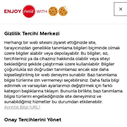
Tüm
Arama
Anasayfa
Haberler
Kapat
sorular
yap
Gizlilik Tercihi Merkezi
Arama yap
Herhangi bir web sitesini ziyaret ettiğinizde site,
Anasayfa
Sorular
Soru detayları
tarayıcınızdan genellikle tanımlama bilgileri biçiminde olmak
üzere bilgiler alabilir veya depolayabilir. Bu bilgiler; siz,
Coca-
Coca-
Kategoriler
Coca-Cola
Coca cola
coco
tercihleriniz ya da cihazınız hakkında olabilir veya siteyi
Cola'nın
Cola’yı
nerenin
İsrail malı mı
Filistin'de
kim
beklediğiniz şekilde çalıştırmak üzere kullanılabilir. Bilgiler
malı?
Yani ...
fabr...
buldu?
çoğunlukla sizi doğrudan tanımlamaz ancak size daha
colanin
kişiselleştirilmiş bir web deneyimi sunabilir. Bazı tanımlama
Kurumsal
Kamp
bilgisi türlerine izin vermemeyi seçebilirsiniz. Daha fazla bilgi
formulunu
edinmek ve varsayılan ayarlarımızı değiştirmek için farklı
4355 Soru
90 Soru
kategori başlıklarına tıklayın. Bununla birlikte, bazı tanımlama
merak
Coca-Cola
Kampany
bilgisi türlerini engellediğinizde site deneyiminiz ve
Şirketi
hakkınd
sunabildiğimiz hizmetler bu durumdan etkilenebilir.
hakkında
ettikleri
ettimm xd
Ayrıntılı Bilgi (URL)
merak
Kampan
ettikleriniz.
koşulları
Kurumsal
Kampanyala
Fabrikalarımız,
kampany
Onay Tercihlerini Yönet
sertifikalarımız,
tarihleri
4355 Soru
90 Soru
15
faaliyet
temini v