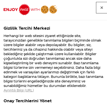
Tüm
Arama
Anasayfa
Haberler
Kapat
sorular
yap
Gizlilik Tercihi Merkezi
Arama yap
Herhangi bir web sitesini ziyaret ettiğinizde site,
Anasayfa
Sorular
Soru detayları
tarayıcınızdan genellikle tanımlama bilgileri biçiminde olmak
üzere bilgiler alabilir veya depolayabilir. Bu bilgiler; siz,
Coca-
Coca-
Kategoriler
Coca-Cola
Coca cola
coco cola
tercihleriniz ya da cihazınız hakkında olabilir veya siteyi
Cola'nın
Cola’yı
nerenin
İsrail malı mı
Filistin'de
kim
beklediğiniz şekilde çalıştırmak üzere kullanılabilir. Bilgiler
malı?
Yani ...
fabr...
buldu?
çoğunlukla sizi doğrudan tanımlamaz ancak size daha
nın üstünde
kişiselleştirilmiş bir web deneyimi sunabilir. Bazı tanımlama
Kurumsal
Kamp
bilgisi türlerine izin vermemeyi seçebilirsiniz. Daha fazla bilgi
enes ismi
edinmek ve varsayılan ayarlarımızı değiştirmek için farklı
4355 Soru
90 Soru
kategori başlıklarına tıklayın. Bununla birlikte, bazı tanımlama
yazıyor mu
Coca-Cola
Kampany
bilgisi türlerini engellediğinizde site deneyiminiz ve
Şirketi
hakkınd
sunabildiğimiz hizmetler bu durumdan etkilenebilir.
hakkında
ettikleri
Ayrıntılı Bilgi (URL)
merak
Kampan
ettikleriniz.
koşulları
19 Şubat
Kurumsal
Kampanya
Fabrikalarımız,
kampany
2014
Onay Tercihlerini Yönet
sertifikalarımız,
tarihleri
4355 Soru
90 Soru
Merhaba Enes,
faaliyet
temini v